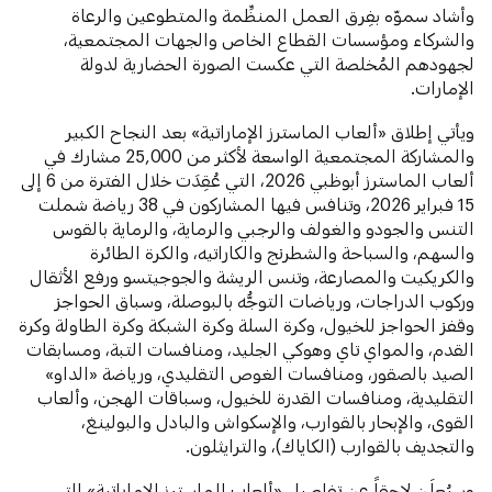
وأشاد سموّه بفِرق العمل المنظِّمة والمتطوعين والرعاة
والشركاء ومؤسسات القطاع الخاص والجهات المجتمعية،
لجهودهم المُخلصة التي عكست الصورة الحضارية لدولة
الإمارات.
ويأتي إطلاق «ألعاب الماسترز الإماراتية» بعد النجاح الكبير
والمشاركة المجتمعية الواسعة لأكثر من 25,000 مشارك في
ألعاب الماسترز أبوظبي 2026، التي عُقِدَت خلال الفترة من 6 إلى
15 فبراير 2026، وتنافس فيها المشاركون في 38 رياضة شملت
التنس والجودو والغولف والرجبي والرماية، والرماية بالقوس
والسهم، والسباحة والشطرنج والكاراتيه، والكرة الطائرة
والكريكيت والمصارعة، وتنس الريشة والجوجيتسو ورفع الأثقال
وركوب الدراجات، ورياضات التوجُّه بالبوصلة، وسباق الحواجز
وقفز الحواجز للخيول، وكرة السلة وكرة الشبكة وكرة الطاولة وكرة
القدم، والمواي تاي وهوكي الجليد، ومنافسات التبة، ومسابقات
الصيد بالصقور، ومنافسات الغوص التقليدي، ورياضة «الداو»
التقليدية، ومنافسات القدرة للخيول، وسباقات الهجن، وألعاب
القوى، والإبحار بالقوارب، والإسكواش والبادل والبولينغ،
والتجديف بالقوارب (الكاياك)، والترايثلون.
وسيُعلَن لاحقاً عن تفاصيل «ألعاب الماسترز الإماراتية» التي