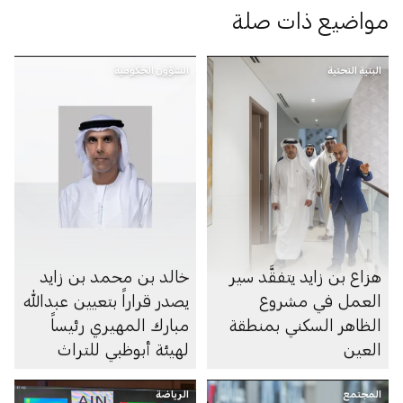
مواضيع ذات صلة
البنية التحتية
الشؤون الحكومية
هزاع بن زايد يتفقَّد سير
خالد بن محمد بن زايد
العمل في مشروع
يصدر قراراً بتعيين عبدالله
الظاهر السكني بمنطقة
مبارك المهيري رئيساً
العين
لهيئة أبوظبي للتراث
المجتمع
الرياضة