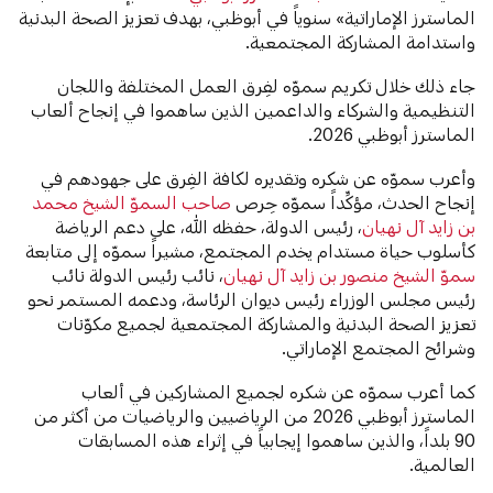
الماسترز الإماراتية» سنوياً في أبوظبي، بهدف تعزيز الصحة البدنية
واستدامة المشاركة المجتمعية.
جاء ذلك خلال تكريم سموّه لفِرق العمل المختلفة واللجان
التنظيمية والشركاء والداعمين الذين ساهموا في إنجاح ألعاب
الماسترز أبوظبي 2026.
وأعرب سموّه عن شكره وتقديره لكافة الفِرق على جهودهم في
إنجاح الحدث، مؤكِّداً سموّه حِرص
صاحب السموّ الشيخ محمد
بن زايد آل نهيان
، رئيس الدولة، حفظه الله، على دعم الرياضة
كأسلوب حياة مستدام يخدم المجتمع، مشيراً سموّه إلى متابعة
سموّ الشيخ منصور بن زايد آل نهيان
، نائب رئيس الدولة نائب
رئيس مجلس الوزراء رئيس ديوان الرئاسة، ودعمه المستمر نحو
تعزيز الصحة البدنية والمشاركة المجتمعية لجميع مكوّنات
وشرائح المجتمع الإماراتي.
كما أعرب سموّه عن شكره لجميع المشاركين في ألعاب
الماسترز أبوظبي 2026 من الرياضيين والرياضيات من أكثر من
90 بلداً، والذين ساهموا إيجابياً في إثراء هذه المسابقات
العالمية.