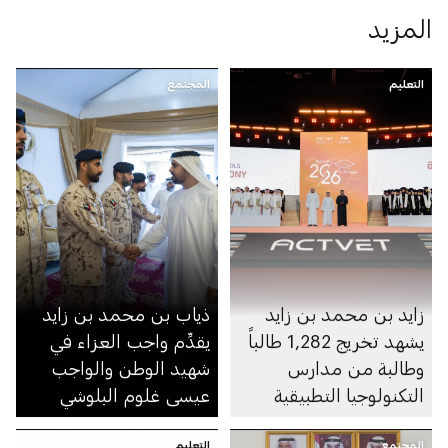
المزيد
التعليم
المجتمع
زايد بن محمد بن زايد
ذياب بن محمد بن زايد
يشهد تخريج 1,282 طالباً
يقدِّم واجب العزاء في
وطالبة من مدارس
شهيد الوطن والواجب
التكنولوجيا التطبيقية
عيسى غلوم البلوشي
المجتمع
التعليم