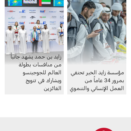
زايد بن حمد يشهد جانباً
من منافسات بطولة
مؤسسة زايد الخير تحتفي
العالم للجوجيتسو
بمرور 34 عاماً من
ويشارك في تتويج
العمل الإنساني والتنموي
الفائزين