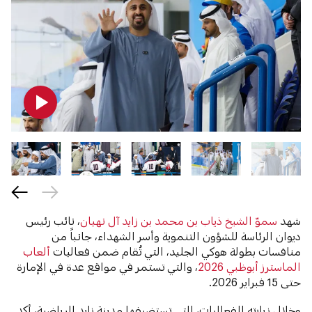
شهد
سموّ الشيخ ذياب بن محمد بن زايد آل نهيان
، نائب رئيس
ديوان الرئاسة للشؤون التنموية وأسر الشهداء، جانباً من
منافسات بطولة هوكي الجليد، التي تُقام ضمن فعاليات
ألعاب
الماسترز أبوظبي 2026
، والتي تستمر في مواقع عدة في الإمارة
حتى 15 فبراير 2026.
وخلال زيارته للفعاليات، التي تستضيفها مدينة زايد الرياضية، أكد