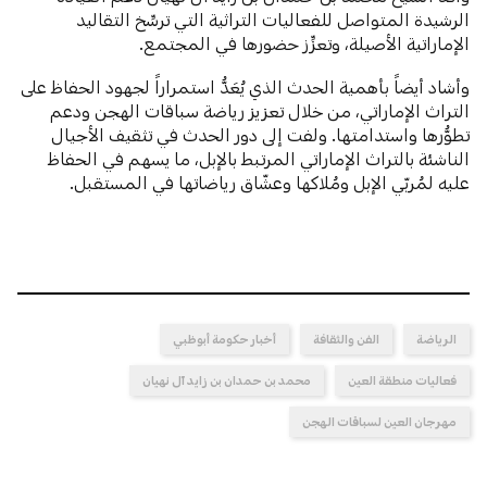
الرشيدة المتواصل للفعاليات التراثية التي ترسِّخ التقاليد
الإماراتية الأصيلة، وتعزِّز حضورها في المجتمع.
وأشاد أيضاً بأهمية الحدث الذي يُعَدُّ استمراراً لجهود الحفاظ على
التراث الإماراتي، من خلال تعزيز رياضة سباقات الهجن ودعم
تطوُّرها واستدامتها. ولفت إلى دور الحدث في تثقيف الأجيال
الناشئة بالتراث الإماراتي المرتبط بالإبل، ما يسهم في الحفاظ
عليه لمُربّي الإبل ومُلاكها وعشّاق رياضاتها في المستقبل.
الرياضة
الفن والثقافة
أخبار حكومة أبوظبي
فعاليات منطقة العين
محمد بن حمدان بن زايد آل نهيان
مهرجان العين لسباقات الهجن