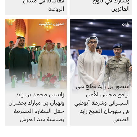
ويشارك في تتويج
فعالياته في ميدان
الفائزين
الروضة
الأمن
الشؤون الحكومية
منصور بن زايد يطلع على
برامج مجلس الأمن
زايد بن محمد بن زايد
السيبراني وشرطة أبوظبي
ونهيان بن مبارك يحضران
في مهرجان الشيخ زايد
حفل السفارة المغربية
الصيفي
بمناسبة عيد العرش