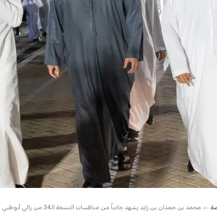
ضة
محمد بن حمدان بن زايد يشهد جانباً من منافسات النسخة الـ34 من رالي أبوظبي الصحراوي