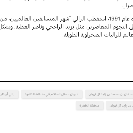
رار.
ومنذ انطلاقه عام 1991، استقطب الرالي أشهر المتسابقين العال
ى النجوم المعاصرين مثل يزيد الراجحي وناصر العطية. ويشكل ا
الم للراليات الصحراوية الطويلة.
مدان بن محمد بن زايد آل نهيان
ديوان ممثل الحاكم في منطقة الظفرة
رالي أبوظب
ن زايد آل نهيان
منطقة الظفرة