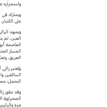
واستمراره ع
على الكثبان 
ويشهد الرالي
العين، ثم ي
العاصمة أبوظ
العريق، وتعكس
ويُعتبر رال
السائقين وال
التحمل، مما