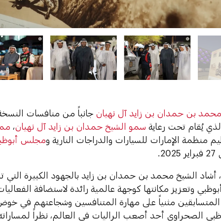
محمد بن حمدان بن زايد آل نهيان
جانباً من منافسات النسخة الـ34
الذي يُقام تحت رعاية
سمو الشيخ حمدان بن زايد آل نهيان
،
ممث
ظيم منظمة الإمارات للسيارات والدراجات النارية و
مجلس أبوظبي
20.
، أشاد الشيخ محمد بن حمدان بن زايد بالجهود الكبيرة التي ت
 أبوظبي وتعزيز مكانتها كوجهة عالمية رائدة لاستضافة الفعاليات
المتسابقين مثنياً على مهارة المتنافسين وشجاعتهم في خوض 
بوظبي الصحراوي أحد أصعب الراليات في العالم، نظراً لمساراته