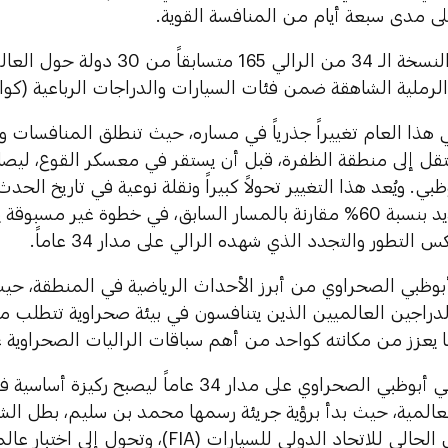
لى مدى سبعة أيام من المنافسة القوية.
ويشارك في النسخة الـ 34 من الرالي 5
الرملية الشاهقة ضمن فئات السيارات والدراجات الرباعية (كوادز
 هذا العام تغييراً جذرياً في مساره، حيث تنطلق المنافسات و
نتقل إلى منطقة الظفرة، قبل أن يستقر في معسكر القوع، ليصل
بي. ويُعد هذا التغيير تحولاً كبيراً ونقلة نوعية في تاريخ الح
المسار الجديد بنسبة 60% مقارنة بالمسار السابق، في خطوة غير م
 التطور والتجدد الذي شهده الرالي على مدار 34 عاماً.
ي أبوظبي الصحراوي من أبرز الأحداث الرياضية في المنطقة، 
دراجين العالميين الذين يتنافسون في بيئة صحراوية تتطلب مه
 يعزز من مكانته كواحد من أهم سباقات الراليات الصحراوية ع
وقد تطور رالي أبوظبي الصحراوي على مدار 34 عاماً ليصب
مرة والرئيس الحالي للاتحاد الدولي للسيارات (IA