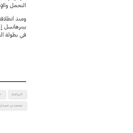
التحمل والإص
بيترهانسل إل
في بطولة الع
الرياضة
ح
محمد بن حمدان ب