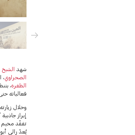
شهد
الشيخ 
الصحراوي
، 
الظفرة
، بتن
فعالياته حتى 27 فبراير 25
وخلال زيارته
إبراز جاذبية
تفقّد مخيم 
يُعدّ رالي أ