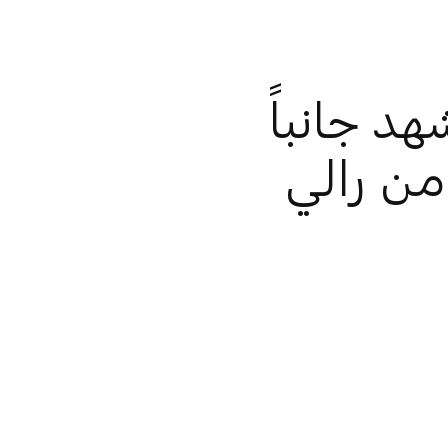
د جانباً
 منافسات النسخة الـ34 من رالي