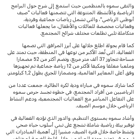
والتقى سموه بالمنظمين حيث استمع إلى شرح حول البرامج
الرياضية والأنشطة المتنوعة التي تتضمنها فعاليات "صيف
أبوظبي الرياضي"، والتي تشمل رياضات جماعية وفردية،
وفعاليات مخصصة للعائلات والأطفال، ما يجعلها فعاليات
متكاملة تلبي تطلعات مختلف شرائح المجتمع.
كما قام بجولة اطلع خلالها على أبرز المرافق التي تضمها
الفعالية، التي تُعد الأكبر من نوعها في المنطقة، حيث تمتد على
مساحة تتجاوز 37 ألف متر مربع، وتضم أكثر من 52 مضمارا
وملعبا مغلقا ومكيفا لأكثر من 12 رياضة جماعية تم تجهيزها
وفق أعلى المعايير العالمية، ومضمارا للجري بطول 1,2 كيلومتر.
كما شارك سموه في مباراة ودية لكرة الطائرة، جمعت عددا من
الرياضيين من أفراد المجتمع، في خطوة تجسد حرص سموه
على التفاعل المباشر مع الفعاليات المجتمعية، ودعم النشاط
الرياضي خلال موسم الصيف.
وأشاد سموه بمستوى التنظيم، والدور الذي تؤديه الفعالية في
توفير بيئة رياضية شاملة تشجع على تبني أسلوب حياة صحي
ونشط خاصة خلال فترة الصيف، مشيرا إلى أهمية المبادرات التي
تسهم في تعزيز جودة الحياة من خلال إتاحة الفرصة لمختلف