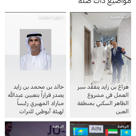
مواضيع ذات صلة
البنية التحتية
الشؤون الحكومية
هزاع بن زايد يتفقَّد سير
خالد بن محمد بن زايد
العمل في مشروع
يصدر قراراً بتعيين عبدالله
الظاهر السكني بمنطقة
مبارك المهيري رئيساً
العين
لهيئة أبوظبي للتراث
الرياضة
الرياضة