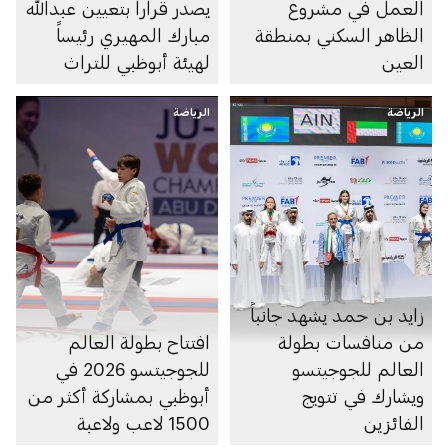
العمل في مشروع
يصدر قراراً بتعيين عبدالله
الظاهر السكني بمنطقة
مبارك المهيري رئيساً
العين
لهيئة أبوظبي للتراث
الرياضة
الرياضة
زايد بن حمد يشهد جانباً
من منافسات بطولة
افتتاح بطولة العالم
العالم للجوجيتسو
للجوجيتسو 2026 في
ويشارك في تتويج
أبوظبي بمشاركة أكثر من
الفائزين
1500 لاعب ولاعبة