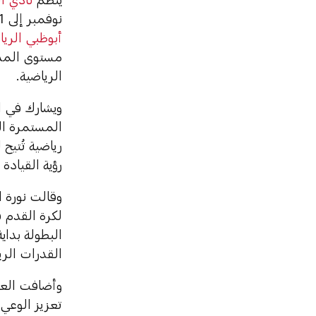
نوفمبر إلى 21 نوفمبر 2025، على ملعب نادي العين للسيدات في منطقة العين، بدعم من
أبوظبي الري
مستوى المدي
الرياضية.
ويشارك في ا
المستمرة الت
رياضية تُتيح
رؤية القياد
وقالت نورة ا
لكرة القدم ف
البطولة بداي
القدرات الريا
وأضافت العام
تعزيز الوعي 