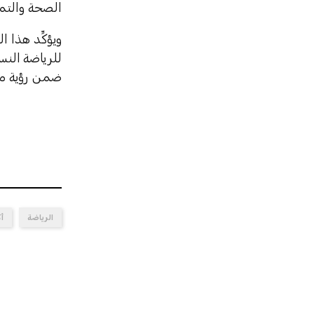
الصحة والتمي
ويؤكِّد هذا 
للرياضة
النس
ضمن رؤية متك
الرياضة
أك