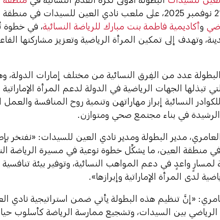
اضي
و
أكاديمية فاطمة بنت مبارك للرياضة النسائية
، في خطوة تُع
نة، وتهدف إلى تمكين المرأة الرياضية وتعزيز مشاركتها الفا
لبطولة عدد من الفِرق النسائية من مختلف إمارات الدولة، وه
ي تبذلها الجهات الرياضية في الدولة لدعم المرأة الإماراتية 
 للكوادر النسائية إبراز مهاراتهن وتنمية روح المنافسة والعم
ة الرشيدة في بناء مجتمع صحي ومتوازن.
لعامري، مدير البطولة ومدير نادي العين للسيدات: «نفتخر بإط
ي منطقة العين، ما يشكِّل خطوة نوعية في مسيرة الرياضة الن
ة لمسارٍ واعدٍ في دعم المواهب النسائية، وتوفير بيئة تنافسي
ضية لدى المرأة الإماراتية وإبرازها».
ري: «إنَّ تنظيم هذه البطولة يأتي ضمن استراتيجية نادي الع
الرياضي بين السيدات، وتشجيع ممارسة الرياضة كأسلوب حياة، ب