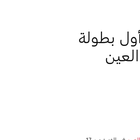
ول بطولة
العين
لعين
في الفترة من 17