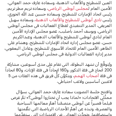
العين للشطرنج والألعاب الذهنية، وسعادة عارف حمد العواني،
الأمين العام ل
مجلس أبوظبي الرياضي
، وسعادة تريم مطر تريم،
رئيس اتحاد الإمارات للشطرنج، وسعادة حسين عبد الله الخوري،
رئيس
نادي أبوظبي للشطرنج والألعاب الذهنية
، وسعادة سهيل
العريفي، المدير التنفيذي لقطاع الفعاليات في مجلس أبوظبي
الرياضي، ويوسف أحمد باصليب، عضو مجلس الإدارة الأمين
العام لنادي أبوظبي للشطرنج والألعاب الذهنية، وعبدالكريم
حسن، عضو مجلس إدارة اتحاد الإمارات للشطرنج، وهشام علي
الطاهر، الأمين العام للاتحاد الآسيوي للشطرنج، وعادل اليعقوبي،
مدير إدارة الفعاليات الدولية في مجلس أبوظبي الرياضي.
ويُتوقَّع أن تشهد البطولة، التي تقام على مدى أسبوعين، مشاركة
200 اتحادٍ في فئة الذكور، و160 اتحاداً في فئة الإناث، و80 اتحاداً
في فئة
أصحاب الهمم
، ويتكوَّن كلُّ فريق في هذه الفئات من 5
لاعبين أساسيين ولاعب احتياطي،
وافتتح جلسة التصويت سعادة عارف حمد العواني، بسؤال
ممثِّلي الاتحادات: «لماذا يجب أن تختاروا أبوظبي؟» ثمَّ عرض
فيلماً قصيراً عن أبوظبي متضمّناً أهمَّ معالمها السياحية
والعصرية، ونبذة عن أهمِّ الأحداث الرياضية التي نظَّمتها
واستضافتها. وتحدَّث العواني عن الامتيازات التي ستقدِّمها