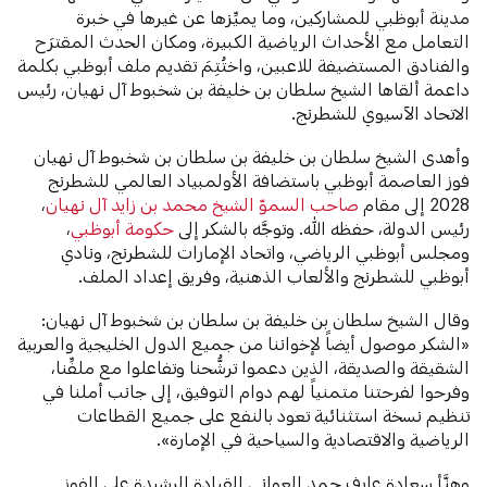
مدينة أبوظبي للمشاركين، وما يميِّزها عن غيرها في خبرة
التعامل مع الأحداث الرياضية الكبيرة، ومكان الحدث المقترَح
والفنادق المستضيفة للاعبين، واختُتِمَ تقديم ملف أبوظبي بكلمة
داعمة ألقاها الشيخ سلطان بن خليفة بن شخبوط آل نهيان، رئيس
الاتحاد الآسيوي للشطرنج.
وأهدى الشيخ سلطان بن خليفة بن سلطان بن شخبوط آل نهيان
فوز العاصمة أبوظبي باستضافة الأولمبياد العالمي للشطرنج
2028 إلى مقام
صاحب السموّ الشيخ محمد بن زايد آل نهيان
،
رئيس الدولة، حفظه الله. وتوجَّه بالشكر إلى
حكومة أبوظبي
،
ومجلس أبوظبي الرياضي، واتحاد الإمارات للشطرنج، ونادي
أبوظبي للشطرنج والألعاب الذهنية، وفريق إعداد الملف.
وقال الشيخ سلطان بن خليفة بن سلطان بن شخبوط آل نهيان:
«الشكر موصول أيضاً لإخواننا من جميع الدول الخليجية والعربية
الشقيقة والصديقة، الذين دعموا ترشُّحنا وتفاعلوا مع ملفِّنا،
وفرحوا لفرحتنا متمنياً لهم دوام التوفيق، إلى جانب أملنا في
تنظيم نسخة استثنائية تعود بالنفع على جميع القطاعات
الرياضية والاقتصادية والسياحية في الإمارة».
وهنَّأ سعادة عارف حمد العواني القيادة الرشيدة على الفوز