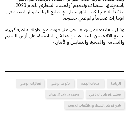
باستحقاق استضافة وتنظيم أولمبياد الشطرنج للعام 2028،
مثمِّناً الدعم الكبير الذي يحظى به قطاع الرياضة والرياضيين في
الإمارات عموماً وأبوظبي خصوصاً.
وقال سعادته: «من جديد نحن على موعد مع بطولة عالمية كبيرة،
تجمع الآلاف من المتنافسين هنا في العاصمة، على أرض السلام
والتسامح والمحبة والتعايش والأمان».
الرياضة
أصحاب الهمم
حكومة أبوظبي
فعاليات أبوظبي
مجلس أبوظبي الرياضي
محمد بن زايد آل نهيان
نادي أبوظبي للشطرنج والألعاب الذهنية