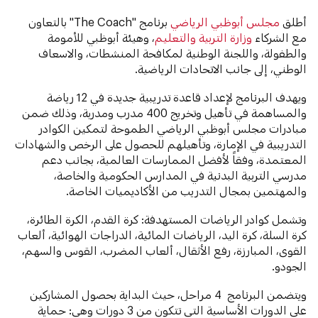
أطلق
مجلس أبوظبي الرياضي
برنامج "The Coach" بالتعاون
مع الشركاء
وزارة التربية والتعليم
، وهيئة أبوظبي للأمومة
والطفولة، واللجنة الوطنية لمكافحة المنشطات، والاسعاف
الوطني، إلى جانب الاتحادات الرياضية.
ويهدف البرنامج لإعداد قاعدة تدريبية جديدة في 12 رياضة
والمساهمة في تأهيل وتخريج 400 مدرب ومدربة، وذلك ضمن
مبادرات مجلس أبوظبي الرياضي الطموحة لتمكين الكوادر
التدريبية في الإمارة، وتأهيلهم للحصول على الرخص والشهادات
المعتمدة، وفقاً لأفضل الممارسات العالمية، بجانب دعم
مدرسي التربية البدنية في المدارس الحكومية والخاصة،
والمهتمين بمجال التدريب من الأكاديميات الخاصة.
وتشمل كوادر الرياضات المستهدفة: كرة القدم، الكرة الطائرة،
كرة السلة، كرة اليد، الرياضات المائية، الدراجات الهوائية، ألعاب
القوى، المبارزة، رفع الأثقال، ألعاب المضرب، القوس والسهم،
الجودو.
ويتضمن البرنامج 4 مراحل، حيث البداية بحصول المشاركين
على الدورات الأساسية التي تتكون من 3 دورات وهي: حماية