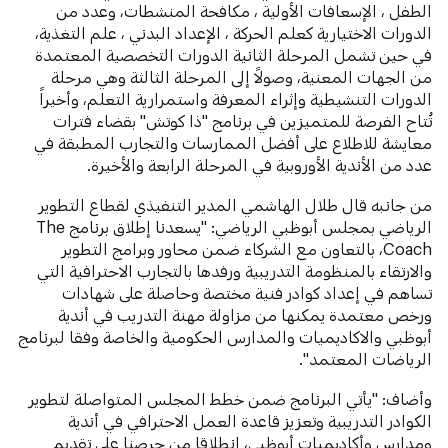
الطفل ، الإسعافات الأولية ، مكافحة المنشطات، وعدد من
الدورات الاختيارية كعلم الحركة ، الإعداد البدني ، علم التغذية،
في حين تشمل المرحلة الثانية الدورات التخصصية المعتمدة
من الجهات المعنية، وصولاً إلى المرحلة الثالثة وهي مرحلة
الدورات التنشيطية وإثراء المعرفة واستمرارية التعلم، وأخيراً
تُتاح الفرصة للمتميزين في برنامج "ذا كوتش" بقضاء فترات
معايشة للاطلاع على أفضل الممارسات والتجارب المطبقة في
عدد من الأندية الأوروبية في المرحلة الرابعة والأخيرة.
من جانبه قال طلال الهاشمي المدير التنفيذي لقطاع التطوير
الرياضي بمجلس أبوظبي الرياضي: "يسعدنا إطلاق برنامج The
Coach، بالتعاون مع الشركاء ضمن محاور وبرامج التطوير
والارتقاء بالمنظومة التدريبية ورفدها بالتجارب الاحترافية التي
تساهم في إعداد كوادر فنية مختصة وحاصلة على شهادات
ورخص معتمدة يمكنها من مزاولة مهنة التدريب في أندية
أبوظبي والاكاديميات والمدارس الحكومية والخاصة وفقا لبرنامج
الرياضات المعتمد".
وأضاف: "يأتي البرنامج ضمن خطط المجلس المتواصلة لتطوير
الكوادر التدريبية وتعزيز قاعدة العمل الاحترافي في أندية
ومدارس وأكاديميات أبوظبي، انطلاقا من حرصنا على تقديم