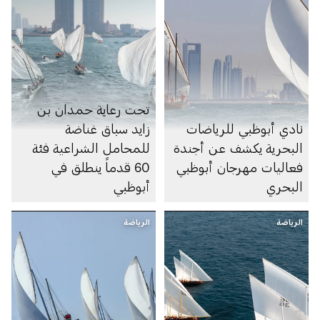
تحت رعاية حمدان بن
نادي أبوظبي للرياضات
زايد سباق غناضة
البحرية يكشف عن أجندة
للمحامل الشراعية فئة
فعاليات مهرجان أبوظبي
60 قدماً ينطلق في
البحري
أبوظبي
الرياضة
الرياضة