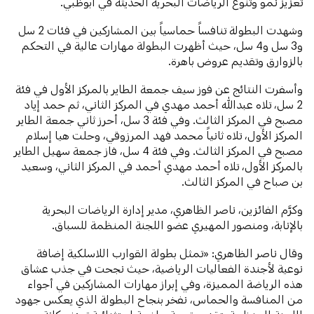
تعزيز نمو وتنوع الرياضات البحرية الحديثة في أبوظبي.
وشهدت البطولة تنافساً حماسياً بين المشاركين في فئات 2 سل
و3 سل و4 سل، حيث أظهرت البطولة مهارات عالية في التحكم
بالزوارق وتقديم عروض باهرة.
وأسفرت النتائج عن فوز سيف جمعة الطاير بالمركز الأول في فئة
2 سل، تلاه عبدالله أحمد مهدي في المركز الثاني، ثم حمد إياد
مصبح في المركز الثالث. وفي فئة 3 سل، أحرز ثاني جمعة الطاير
المركز الأول، تلاه ثانياً محمد فهد المرزوقي، وحلت هيا إسلام
مصبح في المركز الثالث. وفي فئة 4 سل، فاز جمعة سهيل الطاير
بالمركز الأول، تلاه أحمد مهدي أحمد في المركز الثاني، وسعيد
بن صباح في المركز الثالث.
وكرَّم الفائزين، ناصر الظاهري، مدير إدارة الرياضات البحرية
بالإنابة، ومنصور المهيري عضو اللجنة المنظمة للسباق.
وقال ناصر الظاهري: «تمثل بطولة القوارب اللاسلكية إضافة
نوعية لأجندة الفعاليات الرياضية، حيث نجحت في جذب عشاق
هذه الرياضة المميزة، وفي إبراز مهارات المشاركين في أجواء
من المنافسة والحماس، نفخر بنجاح البطولة الذي يعكس جهود