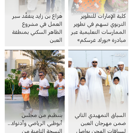
كلية الإمارات للتطوير
هزاع بن زايد يتفقَّد سير
التربوي تسهم في تطوير
العمل في مشروع
الممارسات التعليمية عبر
الظاهر السكني بمنطقة
مبادرة «بورك غرسكم»
العين
الرياضة
الرياضة
السباق التمهيدي الثاني
بتنظيم من مجلس
ضمن مهرجان العين
أبوظبي الرياضي وأدنوك..
لسباقات الهجن يواصل
النسخة الثامنة من