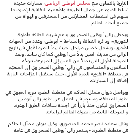
النارية بالتعاون مع
مجلس أبوظبي الرياضي
، مسارات جديدة
تسلِّط الضوء على جمال الطبيعة والأهمية الثقافية للإمارة، ما
يسهم في استقطاب المشاركين من المحترفين والهواة من
جميع أنحاء العالم.
ويحظى رالي أبوظبي الصحراوي بدعم شريك الطاقة «أدنوك
للتوزيع»، ودائرة الثقافة والسياحة – أبوظبي، وعدد من الجهات
الأخرى، ويشمل خمس مراحل، حيث يبدأ للمرة الأولى في تاريخ
الرالي من مدينة العين بدلاً من أبوظبي كما كان سابقاً. وبعد
المرحلة الأولى التي تمتدُّ من العين إلى المزيرعة، يتوجَّه
السائقون والمتسابقون في رالي أبوظبي الصحراوي إلى المخيّم
في منطقة «القوع» للمرة الأولى، حيث يستقبل الدرّاجات النارية
إضافة إلى السيارات.
ويواصل ديوان ممثّل الحاكم في منطقة الظفرة دوره الحيوي في
تطوير المنطقة، ويستمر في العمل على تطوير رالي أبوظبي
الصحراوي ليكون حدثاً بارزاً في أجندة سباقات الطرق الوعرة،
والمرحلة الثانية من بطولة العالم للراليات.
وقال سعادة ناصر محمد المنصوري، وكيل ديوان ممثّل الحاكم
في منطقة الظفرة: «يستمر رالي أبوظبي الصحراوي في عامه