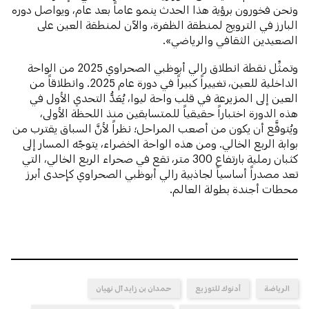
ونحن فخورون برؤية هذا الحدث ينمو عاماً بعد عام، ويواصل دوره
البارز في الترويج لمنطقة الظفرة، والآن لمنطقة العين على
الصعيدين الثقافي والرياضي».
وتمثِّل نقطة انطلاق رالي أبوظبي الصحراوي 2025 من الواحة
الداخلية للعين، تغييراً كبيراً في دورة عام 2025. وانطلاقاً من
العين إلى المزيرعة في قلب واحة ليوا، يُعَدُّ التحدي الأول في
هذه الدورة اختباراً حقيقياً للمتسابقين منذ اللحظة الأولى،
ويُتوقَّع أن يكون من أصعب المراحل؛ نظراً لأنَّ السباق يقترب من
بوابة الربع الخالي. ومن هذه الواحة الخضراء، يتوجّه المسار إلى
كثبان رملية بارتفاع 300 متر، تقع في صحراء الربع الخالي، التي
تعد مصدراً أساسياً لجاذبية رالي أبوظبي الصحراوي كإحدى أبرز
محطات أجندة بطولة العالم.
الرياضة
أدنوك للتوزيع
حمدان بن زايد آل نهيان