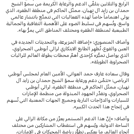
الرابع والثلاثين بتلقّي الدعم والرعاية الكريمة من سموّ الشيخ
حمدان بن زايد آل نهيان، ممثّل الحاكم في منطقة الظفرة، الذي
يولي اهتماماً خاصاً لهذه الفعاليات التي تتمتَّع بانتشار عالمي
واسع، وتُسهم في تسليط الضوء على الأهمية الثقافية والجمالية
الطبيعية لمنطقة الظفرة ومختلف المناطق التي يمرُّ بها».
وأضاف المنصوري: «إضافة المزيرعة، والتحديثات الجديدة في
العين والقوع، تُظهِر الطابع الابتكاري لرالي أبوظبي الصحراوي،
الذي يواصل تميُّزه كإحدى أهمِّ محطات بطولة العالم للراليات
الصحراوية الطويلة».
وقال سعادة عارف حمد العواني، الأمين العام لمجلس أبوظبي
الرياضي: «نثمِّن دعم ورعاية سموّ الشيخ حمدان بن زايد آل
نهيان، ممثّل الحاكم في منطقة الظفرة، لرالي أبوظبي
الصحراوي، ونقدِّر الجهود المبذولة من منظمة الإمارات
للسيارات والدرّاجات النارية وجميع الجهات المعنية التي تُسهم
في إنجاح هذا الحدث الكبير».
وأضاف: «إنَّ هذا الدعم المستمر يعزِّز من مكانة الرالي على
الساحة الدولية، ويُسهم في استقطاب المشاركين من مختلف
أنحاء العالم، ما يعكس تطوُّر رياضة المحركات في الإمارات،