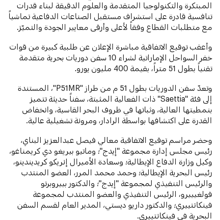
المبتكرة والتكنولوجيا المتقدمة والعلوم الدقيقة لبناء قدرات
تنافسية قادرة على استشراف مستقبل الصناعات الدفاعية تماشياً
مع متطلبات القطاع وفقاً لأعلى وأرقى معايير الجودة والتميّز.
وأعقب توقيع الاتفاقية مباشرة الإعلان عن طلبية كبيرة من قوات
خفر السواحل الإماراتية لشراء 10 سفن دوريات بحرية متقدمة
تقنياً بطول 51 متراً، بقيمة 400 مليون يورو.
وتعدّ سفن الدوريات بطول 51 م من طراز "P51MR"، المستندة
إلى فئة "Saettia" ذات الفعالية المثبتة، سفناً حديثة تتميز
بنمطيتها العالية، وثباتها في ظروف البحر القاسية، وانخفاض
القدرة على اكتشافها بواسطة الرادار، ومرونة تشغيلية عالية.
وحضر مراسم توقيع الاتفاقية معالي فيصل عبدالعزيز البناي،
رئيس مجلس إدارة مجموعة "إيدج"؛ وماتيو بيريغو دي كريمناغو،
وكيل وزارة الدفاع الإيطالية؛ وسعادة الأميرال إنريكو كريديندينو،
رئيس البحرية الإيطالية؛ وحمد محمد المرر، العضو المنتدب
والرئيس التنفيذي لمجموعة "إيدج"؛ والدكتور بييروبرتو
فولغيييرو، الرئيس التنفيذي والعضو المنتدب لمجموعة
فينكانتييري؛ والدكتور داريو ديستي، المدير العام لقسم السفن
البحرية في فينكانتييري.