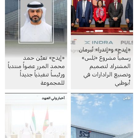
«إيدج» و«إندرا» تُبرمان
رسمياً مشروع «بَلس»
«إيدج» تعيِّن حمد
المشترك لتصميم
محمد المرر عضواً منتدباً
وتصنيع الرادارات في
ورئيساً تنفيذياً جديداً
أبوظبي
للمجموعة
الأمن
أخبار ولي العهد