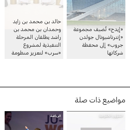
خالد بن محمد بن زايد
«إيدج» تُضيف مجموعة
وحمدان بن محمد بن
«إنترناشيونال جولدن
راشد يطلقان المرحلة
جروب» إلى محفظة
التنفيذية لمشروع
شركاتها
«سرب» لتعزيز منظومة
تصنيع الأقمار الاصطناعية
وتشغيلها
مواضيع ذات صلة
الشؤون الحكومية
الرياضة