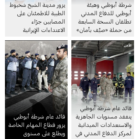
شرطة أبوظبي وهيئة
يزور مدينة الشيخ شخبوط
أبوظبي للدفاع المدني
الطبية للاطمئنان على
تطلقان النسخة السابعة
المصابين جرّاء
من حملة «صيِّف بأمان»
الاعتداءات الإيرانية
الأمن
الأمن
قائد عام شرطة أبوظبي
يتفقد مستويات الجاهزية
قائد عام شرطة أبوظبي
والاستعدادات الميدانية
يزور قطاع المهام الخاصة
لمركز الدفاع المدني في
ويطلع على مستوى