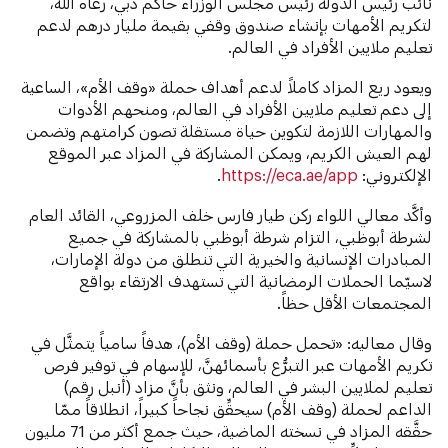
نائب رئيس الدولة رئيس مجلس الوزراء حاكم دبي، رعاه الله،
لتكريم الأمهات بإنشاء صندوق وقفي بقيمة مليار درهم لدعم
تعليم ملايين الأفراد في العالم.
ويعود ريع المزاد كاملاً لدعم أهداف حملة «وقف الأم»، الساعية
إلى دعم تعليم ملايين الأفراد في العالم، ومنحهم الأدوات
والمهارات اللازمة لتكوين حياة مستقلة تصون كرامتهم وتضمن
لهم العيش الكريم، ويمكن المشاركة في المزاد عبر الموقع
الإلكتروني:
https://eca.ae/app
.
وأكَّد معالي اللواء ركن طيار فارس خلف المزروعي، القائد العام
لشرطة أبوظبي، التزام شرطة أبوظبي بالمشاركة في جميع
المبادرات الإنسانية والخيرية التي تنطلق من دولة الإمارات،
لاسيّما الحملات الرمضانية التي تستهدف الارتقاء بواقع
المجتمعات الأقل حظاً.
وقال معاليه: «تحمل حملة (وقف الأم)، هدفاً سامياً يتمثَّل في
تكريم الأمهات عبر التبرُّع بأسمائهنَّ، للإسهام في توفير فرص
تعليم لملايين البشر في العالم، ونثق بأنَّ مزاد (أنبل رقم)
الداعم لحملة (وقف الأم) سيحقِّق نجاحاً كبيراً، انطلاقاً ممّا
حقَّقه المزاد في نسخته الماضية، حيث جمع أكثر من 71 مليون