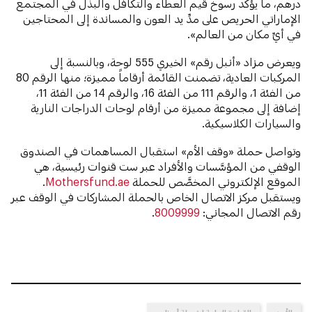
درهم، ما يؤكِّد رسوخ قيم العطاء والتكافل والبذل في المجتمع
الإماراتي الحريص على مدِّ يد العون والمساندة إلى المحتاجين
في أيِّ مكان من العالم».
ويعرض مزاد «أنبل رقم» الخيري 555 لوحة، وبالنسبة إلى
المركبات العادية، تضمنت القائمة أرقاماً مميزة؛ منها الرقم 80
من الفئة 1، والرقم 111 من الفئة 16، والرقم 14 من الفئة 11،
إضافة إلى مجموعة مميزة من أرقام لوحات الدراجات النارية
والسيارات الكلاسيكية.
وتواصل حملة «وقف الأم» استقبال المساهمات في الصندوق
الوقفي من المؤسَّسات والأفراد عبر ست قنوات رئيسية، هي
الموقع الإلكتروني المخصَّص للحملة
Mothersfund.ae
.
ويستقبل مركز الاتصال الخاص بالحملة المشاركات في الوقف عبر
رقم الاتصال المجاني:
8009999
.