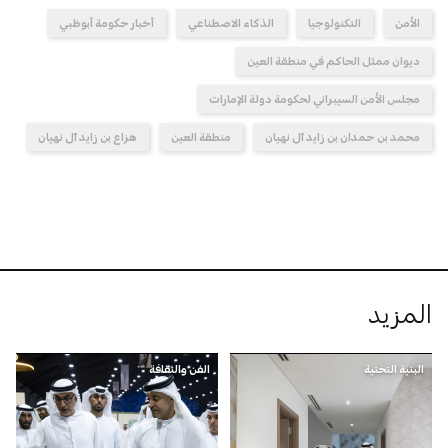
الأمن
التكنولوجيا
الذكاء الاصطناعي
أخبار حكومة أبوظبي
ديوان ممثل الحاكم في منطقة العين
مجلس الأمن السيبراني لحكومة دولة الإمارات
محمد بن حمدان بن زايد آل نهيان
منطقة العين
هزاع بن زايد آل نهيان
المزيد
البنية التحتية
الفن والثقافة