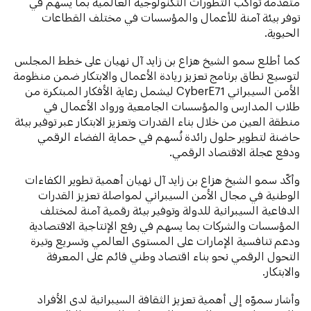
متقدمة تواكب التطورات التكنولوجية العالمية بما يسهم في
توفر بيئة آمنة للأعمال والمؤسسات في مختلف القطاعات
الحيوية.
كما أطلع سمو الشيخ هزاع بن زايد آل نهيان على خطط المجلس
لتوسيع نطاق برنامج تعزيز ريادة الأعمال والابتكار ضمن منظومة
الأمن السيبراني CyberE71 ليشمل رعاية الأفكار المبتكرة من
طلاب المدارس والمؤسسات الجامعية ورواد الأعمال في
منطقة العين من خلال بناء القدرات وتعزيز الابتكار عبر توفير بيئة
حاضنة لتطوير حلول رائدة تُسهم في حماية الفضاء الرقمي
ودفع عجلة الاقتصاد الرقمي.
وأكّد سمو الشيخ هزاع بن زايد آل نهيان أهمية تطوير الكفاءات
الوطنية في مجال الأمن السيبراني لمواصلة تعزيز القدرات
الدفاعية السيبرانية للدولة وتوفير بيئة رقمية آمنة لمختلف
المؤسسات والشركات بما يسهم في رفع الإنتاجية الاقتصادية
ودعم تنافسية الإمارات على المستوى العالمي وتسريع وتيرة
التحول الرقمي نحو بناء اقتصاد وطني قائم على المعرفة
والابتكار.
وأشار سموّه إلى أهمية تعزيز الثقافة السيبرانية لدى الأفراد