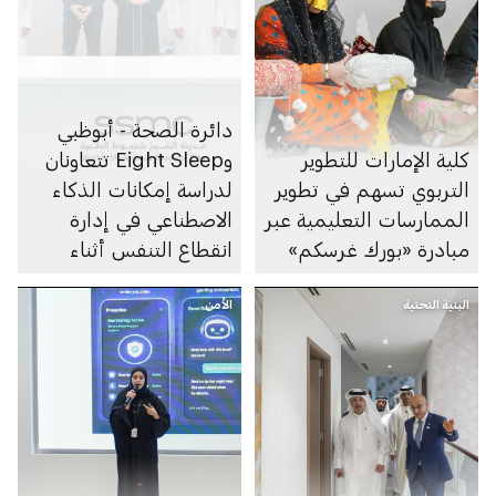
دائرة الصحة - أبوظبي
كلية الإمارات للتطوير
وEight Sleep تتعاونان
التربوي تسهم في تطوير
لدراسة إمكانات الذكاء
الممارسات التعليمية عبر
الاصطناعي في إدارة
مبادرة «بورك غرسكم»
انقطاع التنفس أثناء
النوم
البنية التحتية
الأمن