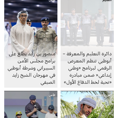
دائرة التعليم والمعرفة –
منصور بن زايد يطلع على
أبوظبي تنظم المعرض
برامج مجلس الأمن
الرقمي لبرنامج «وطني
السيبراني وشرطة أبوظبي
إبداعي« ضمن مبادرة
في مهرجان الشيخ زايد
«تحية لخط الدفاع الأول»
الصيفي
الفن والثقافة
الأمن