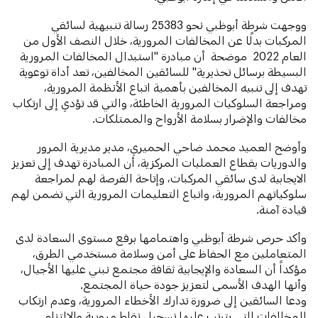
ووجهت شرطة أبوظبي نحو 25383 رسالة تنبيهية لسائقي
المركبات بدلًا عن المخالفات المرورية، خلال النصف الأول من
العام 2022 موضحة أن مبادرة "استبدال المخالفات المرورية
البسيطة برسائل تحذيرية" للسائقين المخالفين، تعد أداة توعوية
تهدف إلى تنبيه المخالفين بأهمية اتباع الأنظمة المرورية،
ومراجعة السلوكيات المرورية الخاطئة، والتي قد تؤدي إلى ارتكاب
مخالفات والإضرار بسلامة الأرواح والممتلكات.
وأوضح العميد محمد ضاحي الحميري، مدير مديرية المرور
والدوريات بقطاع العمليات المركزية، أن المبادرة تهدف إلى تعزيز
الايجابية لدى سائقي المركبات، وإتاحة الفرصة لهم لمراجعة
سلوكياتهم المرورية، واتباع التعليمات المرورية التي تضمن لهم
قيادة آمنة.
وأكد حرص شرطة أبوظبي واهتمامها برفع مستوى السعادة لدى
المتعاملين مع الحفاظ على أمن وسلامة مستخدمي الطرق،
مؤكداً أن السعادة والإيجابية ثقافة مجتمع نبني عليها الأجيال،
وأنها الهدف الأسمى لتعزيز جودة حياة المجتمع.
ودعا السائقين إلى ضرورة تدارك الأخطاء المرورية، وعدم ارتكاب
المخالفات التي يترتب عليها تسجيل نقاط مرورية والالتزام