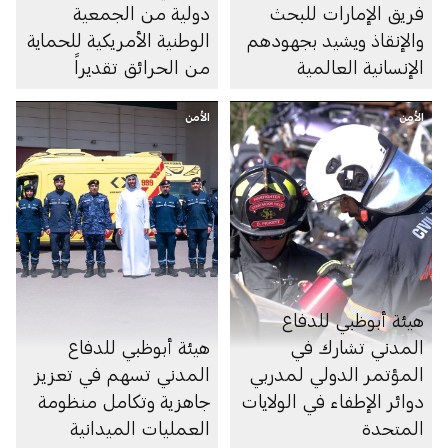
فريق الإمارات للبحث
دولية من الجمعية
والإنقاذ ويشيد بجهودهم
الوطنية الأمريكية للحماية
الإنسانية العالمية
من الحرائق تقديراً
لتطوير منظومة مستدامة
الأمن
الأمن
للسلامة والوقاية من
الحريق
هيئة أبوظبي للدفاع
المدني تشارك في
هيئة أبوظبي للدفاع
المؤتمر الدولي لمدربي
المدني تسهم في تعزيز
دوائر الإطفاء في الولايات
جاهزية وتكامل منظومة
المتحدة
العمليات الميدانية