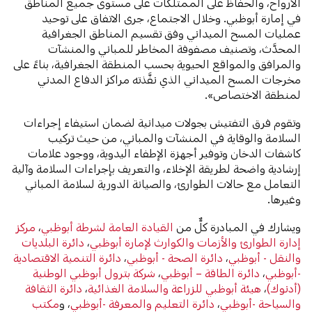
الأرواح، والحفاظ على الممتلكات على مستوى جميع المناطق
في إمارة أبوظبي. وخلال الاجتماع، جرى الاتفاق على توحيد
عمليات المسح الميداني وفق تقسيم المناطق الجغرافية
المحدَّث، وتصنيف مصفوفة المخاطر للمباني والمنشآت
والمرافق والمواقع الحيوية بحسب المنطقة الجغرافية، بناءً على
مخرجات المسح الميداني الذي نفَّذته مراكز الدفاع المدني
لمنطقة الاختصاص».
وتقوم فرق التفتيش بجولات ميدانية لضمان استيفاء إجراءات
السلامة والوقاية في المنشآت والمباني، من حيث تركيب
كاشفات الدخان وتوفير أجهزة الإطفاء اليدوية، ووجود علامات
إرشادية واضحة لطريقة الإخلاء، والتعريف بإجراءات السلامة وآلية
التعامل مع حالات الطوارئ، والصيانة الدورية لسلامة المباني
وغيرها.
ويشارك في المبادرة كلٌّ من
القيادة العامة لشرطة أبوظبي
،
مركز
إدارة الطوارئ والأزمات والكوارث لإمارة أبوظبي
،
دائرة البلديات
والنقل - أبوظبي
،
دائرة الصحة - أبوظبي
،
دائرة التنمية الاقتصادية
-أبوظبي
،
دائرة الطاقة – أبوظبي
،
شركة بترول أبوظبي الوطنية
(أدنوك)
،
هيئة أبوظبي للزراعة والسلامة الغذائية
،
دائرة الثقافة
والسياحة -أبوظبي
،
دائرة التعليم والمعرفة -أبوظبي
، و
مكتب