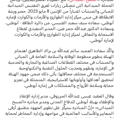
الحملة الميدانية التي تتضمَّن زيارات لفرق التفتيش الميدانية
للمباني والمنشآت اعتباراً من الإثنين 8 مايو 2023. حضر ورشة
الانطلاقة في مبنى مركز إدارة الطوارئ والأزمات والكوارث لإمارة
أبوظبي، سعادة سيف سعيد القبيسي، من دائرة الطاقة - أبوظبي،
وسعادة الدكتور عبدالله حمر عين، المدير التنفيذي لقطاع
الاستجابة والتعافي لمركز إدارة الطوارئ والأزمات والكوارث
لإمارة أبوظبي.
وأكَّد سعادة العميد سالم عبدالله بن براك الظاهري اهتمام
الهيئة بتطوير منظومة الوقاية والسلامة العامة في المباني
والمنشآت في مختلف القطاعات الصناعية والتجارية والخدمية
في الإمارة، وتطوير وتحديث الحلول التقنية والتكنولوجية
المستخدمة في مختلف مجالاتها. يأتي ذلك ضمن جهود الهيئة
لتحقيق أهدافها وأولوياتها الاستراتيجية، المتمثلة في تعزيز
حماية وسلامة الأرواح والممتلكات في إمارة أبوظبي.
وقال العقيد عيسى عبدالله المرزوقي، مدير إدارة الإنقاذ
والإطفاء بهيئة أبوظبي للدفاع المدني ومدير مبادرة «المسح
الميداني»: «إنَّ المبادرة ستركِّز على تطوير الجهود بتطبيق أرقى
المعايير والأساليب العالمية في مواجهة وإدارة المخاطر لحماية