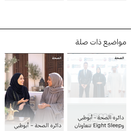
مواضيع ذات صلة
الصحة
الصحة
دائرة الصحة - أبوظبي
وEight Sleep تتعاونان
دائرة الصحة – أبوظبي