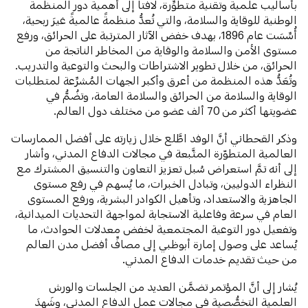
بأساليب علمية وتقنية متطوِّرة، لافتاً إلى أهمية دور المنظمة
الوطنية للوقاية والسلامة، والتي تُعدُّ منظمةً عالميةً غيرَ ربحية،
أُسِّسَت عام 1896، بهدف خفض الآثار المترتبة على الحرائق، ورفع
مستوى الأمن والسلامة والوقاية من المخاطر الناتجة من
الحرائق، من خلال تطوير الاشتراطات والبحث والتوعية والتدريب.
وتُعَدُّ هذه المنظمة من أعرق وأكبر الجهات المُشرِّعة لمتطلبات
الوقاية والسلامة من الحرائق والسلامة العامة، وتضُمُّ في
عضويتها أكثر من 70 ألف عضو من مختلف دول العالم.
وذكر القحطاني أنَّ الوفد اطَّلع خلال زيارته على أفضل الممارسات
العالمية المتطوّرة المتَّبعة في مجالات الدفاع المدني، وأشار
إلى أنه تمَّ استعراض سُبل تعزيز التعاون والتنسيق المشترك مع
النظراء الدوليين، وتبادل الخبرات، ما يُسهم في رفع مستوى
‏الجاهزية والاستعداد، وتأهيل الكوادر البشرية، ورفع المستوى
العام في سرعة وفاعلية الاستجابة لمواجهة التحديات الميدانية،
وتفعيل دور التوعية المجتمعية لخفض معدلات الحوادث، ما
يُساعد على وصول إمارة أبوظبي إلى مصافِّ أفضل مدن العالم
من حيث تقديم خدمات الدفاع المدني.
يُشار إلى أنَّ المؤتمر تضمَّن العديد من الجلسات والورش
العلمية التخصُّصية في مجالات عمل الدفاع المدني، وشَهِدَ