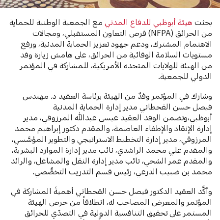
بحثت
هيئة أبوظبي للدفاع المدني
مع الجمعية الوطنية للحماية
من الحرائق (NFPA) فرص التعاون المستقبلي، ومجالات
الاهتمام المشترك، ودعم جهود تعزيز الحماية المدنية، ورفع
مستويات السلامة الوقائية من الحرائق، على هامش زيارة وفد
من الهيئة للولايات المتحدة الأمريكية، للمشاركة في المؤتمر
الدولي للجمعية.
وشارك في المؤتمر وفدٌ من الهيئة برئاسة العقيد د. مهندس
فيصل حسن القحطاني مدير إدارة الحماية المدنية
أبوظبي،وتضمن الوفد العقيد عيسى عبدالله المرزوقي، مدير
إدارة الإنقاذ والإطفاء العاصمة، والمقدم دكتور إبراهيم محمد
المرزوقي، مدير إدارة التخطيط الاستراتيجي والتطوير المؤسَّسي،
والمقدم علي محمد الراشدي، نائب مدير إدارة الموارد البشرية،
والمقدم عمر الشحي، نائب مدير إدارة النقل والمشاغل، والرائد
محمد بن ضبيب الدرعي، رئيس قسم التدريب التخصُّصي.
وأكَّد العقيد الدكتور فيصل حسن القحطاني أهميةَ المشاركة في
المؤتمر والمعرض المصاحب له، انطلاقاً من حرص الهيئة
المستمر على تحقيق التنافسية الدولية في التصدّي للحرائق