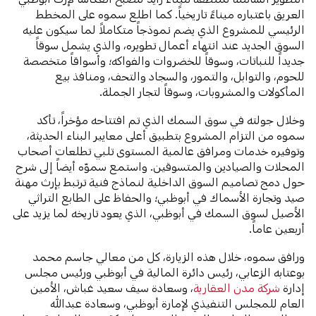
العريق باعتباره ميناءً تاريخياً. كما اطلع سموه على المخطط
الرئيسي للمشروع الذي يضم نموذجاً متكاملاً لما سيكون عليه
السوق الجديد عند انتهاء أعمال تطويره، والذي يشمل سوقاً
جديداً للنباتات، وسوقاً للخضروات والفواكه؛ وأسواقاً متخصصة
للحوم، والتوابل، والتمور، والسجاد والتحف، ومنافذ بيع
المأكولات والمشروبات، وسوقاً لتجار الجملة.
وخلال جولته في سوق السمك الذي تم افتتاحه مؤخراً، تأكد
سموه من التزام المشروع بتطبيق أعلى معايير البناء الحديثة،
وتوفيره خدمات ومرافق عالمية المستوى تلبي تطلعات أصحاب
المحلات والصيادين والمتسوقين. واستمع سموّه أيضاً إلى شرح
حول دمج تصاميم السوق الداخلية لنماذج فنية ترتبط بإرث مهنة
صيد وتجارة الأسماك في أبوظبي؛ والحفاظ على الطابع التراثي
الأصيل لسوق السمك في أبوظبي، الذي يعود تاريخه لما يزيد على
أربعين عاماً.
ورافق سموه، خلال هذه الزيارة، كل من معالي جاسم محمد
بوعتابه الزعابي، رئيس دائرة المالية في أبوظبي ورئيس مجلس
إدارة
شركة مدن العقارية
، وسعادة سيف سعيد غباش، الأمين
العام للمجلس التنفيذي لإمارة أبوظبي، وسعادة عبدالله