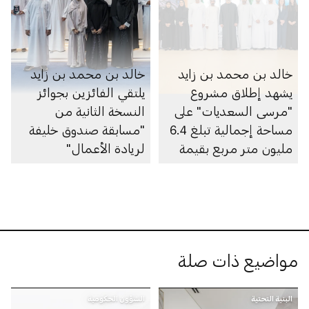
خالد بن محمد بن زايد
خالد بن محمد بن زايد
يشهد إطلاق مشروع
يلتقي الفائزين بجوائز
"مرسى السعديات" على
النسخة الثانية من
مساحة إجمالية تبلغ 6.4
"مسابقة صندوق خليفة
مليون متر مربع بقيمة
لريادة الأعمال"
100 مليار درهم
مواضيع ذات صلة
البنية التحتية
الشؤون الحكومية