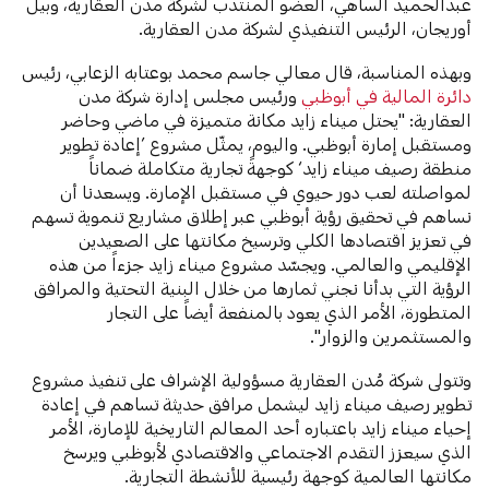
عبدالحميد الساهي، العضو المنتدب لشركة مدن العقارية، وبيل
أوريجان، الرئيس التنفيذي لشركة مدن العقارية.
وبهذه المناسبة، قال معالي جاسم محمد بوعتابه الزعابي، رئيس
دائرة المالية في أبوظبي
ورئيس مجلس إدارة شركة مدن
العقارية: "يحتل ميناء زايد مكانة متميزة في ماضي وحاضر
ومستقبل إمارة أبوظبي. واليوم، يمثّل مشروع ’إعادة تطوير
منطقة رصيف ميناء زايد‘ كوجهةً تجارية متكاملة ضماناً
لمواصلته لعب دور حيوي في مستقبل الإمارة. ويسعدنا أن
نساهم في تحقيق رؤية أبوظبي عبر إطلاق مشاريع تنموية تسهم
في تعزيز اقتصادها الكلي وترسيخ مكانتها على الصعيدين
الإقليمي والعالمي. ويجسّد مشروع ميناء زايد جزءاً من هذه
الرؤية التي بدأنا نجني ثمارها من خلال البنية التحتية والمرافق
المتطورة، الأمر الذي يعود بالمنفعة أيضاً على التجار
والمستثمرين والزوار".
وتتولى شركة مُدن العقارية مسؤولية الإشراف على تنفيذ مشروع
تطوير رصيف ميناء زايد ليشمل مرافق حديثة تساهم في إعادة
إحياء ميناء زايد باعتباره أحد المعالم التاريخية للإمارة، الأمر
الذي سيعزز التقدم الاجتماعي والاقتصادي لأبوظبي ويرسخ
مكانتها العالمية كوجهة رئيسية للأنشطة التجارية.