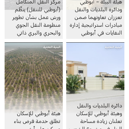
هيئة البيئة – أبوظبي
مركز النقل المتكامل
ودائرة البلديات والنقل
(أبوظبي للتنقل) ينظِّم
تعززان تعاونهما ضمن
ورش عمل بشأن تطوير
مبادرات استراتيجية إدارة
منظومة النقل الجوي
النفايات في أبوظبي
والبحري والبري ذاتي
الحركة في الإمارة
البنية التحتية
البنية التحتية
دائرة البلديات والنقل
وهيئة أبوظبي للإسكان
هيئة أبوظبي للإسكان
تعلنان زيادة مساحة
تطلق خدمة قرض بناء
البناء في مشروع الشويب
مسكن على أرض