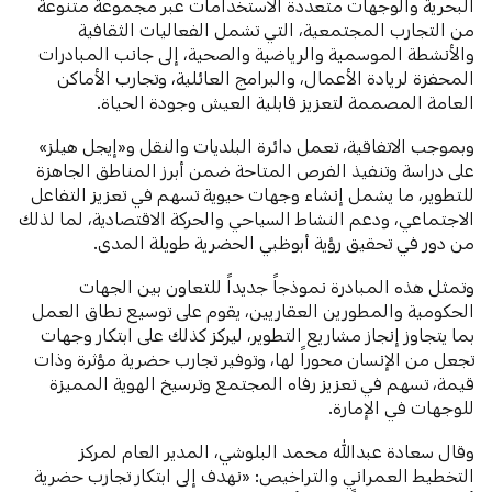
البحرية والوجهات متعددة الاستخدامات عبر مجموعة متنوعة
من التجارب المجتمعية، التي تشمل الفعاليات الثقافية
والأنشطة الموسمية والرياضية والصحية، إلى جانب المبادرات
المحفزة لريادة الأعمال، والبرامج العائلية، وتجارب الأماكن
العامة المصممة لتعزيز قابلية العيش وجودة الحياة.
وبموجب الاتفاقية، تعمل دائرة البلديات والنقل و«إيجل هيلز»
على دراسة وتنفيذ الفرص المتاحة ضمن أبرز المناطق الجاهزة
للتطوير، ما يشمل إنشاء وجهات حيوية تسهم في تعزيز التفاعل
الاجتماعي، ودعم النشاط السياحي والحركة الاقتصادية، لما لذلك
من دور في تحقيق رؤية أبوظبي الحضرية طويلة المدى.
وتمثل هذه المبادرة نموذجاً جديداً للتعاون بين الجهات
الحكومية والمطورين العقاريين، يقوم على توسيع نطاق العمل
بما يتجاوز إنجاز مشاريع التطوير، ليركز كذلك على ابتكار وجهات
تجعل من الإنسان محوراً لها، وتوفير تجارب حضرية مؤثرة وذات
قيمة، تسهم في تعزيز رفاه المجتمع وترسيخ الهوية المميزة
للوجهات في الإمارة.
وقال سعادة عبدالله محمد البلوشي، المدير العام لمركز
التخطيط العمراني والتراخيص: «نهدف إلى ابتكار تجارب حضرية