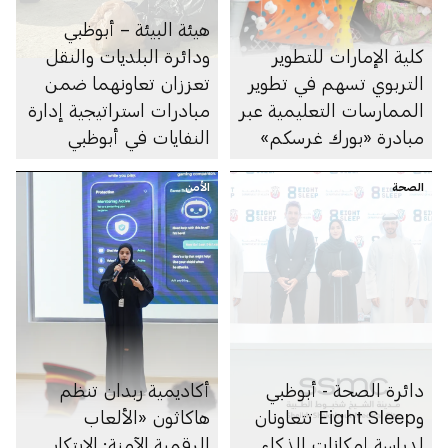
هيئة البيئة – أبوظبي
كلية الإمارات للتطوير
ودائرة البلديات والنقل
التربوي تسهم في تطوير
تعززان تعاونهما ضمن
الممارسات التعليمية عبر
مبادرات استراتيجية إدارة
مبادرة «بورك غرسكم»
النفايات في أبوظبي
الصحة
الأمن
دائرة الصحة - أبوظبي
أكاديمية ربدان تنظم
وEight Sleep تتعاونان
هاكاثون «الألعاب
لدراسة إمكانات الذكاء
الرقمية الآمنة: الابتكار