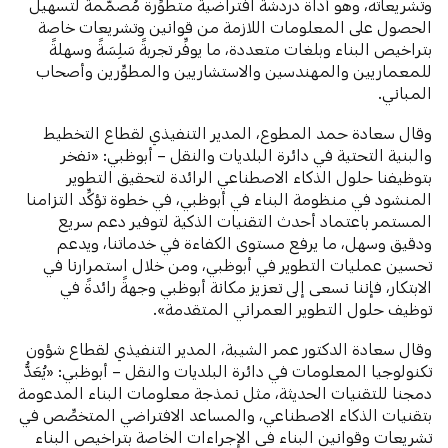
وتشريعاته، وهو أداة دردشة افتراضية متطوِّرة مُصمَّمة لتسهيل
الحصول على المعلومات اللازمة من قوانين وتشريعات خاصة
بتراخيص البناء وبلغات متعددة، ما يوفِّر تجربةً سَلِسَةً وسهلةً
للمعماريين والمهندسين والاستشاريين والمطوِّرين وأصحاب
المباني.
وقال سعادة حمد المطوع، المدير التنفيذي لقطاع التخطيط
والبنية التحتية في دائرة البلديات والنقل – أبوظبي: «نفخر
بتوظيفنا حلول الذكاء الاصطناعي الرائدة لتحقيق التطوير
المنشود في منظومة البناء في أبوظبي، في خطوة تؤكِّد التزامنا
المستمر باعتماد أحدث التقنيات الذكية لتوفير دعم سريع
ودقيق وسهل، ما يرفع مستوى الكفاءة في خدماتنا، ويدعم
تحسين عمليات التطوير في أبوظبي، ومن خلال استمرارنا في
الابتكار، فإننا نسعى إلى تعزيز مكانة أبوظبي وجهةً رائدةً في
توظيف حلول التطوير العمراني المتقدمة».
وقال سعادة الدكتور عمر الشيبة، المدير التنفيذي لقطاع شؤون
تكنولوجيا المعلومات في دائرة البلديات والنقل – أبوظبي: «يُعَدُّ
دمجنا للتقنيات الحديثة، مثل نمذجة معلومات البناء المدعومة
بتقنيات الذكاء الاصطناعي، والمساعد الافتراضي المتخصِّص في
تشريعات وقوانين البناء في الإجراءات الخاصة بتراخيص البناء