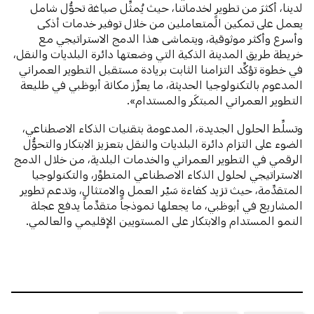
لدينا، أكثرَ من تطويرٍ لخدماتنا، حيث يُمثِّل صياغة تحوُّل شامل
يعمل على تمكين المتعاملين من خلال توفير خدمات أذكى
وأسرع وأكثر موثوقية، ويتماشى هذا الدمج الاستراتيجي مع
خريطة طريق المدينة الذكية التي وضعتها دائرة البلديات والنقل،
في خطوة تؤكِّد التزامنا الثابت بريادة مستقبل التطوير العمراني
المدعوم بالتكنولوجيا الحديثة، ما يعزِّز مكانة أبوظبي في طليعة
التطوير العمراني المبتكَر والمستدام».
وتسلِّط الحلول الجديدة، المدعومة بتقنيات الذكاء الاصطناعي،
الضوء على التزام دائرة البلديات والنقل بتعزيز الابتكار والتحوُّل
الرقمي في التطوير العمراني والخدمات البلدية، من خلال الدمج
الاستراتيجي لحلول الذكاء الاصطناعي المتطوِّر، والتكنولوجيا
المتقدِّمة، حيث تزيد كفاءة سَيْر العمل والامتثال، وتدعم تطوير
المشاريع في أبوظبي، ما يجعلها نموذجاً متقدِّماً يدفع عجلة
النمو المستدام والابتكار على المستويين الإقليمي والعالمي.