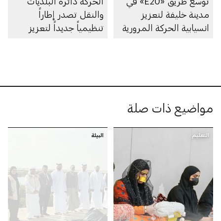
توسع طريق «E20» في
الحركة دائرة البلديات
مدينة خليفة لتعزيز
والنقل تصدر إطاراً
انسيابية الحركة المرورية
تنظيمياً جديداً لتعزيز
الابتكار في مجال الملاحة
البحرية الذاتية في
أبوظبي
مواضيع ذات صلة
التعليم
البيئة