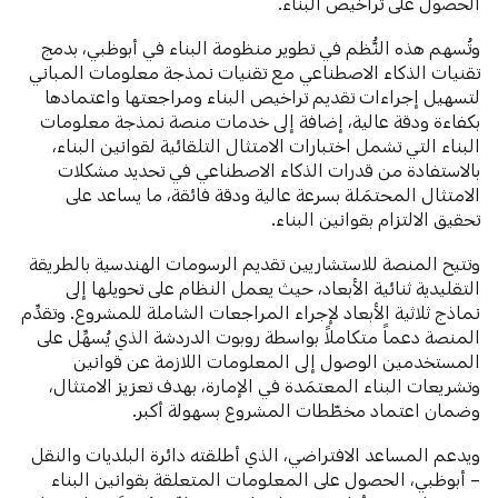
الحصول على تراخيص البناء.
وتُسهم هذه النُّظم في تطوير منظومة البناء في أبوظبي، بدمج
تقنيات الذكاء الاصطناعي مع تقنيات نمذجة معلومات المباني
لتسهيل إجراءات تقديم تراخيص البناء ومراجعتها واعتمادها
بكفاءة ودقة عالية، إضافة إلى خدمات منصة نمذجة معلومات
البناء التي تشمل اختبارات الامتثال التلقائية لقوانين البناء،
بالاستفادة من قدرات الذكاء الاصطناعي في تحديد مشكلات
الامتثال المحتمَلة بسرعة عالية ودقة فائقة، ما يساعد على
تحقيق الالتزام بقوانين البناء.
وتتيح المنصة للاستشاريين تقديم الرسومات الهندسية بالطريقة
التقليدية ثنائية الأبعاد، حيث يعمل النظام على تحويلها إلى
نماذج ثلاثية الأبعاد لإجراء المراجعات الشاملة للمشروع. وتقدِّم
المنصة دعماً متكاملاً بواسطة روبوت الدردشة الذي يُسهِّل على
المستخدمين الوصول إلى المعلومات اللازمة عن قوانين
وتشريعات البناء المعتمَدة في الإمارة، بهدف تعزيز الامتثال،
وضمان اعتماد مخطّطات المشروع بسهولة أكبر.
ويدعم المساعد الافتراضي، الذي أطلقته دائرة البلديات والنقل
– أبوظبي، الحصول على المعلومات المتعلقة بقوانين البناء