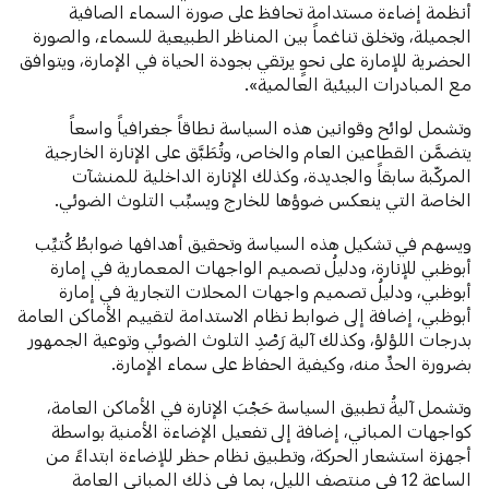
أنظمة إضاءة مستدامة تحافظ على صورة السماء الصافية
الجميلة، وتخلق تناغماً بين المناظر الطبيعية للسماء، والصورة
الحضرية للإمارة على نحوٍ يرتقي بجودة الحياة في الإمارة، ويتوافق
مع المبادرات البيئية العالمية».
وتشمل لوائح وقوانين هذه السياسة نطاقاً جغرافياً واسعاً
يتضمَّن القطاعين العام والخاص، وتُطَبَّق على الإنارة الخارجية
المركّبة سابقاً والجديدة، وكذلك الإنارة الداخلية للمنشآت
الخاصة التي ينعكس ضوؤها للخارج ويسبِّب التلوث الضوئي.
ويسهم في تشكيل هذه السياسة وتحقيق أهدافها ضوابطُ كُتيِّب
أبوظبي للإنارة، ودليلُ تصميم الواجهات المعمارية في إمارة
أبوظبي، ودليلُ تصميم واجهات المحلات التجارية في إمارة
أبوظبي، إضافة إلى ضوابط نظام الاستدامة لتقييم الأماكن العامة
بدرجات اللؤلؤ، وكذلك آلية رَصْدِ التلوث الضوئي وتوعية الجمهور
بضرورة الحدِّ منه، وكيفية الحفاظ على سماء الإمارة.
وتشمل آليةُ تطبيق السياسة حَجْبَ الإنارة في الأماكن العامة،
كواجهات المباني، إضافة إلى تفعيل الإضاءة الأمنية بواسطة
أجهزة استشعار الحركة، وتطبيق نظام حظر للإضاءة ابتداءً من
الساعة 12 في منتصف الليل، بما في ذلك المباني العامة