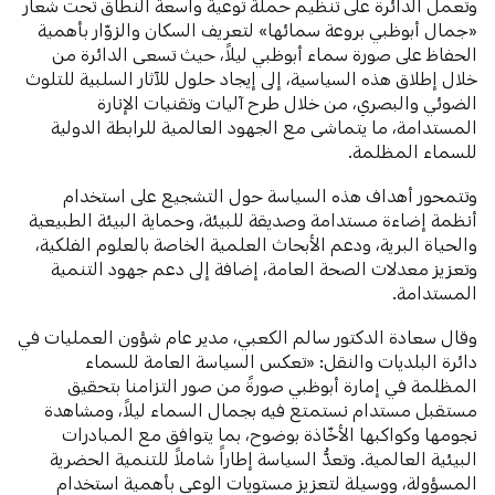
وتعمل الدائرة على تنظيم حملة توعية واسعة النطاق تحت شعار
«جمال أبوظبي بروعة سمائها» لتعريف السكان والزوّار بأهمية
الحفاظ على صورة سماء أبوظبي ليلاً، حيث تسعى الدائرة من
خلال إطلاق هذه السياسية، إلى إيجاد حلول للآثار السلبية للتلوث
الضوئي والبصري، من خلال طرح آليات وتقنيات الإنارة
المستدامة، ما يتماشى مع الجهود العالمية للرابطة الدولية
للسماء المظلمة.
وتتمحور أهداف هذه السياسة حول التشجيع على استخدام
أنظمة إضاءة مستدامة وصديقة للبيئة، وحماية البيئة الطبيعية
والحياة البرية، ودعم الأبحاث العلمية الخاصة بالعلوم الفلكية،
وتعزيز معدلات الصحة العامة، إضافة إلى دعم جهود التنمية
المستدامة.
وقال سعادة الدكتور سالم الكعبي، مدير عام شؤون العمليات في
دائرة البلديات والنقل: «تعكس السياسة العامة للسماء
المظلمة في إمارة أبوظبي صورةً من صور التزامنا بتحقيق
مستقبل مستدام نستمتع فيه بجمال السماء ليلاً، ومشاهدة
نجومها وكواكبها الأخّاذة بوضوح، بما يتوافق مع المبادرات
البيئية العالمية. وتعدُّ السياسة إطاراً شاملاً للتنمية الحضرية
المسؤولة، ووسيلة لتعزيز مستويات الوعي بأهمية استخدام