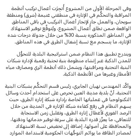
وفي المرحلة الأولى من المشروع أُنجِزَت أعمال تركيب أنظمة
المراقبة والتحكُّم في الإنارة في منطقتي غنيمة (شرق) ومنطقة
سويحان، والعمل جارٍ لإنجاز أعمال التركيب في باقي المناطق
الواقعة ضمن نطاق أعمال المشروع، ويُتوقَّع توفير الاستهلاك
في المناطق المذكورة بنسبة 30% من خلال جدولة درجات شدة
الإنارة، ما ينسجم مع نسبة إشغال الطرق في هذه المناطق.
ويندرج تطبيق هذا النظام ضمن استراتيجية البلدية للتحوُّل
للمدن الذكية عبر إنشاء منظومة بنية تحتية رقمية لإدارة شبكات
البنية التحتية ومراقبتها، ويشمل ذلك أنظمة الري ومصارف مياه
الأمطار وغيرها من الأنظمة الذكية.
وأكَّد المهندس نهيان الجابري، رئيس قسم التحكُّم بشبكات البنية
التحتية، أنَّ بلدية مدينة العين تحرص على استخدام أحدث وسائل
التكنولوجيا في عملياتها الخاصة بإدارة شبكة إنارة الطرق، حيث
يسهم النظام في رفع كفاءة شبكة الإنارة في المدينة من خلال
الرصد الفوري لأعطال إنارة الطرق، وتقليل زمن الاستجابة
للتعافي، ما يعزِّز قدرة البلدية على سرعة توفير خدماتها ودقتها،
والمحافظة على أصولها، إضافة إلى تخفيض نسبة الاستهلاك
لمصادر الطاقة ما يوائم التوجُّهات الحكومية لاستدامة الموارد