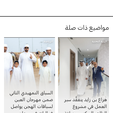
مواضيع ذات صلة
البنية التحتية
الرياضة
السباق التمهيدي الثاني
هزاع بن زايد يتفقَّد سير
ضمن مهرجان العين
العمل في مشروع
لسباقات الهجن يواصل
الظاهر السكني بمنطقة
فعالياته في ميدان