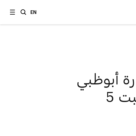
EN
رة أبوظبي
للسكان والزوار من يوم السبت 5