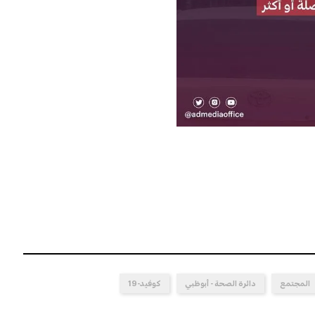
المجتمع
دائرة الصحة - أبوظبي
كوفيد-19