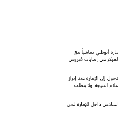
رة أبوظبي تماشياً مع
 المبكر عن إصابات فيروس
ان وزوار إمارة أبوظبي بدءاً من يوم السبت 5 سبتمبر 2020 الدخول إلى الإمارة عند إبراز
يزر DPI وذلك خلال 48 ساعة من استلام النتيجة. ولا يتطلب
 السادس داخل الإمارة لمن