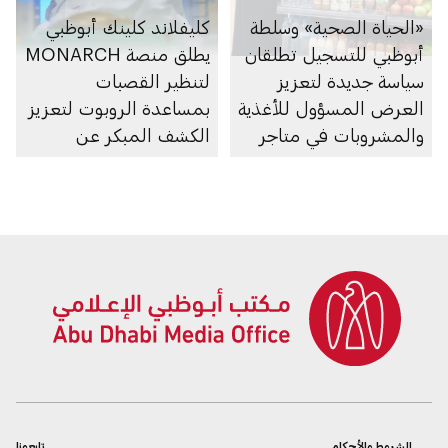
«الحياة الصحية» وسلطة
كليفلاند كلينك أبوظبي
أبوظبي للتسجيل تطلقان
يطلق منصة MONARCH
سياسة جديدة لتعزيز
لتنظير القصبات
العرض المسؤول للأغذية
بمساعدة الروبوت لتعزيز
والمشروبات في متاجر
الكشف المبكر عن
السوبرماركت ومنصاتها
سرطان الرئة
الإلكترونية
الشروط والأحكام
تابعونا