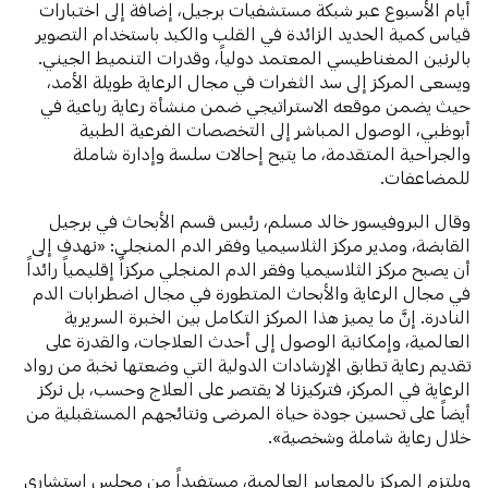
أيام الأسبوع عبر شبكة مستشفيات برجيل، إضافة إلى اختبارات
قياس كمية الحديد الزائدة في القلب والكبد باستخدام التصوير
بالرنين المغناطيسي المعتمد دولياً، وقدرات التنميط الجيني.
ويسعى المركز إلى سد الثغرات في مجال الرعاية طويلة الأمد،
حيث يضمن موقعه الاستراتيجي ضمن منشأة رعاية رباعية في
أبوظبي، الوصول المباشر إلى التخصصات الفرعية الطبية
والجراحية المتقدمة، ما يتيح إحالات سلسة وإدارة شاملة
للمضاعفات.
وقال البروفيسور خالد مسلم، رئيس قسم الأبحاث في برجيل
القابضة، ومدير مركز الثلاسيميا وفقر الدم المنجلي: «نهدف إلى
أن يصبح مركز الثلاسيميا وفقر الدم المنجلي مركزاً إقليمياً رائداً
في مجال الرعاية والأبحاث المتطورة في مجال اضطرابات الدم
النادرة. إنَّ ما يميز هذا المركز التكامل بين الخبرة السريرية
العالمية، وإمكانية الوصول إلى أحدث العلاجات، والقدرة على
تقديم رعاية تطابق الإرشادات الدولية التي وضعتها نخبة من رواد
الرعاية في المركز، فتركيزنا لا يقتصر على العلاج وحسب، بل نركز
أيضاً على تحسين جودة حياة المرضى ونتائجهم المستقبلية من
خلال رعاية شاملة وشخصية».
ويلتزم المركز بالمعايير العالمية، مستفيداً من مجلس استشاري