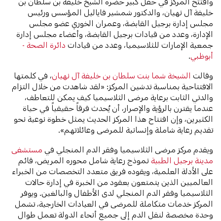
وافتتح المركز في حفل كبير حضره الشيخ خليفة بن سلطان بن
خليفة آل نهيان، والدكتور شمشير فاياليل المؤسس ورئيس
مجلس إدارة برجيل القابضة، وعمران الخوري عضو مجلس
الإدارة، وعدد من قيادات برجيل القابضة، وأعضاء مجلس إدارة
جمعية الإمارات للثلاسيميا، وعدد من قيادات
دائرة الصحة -
أبوظبي
.
وقالت
الشيخة شما بنت سلطان بن خليفة آل نهيان
، في كلمتها
الافتتاحية بمناسبة تدشين المركز: «لقد شاهدت من خلال التزام
والدتي الثابت برعاية مرضى الثلاسيميا كيف يمكن للتعاطف،
عندما يقترن بالرؤية والإصرار، أن يُحدث فرقاً حقيقياً في حياة
الكثيرين، وإن افتتاح هذا المركز الحديث يمثل خطوة نوعية نحو
تقديم رعاية شاملة وإنسانية للمرضى وعائلاتهم».
ويقدم مركز مرضى الثلاسيميا وفقر الدم المنجلي في
مستشفى
مدينة برجيل الطبية
نموذج رعاية شامل محوره المريض، قائم
على الأدلة العلمية، ويقوده فريق متعدد التخصصات من الخبراء
العالميين الذين يتمتعون بعقود من الخبرة في إدارة حالات
الثلاسيميا وفقر الدم المنجلي لدى الأطفال والبالغين. ويوفر
المركز خدمات متكاملة للمرضى في العيادات الخارجية، تشمل
وحدة مخصصة لنقل الدم إلى جميع أنحاء الدولة تعمل طوال