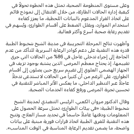
وعلى مستوى المنظومة الصحية، تمثل هذه الخطوة تحولاً في
كيفية إدارة الحالات الطارئة، من خلال الانتقال إلى نموذج قائم
على اتخاذ القرار المدعوم بالبيانات اللحظية، ما يعزز كفاءة
استخدام الموارد، ويقلل الضغط على أقسام الطوارئ، ويُسهم في
تقديم رعاية صحية أسرع وأكثر فعالية.
وأظهرت نتائج المرحلة التجريبية في مدينة الشيخ شخبوط الطبية
قدرة هذه التقنية على دعم كوادر الرعاية السريرية للتأكد من عدم
الحاجة إلى إجراء تدخلي عاجل في 86% من الحالات التي جرى
تقييمها، إذ يحتاج معظم المرضى الذين يشتبه بوجود نزيف في
الجهاز الهضمي العلوي إلى تقييم سريع حين يصلون إلى أقسام
الطوارئ، على الرغم من أن كثيراً من الحالات لا تستدعي تدخلاً
عاجلاً عبر التنظير الداخلي، ما يعكس الأثر المباشر للتقنية في
تحسين تجربة المرضى ورفع كفاءة الخدمات الصحية.
وقال الدكتور مروان الكعبي، الرئيس التنفيذي لمدينة الشيخ
شخبوط الطبية: «في بيئات الطوارئ، تمثل سرعة الحصول على
المعلومات ودقتها عاملاً حاسماً في تحديد مسار العلاج. وتتيح
هذه التقنية للفرق الطبية اتخاذ قرارات فورية مبنية على بيانات
واضحة، ما يضمن تقديم الرعاية المناسبة في الوقت المناسب».