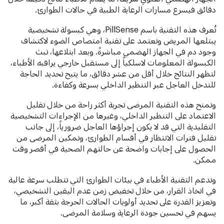
دقائق فيسرع مسارات الرعاية الطبية في حالات الطوارئ.
تُعرف هذه التقنية باسم PillSense، وهي كبسولة تشخيصية
يبتلعها المريض وتعتمد على تقنية امتصاص الضوء لاكتشاف
وجود دم في الجهاز الهضمي مباشرةً. وبعد ابتلاعها، تبث
الكبسولة المعلومات لاسلكياً إلى مستقبل خارجي يراقبه الأطباء،
لتظهر النتائج خلال أقل من عشر دقائق، ما يتيح تحديد الحاجة
للتدخل العاجل عبر التنظير الداخلي بسرعة وكفاءة.
وتمنح هذه التقنية المرضى تجربة أكثر راحة من خلال تقليل
الاعتماد على التنظير الداخلي، وغيرها من الإجراءات التشخيصية
التقليدية التي قد لا يكون إجراؤها العاجل ضرورياً، إلى جانب
تقليل فترات الانتظار في أقسام الطوارئ، وتمكين المرضى من
الحصول على إجابات واضحة عن حالتهم الصحية في أقصر وقت
ممكن.
وتدعم التقنية الأطباء في بيئات الطوارئ التي تتطلب سرعة عالية
في اتخاذ القرار، من خلال تخفيض زمن عدم اليقين التشخيصي،
وتعزيز القدرة على تحديد أولويات الحالات الحرجة بثقة أكبر، ما
يسهم في تحسين جودة الرعاية وسلامة المرضى.