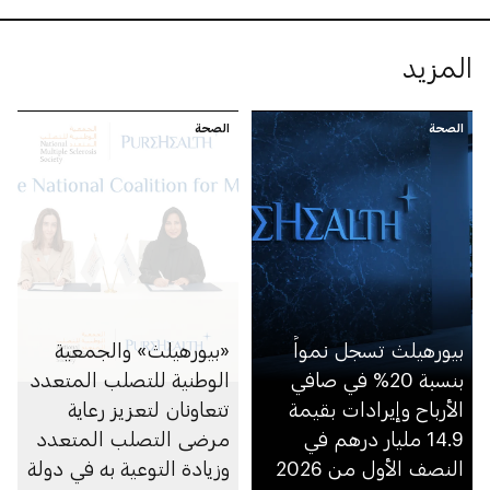
المزيد
الصحة
الصحة
بيورهيلث تسجل نمواً
«بيورهيلث» والجمعية
بنسبة 20% في صافي
الوطنية للتصلب المتعدد
الأرباح وإيرادات بقيمة
تتعاونان لتعزيز رعاية
14.9 مليار درهم في
مرضى التصلب المتعدد
النصف الأول من 2026
وزيادة التوعية به في دولة