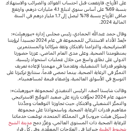
على الأرباح، فارتفعت قبل احتساب الفوائد والضرائب والاستهلاك
بنسبة 69% على أساس سنوي لتبلغ 4.1 مليارات درهم، وارتفع
صافي الأرباح بنسبة 78% ليصل إلى 1.7 مليار درهم في السنة
المالية 2024.
وقال حمد عبدالله الحمادي، رئيس مجلس إدارة «بيورهيلث»:
«يُعدّ الأداء الاستثنائي للمجموعة في عام 2024 تجسيداً لرؤيتنا
الاستراتيجية، والتزامنا بالابتكار، وثقة شركائنا والمستثمرين
بمنظومتنا الصحية. وعلى مدى العام الماضي، عززنا حضورنا
الدولي على نطاق واسع من خلال عمليات استحواذ رئيسية،
وتطوير قدراتنا التشغيلية، وتقدمنا في مهمتنا لإعادة تعريف
التميُّز في الرعاية الصحية. بينما نمضي قدماً، سنتابع تركيزنا على
التوسع في الأسواق العالمية، وإضفاء قيمة لمساهمينا».
وقالت شايستا آصف، الرئيس التنفيذي لمجموعة «بيورهيلث»:
«شهد عام 2024 تحوُّلات بارزة على صعيد التوسُّع الاستراتيجي
والتميُّز التشغيلي والابتكار، حيث تجاوزنا التوقعات وجدَّدنا
مفاهيم قدرات الرعاية الصحية. وباستحواذنا على مجموعة
(سيركل هيلث جروب) في المملكة المتحدة، توسَّعت خدماتنا
للرعاية الصحية ذات المستوى العالمي، وعزَّز دمج
مدينة الشيخ
شخبوط الطبية
خبراتنا في العلاجات المعقَّدة. وفي كلِّ قرار