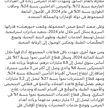
مقارنة بالعام السابق. وشهدت أعداد المرضى زيادة في العيادات
الخارجية بنسبة 72%، والمرضى الداخليين بنسبة 24%، وحالات
الطوارئ بنسبة 31% في عام 2024 في الأصول التابعة
للمجموعة في دولة الإمارات والمملكة المتحدة.
وعلى صعيد النموّ ضمن المجموعة، وسَّعت «بيورهيلث» قدراتها
السريرية بشكل كبير خلال عام 2024، بتنفيذ مبادرات استراتيجية
تشمل توسعة الخدمات الطبية، وتطوير البنية التحتية، وتنويع
التخصُّصات الطبية، وتمكين الوصول إلى الرعاية الصحية.
ومن جهة أخرى، شهدت باقي قطاعات المجموعة أداءً قوياً خلال
السنة المالية 2024. وسجَّل قطاع التأمين نمواً بنسبة 17% على
أساس سنوي ليصل إلى 6.9 مليارات درهم، مدفوعاً بزيادة عدد
المشتركين بنسبة 6% والذي وصل إلى أكثر من 3 ملايين مشترك،
إضافة إلى ارتفاع إجمالي أقساط التأمين المسجّلة بنسبة 24%.
وشهد قطاع المشتريات نمواً بنسبة 27% ليصل إلى 5.2 مليارات
درهم، بفضل توسُّع قاعدة العملاء، والنموّ في قطاعي التشخيص
والأجهزة الطبية، والتوسُّع في أقسام الصيدلة وخدمات علاج
السكري. وسجَّل قطاع الخدمات التشخيصية نمواً بنسبة 1% في
الإيرادات ليصل إلى 1.1 مليار درهم، مدعوماً بزيادة أعداد
المرضى، وتوسّع خدمات المختبرات، وارتفاع الإقبال على