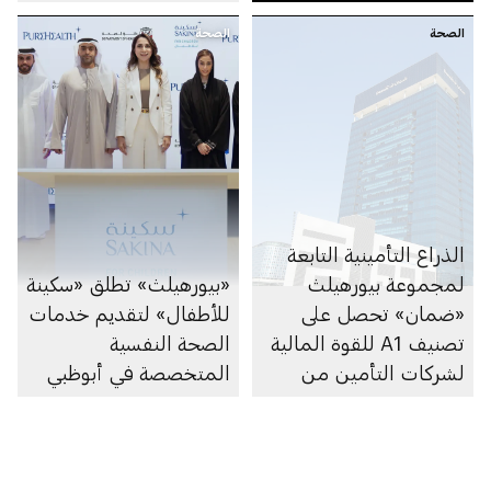
الإمارات
الصحة
الصحة
الذراع التأمينية التابعة
لمجموعة بيورهيلث
«بيورهيلث» تطلق «سكينة
«ضمان» تحصل على
للأطفال» لتقديم خدمات
تصنيف A1 للقوة المالية
الصحة النفسية
لشركات التأمين من
المتخصصة في أبوظبي
وكالة «موديز»