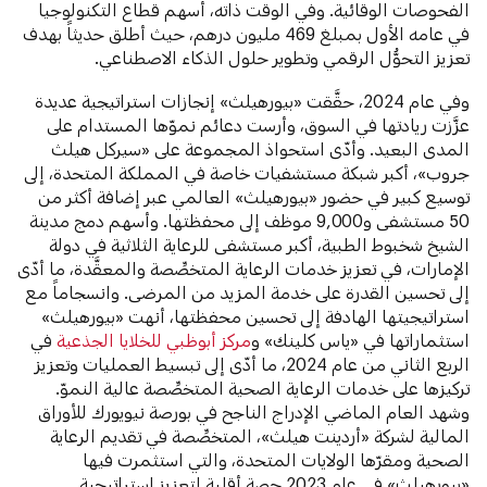
الفحوصات الوقائية. وفي الوقت ذاته، أسهم قطاع التكنولوجيا
في عامه الأول بمبلغ 469 مليون درهم، حيث أطلق حديثاً بهدف
تعزيز التحوُّل الرقمي وتطوير حلول الذكاء الاصطناعي.
وفي عام 2024، حقَّقت «بيورهيلث» إنجازات استراتيجية عديدة
عزَّزت ريادتها في السوق، وأرست دعائم نموّها المستدام على
المدى البعيد. وأدّى استحواذ المجموعة على «سيركل هيلث
جروب»، أكبر شبكة مستشفيات خاصة في المملكة المتحدة، إلى
توسيع كبير في حضور «بيورهيلث» العالمي عبر إضافة أكثر من
50 مستشفى و9,000 موظف إلى محفظتها. وأسهم دمج مدينة
الشيخ شخبوط الطبية، أكبر مستشفى للرعاية الثلاثية في دولة
الإمارات، في تعزيز خدمات الرعاية المتخصِّصة والمعقَّدة، ما أدّى
إلى تحسين القدرة على خدمة المزيد من المرضى. وانسجاماً مع
استراتيجيتها الهادفة إلى تحسين محفظتها، أنهت «بيورهيلث»
استثماراتها في «ياس كلينك» و
مركز أبوظبي للخلايا الجذعية
في
الربع الثاني من عام 2024، ما أدّى إلى تبسيط العمليات وتعزيز
تركيزها على خدمات الرعاية الصحية المتخصِّصة عالية النموّ.
وشهد العام الماضي الإدراج الناجح في بورصة نيويورك للأوراق
المالية لشركة «أردينت هيلث»، المتخصِّصة في تقديم الرعاية
الصحية ومقرّها الولايات المتحدة، والتي استثمرت فيها
«بيورهيلث» في عام 2023 حصة أقلية لتعزيز استراتيجية