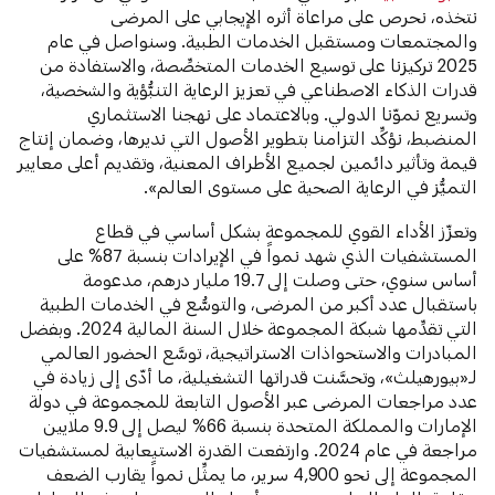
نتخذه، نحرص على مراعاة أثره الإيجابي على المرضى
والمجتمعات ومستقبل الخدمات الطبية. وسنواصل في عام
2025 تركيزنا على توسيع الخدمات المتخصِّصة، والاستفادة من
قدرات الذكاء الاصطناعي في تعزيز الرعاية التنبُّؤية والشخصية،
وتسريع نموّنا الدولي. وبالاعتماد على نهجنا الاستثماري
المنضبط، نؤكِّد التزامنا بتطوير الأصول التي نديرها، وضمان إنتاج
قيمة وتأثير دائمين لجميع الأطراف المعنية، وتقديم أعلى معايير
التميُّز في الرعاية الصحية على مستوى العالم».
وتعزّز الأداء القوي للمجموعة بشكل أساسي في قطاع
المستشفيات الذي شهد نمواً في الإيرادات بنسبة 87% على
أساس سنوي، حتى وصلت إلى 19.7 مليار درهم، مدعومة
باستقبال عدد أكبر من المرضى، والتوسُّع في الخدمات الطبية
التي تقدِّمها شبكة المجموعة خلال السنة المالية 2024. وبفضل
المبادرات والاستحواذات الاستراتيجية، توسَّع الحضور العالمي
لـ«بيورهيلث»، وتحسَّنت قدراتها التشغيلية، ما أدّى إلى زيادة في
عدد مراجعات المرضى عبر الأصول التابعة للمجموعة في دولة
الإمارات والمملكة المتحدة بنسبة 66% ليصل إلى 9.9 ملايين
مراجعة في عام 2024. وارتفعت القدرة الاستيعابية لمستشفيات
المجموعة إلى نحو 4,900 سرير، ما يمثِّل نمواً يقارب الضعف