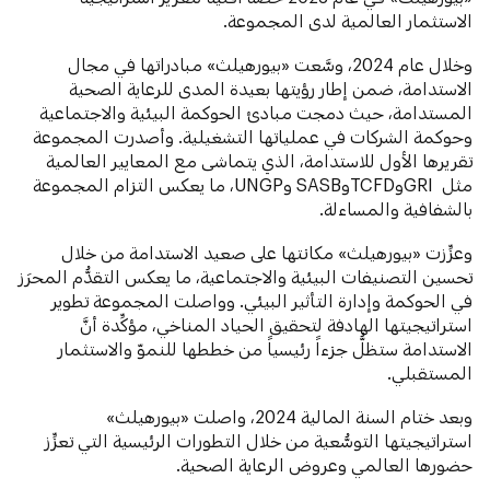
الاستثمار العالمية لدى المجموعة.
وخلال عام 2024، وسَّعت «بيورهيلث» مبادراتها في مجال
الاستدامة، ضمن إطار رؤيتها بعيدة المدى للرعاية الصحية
المستدامة، حيث دمجت مبادئ الحوكمة البيئية والاجتماعية
وحوكمة الشركات في عملياتها التشغيلية. وأصدرت المجموعة
تقريرها الأول للاستدامة، الذي يتماشى مع المعايير العالمية
مثل GRIوTCFDوSASB وUNGP، ما يعكس التزام المجموعة
بالشفافية والمساءلة.
وعزِّزت «بيورهيلث» مكانتها على صعيد الاستدامة من خلال
تحسين التصنيفات البيئية والاجتماعية، ما يعكس التقدُّم المحرَز
في الحوكمة وإدارة التأثير البيئي. وواصلت المجموعة تطوير
استراتيجيتها الهادفة لتحقيق الحياد المناخي، مؤكِّدة أنَّ
الاستدامة ستظلُّ جزءاً رئيسياً من خططها للنموّ والاستثمار
المستقبلي.
وبعد ختام السنة المالية 2024، واصلت «بيورهيلث»
استراتيجيتها التوسُّعية من خلال التطورات الرئيسية التي تعزِّز
حضورها العالمي وعروض الرعاية الصحية.