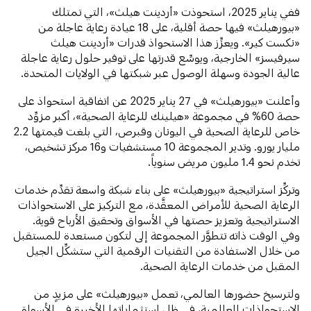
ففي يناير 2025، استحوذت «أردينت هيلث»، التي تمتلك
«بيورهيلث» فيها حصة أقلية، على 18 عيادة رعاية عاجلة من
«نكست كير». ويعزِّز هذا الاستحواذ قدرات «أردينت هيلث
سيرفيسز» الخارجية، ويوسِّع قدرتها على توفير حلول رعاية عاجلة
عالية الجودة وسهلة الوصول عبر شبكتها في الولايات المتحدة.
وأعلنت «بيورهيلث» في 27 يناير 2025 عن اتفاقية استحواذ على
حصة 60% في مجموعة «هيلينك للرعاية الصحية»، أكبر مزوِّد
خاص للرعاية الصحية في اليونان وقبرص، التي بلغت قيمتها 2.2
مليار يورو. وتدير المجموعة 10 مستشفيات و16 مركز تشخيص،
تخدم نحو 1.4 مليون مريض سنوياً.
وتركِّز استراتيجية «بيورهيلث» على بناء شبكة واسعة تقدِّم خدمات
الرعاية الصحية للأمراض المعقَّدة، مع التركيز على الاستحواذات
الاستراتيجية وتعزيز حصتها في الأسواق وتحقيق الأرباح قوية.
وفي الوقت ذاته تتطوَّر المجموعة إلى لتكون مستعدة للمستقبل
من خلال الاستفادة من التقنيات الرقمية التي ستشكِّل الجيل
المقبل من خدمات الرعاية الصحية.
ولترسيخ حضورها العالمي، تعمل «بيورهيلث» على مزيدٍ من
الاستحواذات العالمية، في ظل استثماراتها الأخيرة في الأسواق