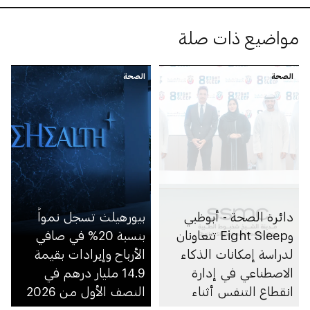
مواضيع ذات صلة
الصحة
الصحة
دائرة الصحة - أبوظبي
بيورهيلث تسجل نمواً
وEight Sleep تتعاونان
بنسبة 20% في صافي
لدراسة إمكانات الذكاء
الأرباح وإيرادات بقيمة
الاصطناعي في إدارة
14.9 مليار درهم في
انقطاع التنفس أثناء
النصف الأول من 2026
النوم