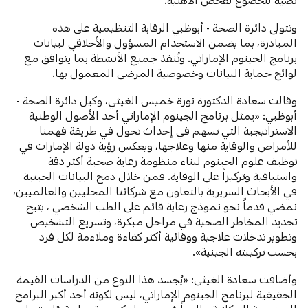
وتتولى دائرة الصحة - أبوظبي الرقابة التنظيمية على هذه
المبادرة، بما يضمن الاستخدام المسؤول والأخلاقي لبيانات
برنامج الجينوم الإماراتي. وتُنفذ جميع الأنشطة بما يتوافق مع
لوائح حماية البيانات وخصوصية المرضى المعمول بها.
وقالت سعادة الدكتورة نورة خميس الغيثي، وكيل دائرة الصحة -
أبوظبي: «يمثل برنامج الجينوم الإماراتي أحد الأصول الوطنية
الاستراتيجية التي تسهم في إحداث تحول في طريقة فهمنا
للأمراض والوقاية منها وعلاجها، ويعكس رؤية دولة الإمارات في
توظيف علوم الجينوم لبناء منظومة رعاية صحية أكثر دقة
واستباقية وتركيزاً على الوقاية. فمن خلال دمج البيانات الجينية
في الأبحاث السريرية بالتعاون مع شركائنا المحليين والعالميين،
نمضي قدماً نحو نموذج رعاية قائم على الطب الشخصي ، يتيح
تحديد المخاطر الصحية في مراحل مبكرة، وتسريع التشخيص
وتطوير تدخلات علاجية ووقائية أكثر كفاءة وملاءمة لكل فرد
بحسب تركيبته الجينية».
وأضافت سعادة الغيثي: «يُجسد هذا النوع من الدراسات القيمة
الحقيقية لبرنامج الجينوم الإماراتي، ليس لكونه أحد أكبر البرامج