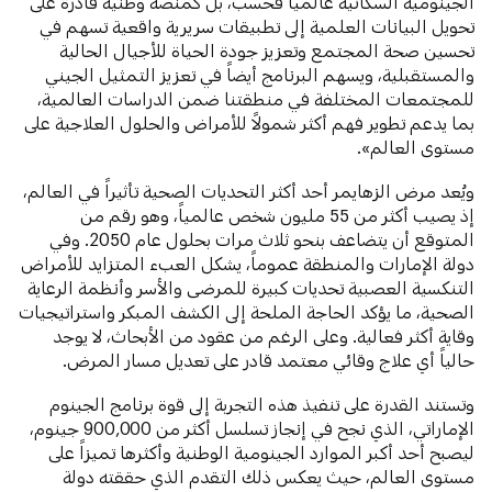
الجينومية السكانية عالمياً فحسب، بل كمنصة وطنية قادرة على
تحويل البيانات العلمية إلى تطبيقات سريرية واقعية تسهم في
تحسين صحة المجتمع وتعزيز جودة الحياة للأجيال الحالية
والمستقبلية، ويسهم البرنامج أيضاً في تعزيز التمثيل الجيني
للمجتمعات المختلفة في منطقتنا ضمن الدراسات العالمية،
بما يدعم تطوير فهم أكثر شمولاً للأمراض والحلول العلاجية على
مستوى العالم».
ويُعد مرض الزهايمر أحد أكثر التحديات الصحية تأثيراً في العالم،
إذ يصيب أكثر من 55 مليون شخص عالمياً، وهو رقم من
المتوقع أن يتضاعف بنحو ثلاث مرات بحلول عام 2050. وفي
دولة الإمارات والمنطقة عموماً، يشكل العبء المتزايد للأمراض
التنكسية العصبية تحديات كبيرة للمرضى والأسر وأنظمة الرعاية
الصحية، ما يؤكد الحاجة الملحة إلى الكشف المبكر واستراتيجيات
وقاية أكثر فعالية. وعلى الرغم من عقود من الأبحاث، لا يوجد
حالياً أي علاج وقائي معتمد قادر على تعديل مسار المرض.
وتستند القدرة على تنفيذ هذه التجربة إلى قوة برنامج الجينوم
الإماراتي، الذي نجح في إنجاز تسلسل أكثر من 900,000 جينوم،
ليصبح أحد أكبر الموارد الجينومية الوطنية وأكثرها تميزاً على
مستوى العالم، حيث يعكس ذلك التقدم الذي حققته دولة