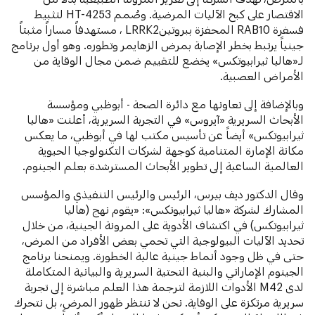
الاقتصار على كبح الآليات المرضية. وصُمم HT-4253 لتثبيط
فسفرة RAB10 المحفزة ببروتينLRRK2 ، مستهدفاً مساراً مثبتاً
جينياً يرتبط بخطر الإصابة بمرض الزهايمر وتطوره. وهو أول برنامج
لـ«هاليا ثيرابيوتكس» يخضع للتقييم ضمن مجال الوقاية من
الأمراض العصبية.
وبالإضافة إلى تعاونها مع دائرة الصحة - أبوظبي ومؤسسة
الأبحاث السريرية «آيروس» في التجربة السريرية، أعلنت «هاليا
ثيرابيوتكس» أيضاً عن تأسيس مكتب لها في أبوظبي، ما يعكس
مكانة الإمارة المتنامية كوجهة لشركات التكنولوجيا الحيوية
العالمية الساعية إلى تطوير الأبحاث المسترشدة بعلم الجينوم.
وقال الدكتور ديف بيرس، الرئيس والرئيس التنفيذي والمؤسس
المشارك لشركة «هاليا ثيرابيوتكس»: «يقوم نهج (هاليا
ثيرابيوتكس) في اكتشاف الأدوية على المرونة الجينية، من خلال
تحديد الآليات البيولوجية التي تحمي بعض الأفراد من المرض،
حتى في ظل وجود أنماط جينية عالية الخطورة. ويمنحنا برنامج
الجينوم الإماراتي والبنية التحتية السريرية والبيانية المتكاملة
لدى M42 الأدوات اللازمة لترجمة هذا العلم مباشرة إلى تجربة
سريرية مرتكزة على الوقاية. نحن لا ننتظر ظهور المرض، بل نتحرك