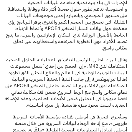
الإمارات في بناء بنية تحتية متقدمة للبيانات الصحية
والجينومية، تدعم تطوير حلول صحية أكثر دقة ووقاية واستباقية
على مستوى المجتمع. وباعتباره إحدى مجموعات البيانات
القليلة التي تجمع بين الحجم الكبير والتنوع، يوفر البرنامج رؤى
معمّقة حول بيانات انتشار المتغير APOE4 وأنماط الارتباط
الخاصة بالأصول الوراثية لدى السكان الإماراتيين والعرب، ما يتيح
تحديد الأفراد ذوي الخطورة المرتفعة واستقطابهم على نطاق
سكاني واسع.
وقال البراء الخاني، الرئيس التنفيذي للعمليات، الحلول الصحية
المتكاملة لدى M42: «إن الجمع بين إحدى أشمل مجموعات
البيانات الجينية الوطنية في العالم والعلاج البحثي الذي تطوره
(هاليا ثيرابيوتكس)، إلى جانب البنية التحتية السريرية والبيانية
المتكاملة لدى M42، يتيح لنا تحديد حاملي المتغير APOE4 على
نطاق سكاني واسع مع الربط السريري ضمن فئة سكانية تعاني
نقصاً منهجياً في التمثيل ضمن الأبحاث العالمية. وهذه الإضافة
الجديدة ليست مجرد ميزة هامشية، بل ميزة أساسية».
وستُجرى التجربة في أبوظبي بقيادة مؤسسة الأبحاث السريرية
«آيروس»، مع إتاحة الربط بالبيانات السريرية من خلال منصة
أبوظبي لتبادل المعلومات الصحية الطولية «ملفّي». وتجمع