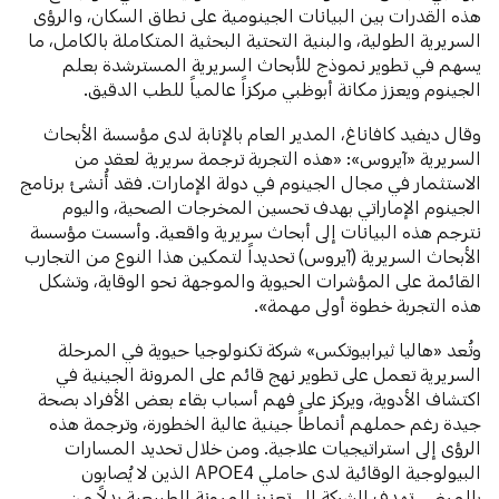
هذه القدرات بين البيانات الجينومية على نطاق السكان، والرؤى
السريرية الطولية، والبنية التحتية البحثية المتكاملة بالكامل، ما
يسهم في تطوير نموذج للأبحاث السريرية المسترشدة بعلم
الجينوم ويعزز مكانة أبوظبي مركزاً عالمياً للطب الدقيق.
وقال ديفيد كافاناغ، المدير العام بالإنابة لدى مؤسسة الأبحاث
السريرية «آيروس»: «هذه التجربة ترجمة سريرية لعقد من
الاستثمار في مجال الجينوم في دولة الإمارات. فقد أُنشئ برنامج
الجينوم الإماراتي بهدف تحسين المخرجات الصحية، واليوم
نترجم هذه البيانات إلى أبحاث سريرية واقعية. وأسست مؤسسة
الأبحاث السريرية (آيروس) تحديداً لتمكين هذا النوع من التجارب
القائمة على المؤشرات الحيوية والموجهة نحو الوقاية، وتشكل
هذه التجربة خطوة أولى مهمة».
وتُعد «هاليا ثيرابيوتكس» شركة تكنولوجيا حيوية في المرحلة
السريرية تعمل على تطوير نهج قائم على المرونة الجينية في
اكتشاف الأدوية، ويركز على فهم أسباب بقاء بعض الأفراد بصحة
جيدة رغم حملهم أنماطاً جينية عالية الخطورة، وترجمة هذه
الرؤى إلى استراتيجيات علاجية. ومن خلال تحديد المسارات
البيولوجية الوقائية لدى حاملي APOE4 الذين لا يُصابون
بالمرض، تهدف الشركة إلى تعزيز المرونة الطبيعية بدلاً من