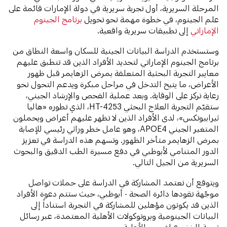
المرحلة السريرية، أول تجربة سريرية في دولة الإمارات قائمة على
علم الجينوم، في خطوة مهمة نحو تحويل
برنامج الجينوم
الإماراتي
إلى تطبيقات سريرية واقعية.
وستستخدم الدراسة البيانات الجينية للسكان واسعة النطاق من
برنامج الجينوم الإماراتي لتحديد الأفراد الذين قد تنطبق عليهم
معايير التجربة البحثية المتعلقة بمرض الزهايمر قبل ظهور
الأعراض، ما يتيح التدخل في مراحل مبكرة ويدعم التحول نحو
رعاية تركز على الوقاية. وبعد عملية الفحص والإرشاد الجيني،
ستقيّم التجربة العلاج البحثي HT-4253، الذي تطوره «هاليا
ثيرابيوتكس»، لدى الأفراد الذين لا تظهر عليهم أعراض ويحملون
المتغير الجيني APOE4، وهو عامل خطر وراثي رئيسي للإصابة
بمرض الزهايمر متأخر الظهور. وتسهم هذه الدراسة في تعزيز
الدور المتنامي لأبوظبي في دفع مسيرة الطب الدقيق والبحوث
السريرية من الجيل التالي.
ويتوقع أن تعتمد المشاركة في الدراسة على حملات تواصل
موجّهة تقودها دائرة الصحة - أبوظبي، حيث ستتم دعوة الأفراد
الذين قد يكونون مؤهلين للمشاركة في التجربة استناداً إلى
البيانات الجينومية وبروتوكولات الأهلية المعتمدة، عبر رسائل
نصية للخضوع لفحص الأهلية.