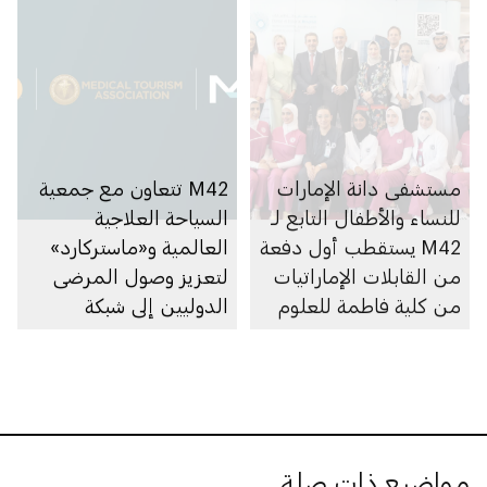
مستشفى دانة الإمارات
M42 تتعاون مع جمعية
للنساء والأطفال التابع لـ
السياحة العلاجية
M42 يستقطب أول دفعة
العالمية و«ماستركارد»
من القابلات الإماراتيات
لتعزيز وصول المرضى
من كلية فاطمة للعلوم
الدوليين إلى شبكة
الصحية
منشآتها للرعاية الصحية
في دولة الإمارات
مواضيع ذات صلة