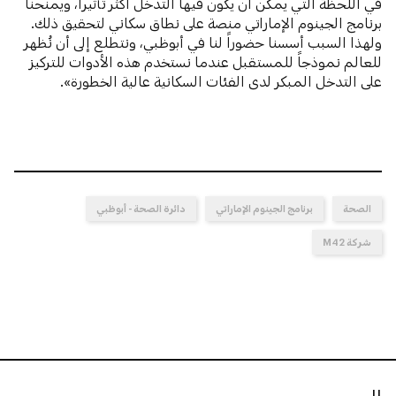
في اللحظة التي يمكن أن يكون فيها التدخل أكثر تأثيراً، ويمنحنا
برنامج الجينوم الإماراتي منصة على نطاق سكاني لتحقيق ذلك.
ولهذا السبب أسسنا حضوراً لنا في أبوظبي، ونتطلع إلى أن نُظهر
للعالم نموذجاً للمستقبل عندما نستخدم هذه الأدوات للتركيز
على التدخل المبكر لدى الفئات السكانية عالية الخطورة».
الصحة
برنامج الجينوم ‏الإماراتي
دائرة الصحة - أبوظبي
شركة M42