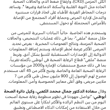
الكلى المزمن (CKD)، وارتفاع ضغط الدم، والحالات الصحية
الحادة مثل النوبة القلبية والسكتة الدماغية وغيرها *. وتساعد
درجات المخاطر الفردية الأطباء على اتخاذ قرارات مستنيرة
والتدخل لإدارة المرض وحماية أفراد المجتمع من الإصابة
بالأمراض المحتملة أو دخول المستشفى.
وتستخدم هذه الخاصية حالياً البيانات السريرية للمرضى من
خلال منصة "ملفي"- بما في ذلك عمليات التشخيص، والحالات
الصحية المزمنة، ونتائج الفحوصات المخبرية - بغرض تحديد
المرضى الأكثر عرضة لخطر الإصابة، وستتم إضافة المعلومات
الدوائية إلى الإصدارات المستقبلية للتنبؤ بشكل أدق. وتربط
منصة "ملفي" قطاع الرعاية الصحية في أبوظبي بأكمله تقريباً،
بما في ذلك جميع مستشفيات الإمارة و2000 من مؤسسات
الرعاية الصحية العامة والخاصة. وتتيح لأكثر من 45 ألف مستخدم
مصرح لهم الوصول إلى 900 مليون سجل طبي لأكثر من 7
ملايين مريض، وفق أعلى معايير الخصوصية وأمن المعلومات.
وقال
سعادة الدكتور جمال محمد الكعبي، وكيل دائرة الصحة
أبوظبي
: "نواصل جهودنا في تطوير منظومة رعاية صحية أصبحت
اليوم من بين النظم الرائدة والأكثر ابتكاراً على مستوى العالم
من خلال الاستفادة من إمكانات الذكاء الاصطناعي وتطبيق