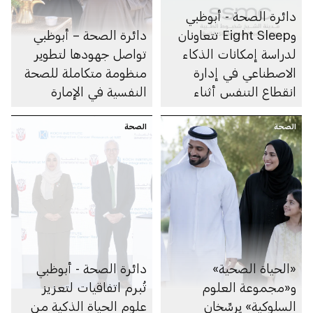
دائرة الصحة - أبوظبي
وEight Sleep تتعاونان
دائرة الصحة – أبوظبي
لدراسة إمكانات الذكاء
تواصل جهودها لتطوير
الاصطناعي في إدارة
منظومة متكاملة للصحة
انقطاع التنفس أثناء
النفسية في الإمارة
النوم
الصحة
الصحة
«الحياة الصحية»
دائرة الصحة - أبوظبي
و«مجموعة العلوم
تُبرم اتفاقيات لتعزيز
السلوكية» يرسِّخان
علوم الحياة الذكية من