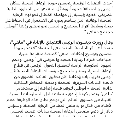
أحدث التقنيات الرقمية لتحسين جودة الرعاية الصحية لسكان
أبوظبي والمنطقة عموماً. ويشكّل ملف عوامل الخطورة الطبية
للمريض خطوة رئيسية إلى مواصلة الانتقال نحو نهج الرعاية
الصحية الوقائية الذي يساهم بدوره في الاستمرار في الحفاظ على
صحة وسلامة أفراد المجتمع والمضي نحو تحقيق رؤيتنا "أبوظبي
مجتمع معافى ".
وقال
روبرت دينسون، الرئيس التنفيذي بالإنابة في "ملفي"،
متحدثاً عن
أثر الخاصية الجديدة في المنصة: "لا ندخر جهداً
لتحسين وتوسيع إمكانات ’ملفي‘ كمنصة متقدمة لتلبية
احتياجات خبراء الرعاية الصحية والمرضى في أبوظبي، ودعم
الجهود الحكومية الرامية لتحقيق التحول الرقمي في قطاع
الرعاية الصحية. وبعد ربط جميع مؤسسات الرعاية الصحية في
أبوظبي تقريباً، بات بإمكاننا الآن تحقيق الفائدة القصوى من
قاعدة البيانات السريرية الضخمة ومنصة المخاطر السكانية
لدائرة الصحة – أبوظبي لتوفير قيمة إضافية إلى مستخدمي
’ملفي‘. ونفخر بكوننا إحدى منصات تبادل المعلومات الصحية
القليلة على مستوى العالم التي توسّع نطاق هذه الوظيفة لدعم
الأطباء من خلال بوابة ملفي لمقدمي الرعاية الصحية. وسيؤدي
ذلك إلى دعم مقدمي الرعاية الصحية ببيانات عملية لتحسين
صحة مرضاهم عبر تلبية احتياجاتهم الصحية بشكل استباقي