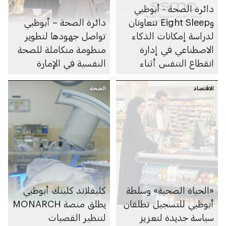
دائرة الصحة - أبوظبي
وEight Sleep تتعاونان
دائرة الصحة – أبوظبي
لدراسة إمكانات الذكاء
تواصل جهودها لتطوير
الاصطناعي في إدارة
منظومة متكاملة للصحة
انقطاع التنفس أثناء
النفسية في الإمارة
النوم
الاقتصاد
الصحة
«الحياة الصحية» وسلطة
كليفلاند كلينك أبوظبي
أبوظبي للتسجيل تطلقان
يطلق منصة MONARCH
سياسة جديدة لتعزيز
لتنظير القصبات