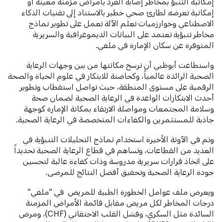
إمكانية التنبؤ بمخاطر إصابة الفرد بأمراض مزمنة معينة أو
إمكانية تعرضه لطارئ صحي خطير بالاستناد إلى تقنيات الذكاء
الاصطناعي وخوارزميات تعلم الآلة تعمل على تطوير نماذج
مخاطر تنبؤية تعتمد على البيانات الديموغرافية والسريرية
المتوفرة عن سكان الإمارة في ملفي.
واستطاعت أبوظبي أن ترسخ مكانتها من بين وجهات الرعاية
الصحية الرائدة عالمياً، وكحاضنة للابتكار في علوم الحياة والصحة
الرقمية على مستوى المنطقة، حيث تواصل استقطاب وتطوير
أحدث الابتكارات الواعدة في الرعاية الصحية لضمان صحة
وسلامة المجتمعات ومواصلة الارتقاء بمكانة الإمارة كوجهة
جاذبة للمستثمرين والكفاءات المتخصصة في الرعاية الصحية.
وتم في الآونة الأخيرة استخدام نماذج التحليلات التنبؤية في
العديد من القطاعات، وتساهم في قطاع الرعاية الصحية تحديداً
على اتخاذ قرارات سريرية مدروسة وذات كفاءة عالية لتحسين
جودة الرعاية الصحية وتحقيق أفضل النتائج للمرضى.
ويعرض ملف عوامل الخطورة الطبية للمريض في "ملفي"
درجات المخاطر لكل مريض مقابل قائمة الأمراض المزمنة
السائدة مثل السكري، وفشل القلب الاحتقاني (CHF)، ومرض