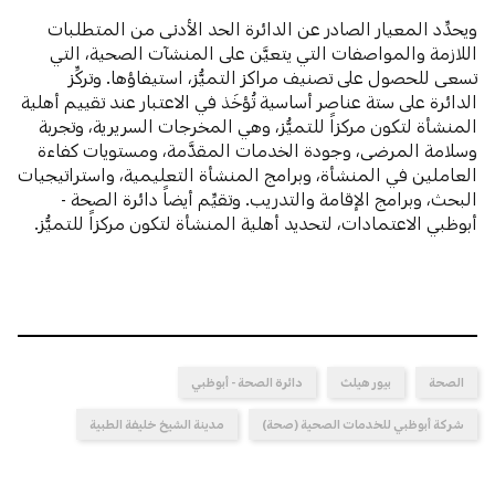
ويحدِّد المعيار الصادر عن الدائرة الحد الأدنى من المتطلبات
اللازمة والمواصفات التي يتعيَّن على المنشآت الصحية، التي
تسعى للحصول على تصنيف مراكز التميُّز، استيفاؤها. وتركِّز
الدائرة على ستة عناصر أساسية تُؤخَذ في الاعتبار عند تقييم أهلية
المنشأة لتكون مركزاً للتميُّز، وهي المخرجات السريرية، وتجربة
وسلامة المرضى، وجودة الخدمات المقدَّمة، ومستويات كفاءة
العاملين في المنشأة، وبرامج المنشأة التعليمية، واستراتيجيات
البحث، وبرامج الإقامة والتدريب. وتقيِّم أيضاً دائرة الصحة -
أبوظبي الاعتمادات، لتحديد أهلية المنشأة لتكون مركزاً للتميُّز.
الصحة
بيور هيلث
دائرة الصحة - أبوظبي
شركة أبوظبي للخدمات الصحية (صحة)
مدينة الشيخ خليفة الطبية