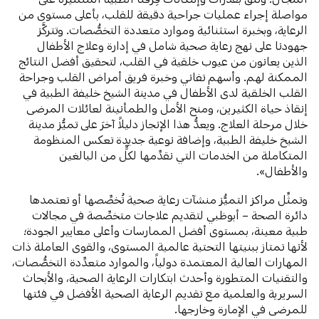
مواصلة إجراء عمليات جراحية دقيقة للقلب، بأعلى مستوى من
الرعاية، وبخبرة استثنائية وموارد متعددة التخصُّصات. وتتركَّز
جهودنا على نهج رعاية صحية شامل في إدارة وعلاج الأطفال
الذين يعانون من عيوب خلقية في القلب، لتحقيق أفضل النتائج
الممكنة لهم. وأسهم تفاني وخبرة فريق أمراض القلب وجراحة
القلب الخلقية لدى الأطفال في مدينة الشيخ خليفة الطبية في
إنقاذ حياة الكثيرين، ومنح الأمل والطمأنينة لعائلات المرضى
خلال مرحلة العلاج. ويعدُّ هذا الإنجاز دليلاً آخرَ على تميُّز مدينة
الشيخ خليفة الطبية، وإضافة نوعية جديدة تعكس المنظومة
المتكاملة من الخدمات التي نقدِّمها لكلٍّ من البالغين
والأطفال».
وتمثِّل مراكز التميُّز منشآت رعاية صحية تُخصِّصها أو تعتمدها
دائرة الصحة – أبوظبي لتقديم علاجات متخصِّصة في مجالات
طبية معينة، بمستوى أفضل الممارسات وأعلى معايير الجودة؛
لأنها تمتاز ببنيتها التحتية عالمية المستوى، والقوى العاملة ذات
المهارات العالية المعتمدة دولياً، والموارد متعدِّدة التخصُّصات،
والتقنيات المتطورة وأحدث ابتكارات الرعاية الصحية، والأبحاث
السريرية والعلمية مع تقديم الرعاية الصحية الأفضل في فئتها
للمرضى في الإمارة وخارجها.