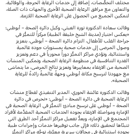
مختلف التخصُّصات، إضافة إلى خدمات الرعاية الحرجة، والوقائية،
والتعاون مع مرافق الرعاية الصحية الأخرى والجهات ذات الصلة،
لتمكين الجميع من الحصول على الرعاية الصحية اللازمة.
وقالت
سعادة الدكتورة نورة الغيثي، وكيل دائرة الصحة – أبوظبي:
«يعكس اختيار (مدينة الشيخ خليفة الطبية) مركزاً للتميُّز في
جراحة القلب للأطفال، التزام دائرة الصحة – أبوظبي، بتعزيز
وصول المرضى إلى خدمات صحية بمستويات جودة عالمية
واستثنائية. وتؤدي مراكز التميُّز دوراً محورياً في دعم وتعزيز
القدرة التنافسية في منظومة الرعاية الصحية، وتمكين المنشآت
الصحية من الارتقاء بمعاييرها وتعزيز نتائج المرضى، ما يتماشى
مع جهودنا لترسيخ مكانة أبوظبي وجهةً عالميةً رائدةً للرعاية
الصحية».
وقالت الدكتورة عائشة الخوري، المدير التنفيذي لقطاع منشآت
الرعاية الصحية في دائرة الصحة – أبوظبي: «نحرص في دائرة
الصحة – أبوظبي على ترسيخ مبادئ التميُّز في الرعاية الصحية في
الإمارة ومواصلة الارتقاء بجودة الخدمات الصحية المقدَّمة لأفراد
المجتمع في الإمارة، ويعدُّ تفعيل مراكز التميُّز أحد الطرق التي
نتبنّاها لتحقيق ذلك؛ فإلى جانب توفيرها خدمات وإجراءات طبية
بجودة استثنائية في مجالات سريرية معيَّنة، توجِّه مراكز التميُّز