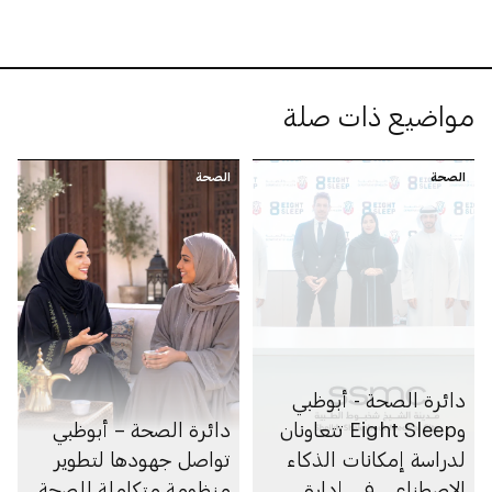
مواضيع ذات صلة
الصحة
الصحة
دائرة الصحة - أبوظبي
وEight Sleep تتعاونان
دائرة الصحة – أبوظبي
لدراسة إمكانات الذكاء
تواصل جهودها لتطوير
الاصطناعي في إدارة
منظومة متكاملة للصحة