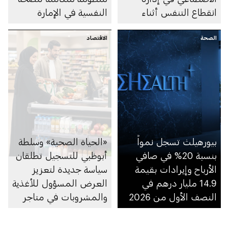
انقطاع التنفس أثناء
النفسية في الإمارة
النوم
الصحة
الاقتصاد
بيورهيلث تسجل نمواً
«الحياة الصحية» وسلطة
بنسبة 20% في صافي
أبوظبي للتسجيل تطلقان
الأرباح وإيرادات بقيمة
سياسة جديدة لتعزيز
14.9 مليار درهم في
العرض المسؤول للأغذية
النصف الأول من 2026
والمشروبات في متاجر
السوبرماركت ومنصاتها
الإلكترونية