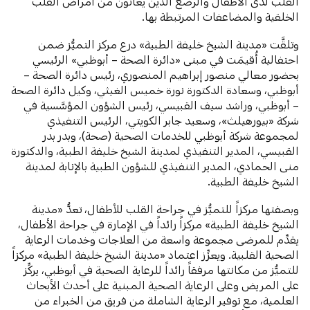
القلب لدى الأطفال والرضَّع الذين يعانون من أمراض القلب
الخلقية والمضاعفات المرتبطة بها.
وتلقَّت «مدينة الشيخ خليفة الطبية» درع مركز التميُّز ضمن
احتفالية أُقيمَت في مبنى «دائرة الصحة – أبوظبي» الرئيسي
بحضور معالي منصور إبراهيم المنصوري، رئيس دائرة الصحة –
أبوظبي، وسعادة الدكتورة نورة خميس الغيثي، وكيل دائرة الصحة
– أبوظبي، وراشد سيف القبيسي، رئيس الشؤون المؤسَّسية في
شركة «بيورهيلث»، وسعيد جابر الكويتي، الرئيس التنفيذي
لمجموعة شركة أبوظبي للخدمات الصحية (صحة)، وبدر بدر
القبيسي، المدير التنفيذي لمدينة الشيخ خليفة الطبية، والدكتورة
منى الحمادي، المدير التنفيذي للشؤون الطبية بالإنابة لمدينة
الشيخ خليفة الطبية.
وبصفتها مركزاً للتميُّز في جراحة القلب للأطفال، تعدُّ «مدينة
الشيخ خليفة الطبية» مركزاً رائداً في الإمارة في جراحة الأطفال،
يقدِّم للمرضى مجموعة واسعة من العلاجات وخدمات الرعاية
الصحية القلبية. ويعزِّز اعتماد «مدينة الشيخ خليفة الطبية» مركزاً
للتميُّز من مكانتها مرفقاً رائداً للرعاية الصحية في أبوظبي، يركِّز
على المريض وعلى الرعاية الصحية المبنية على أحدث الأبحاث
العلمية، مع توفير الرعاية الشاملة من فريق من الخبراء من