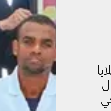
يا
ل
ي