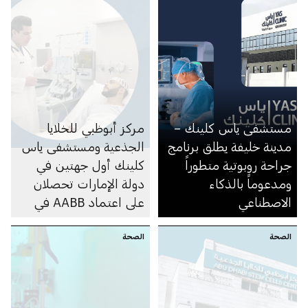
مستشفى ياس كلينك –
مركز أبوظبي للخلايا
مدينة خليفة يطلق برنامج
الجذعية ومستشفى ياس
جراحة روبوتية متطوراً
كلينك أول جهتين في
ومدعوماً بالذكاء
دولة الإمارات تحصلان
الاصطناعي
على اعتماد AABB في
مجال جمع الخلايا
الصحة
الصحة
الجذعية المكوّنة للدم