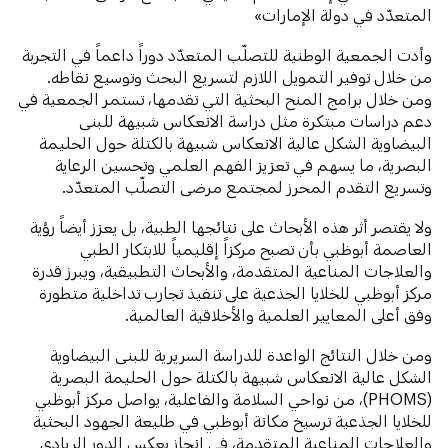
المتعدّد في دولة الإمارات»
وأدت الجمعية الوطنية للتصلّب المتعدّد دوراً داعماً في التجربة
من خلال توفير التمويل اللازم لتسريع البحث وتوسيع نقاطه.
ومن خلال برامج المنح البحثية التي تقدمها، تستمر الجمعية في
دعم دراسات مبتكرة مثل دراسة الانعكاس شبيهة للبنى
البيضاوية الشكل عالية الانعكاس شبيهة بالكتلة حول الحليمة
البصرية، ما يسهم في تعزيز الفهم العلمي وتحسين الرعاية
وتسريع التقدم المحرز لمجتمع مرضى التصلّب المتعدّد.
ولا يقتصر أثر هذه الأبحاث على نتائجها الطبية، بل يعزز أيضاً رؤية
العاصمة أبوظبي بأن تصبح مركزاً إقليمياً للابتكار الطبي
والعلاجات المناعية المتقدمة، والأبحاث التطبيقية، ويبرز قدرة
مركز أبوظبي للخلايا الجذعية على تنفيذ تجارب تداخلية متطورة
وفق أعلى المعايير العلمية والأخلاقية العالمية.
ومن خلال النتائج الواعدة للدراسة السريرية للبنى البيضاوية
الشكل عالية الانعكاس شبيهة بالكتلة حول الحليمة البصرية
(PHOMS)، من نواحي السلامة والفاعلية، يواصل مركز أبوظبي
للخلايا الجذعية ترسيخ مكانة أبوظبي في طليعة الجهود البحثية
والعلاجات المناعية المتقدمة، في إنجاز يعكس الدور الريادي