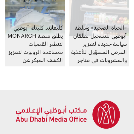
«الحياة الصحية» وسلطة
كليفلاند كلينك أبوظبي
أبوظبي للتسجيل تطلقان
يطلق منصة MONARCH
سياسة جديدة لتعزيز
لتنظير القصبات
العرض المسؤول للأغذية
بمساعدة الروبوت لتعزيز
والمشروبات في متاجر
الكشف المبكر عن
السوبرماركت ومنصاتها
سرطان الرئة
الإلكترونية