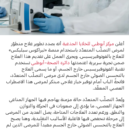
أعلن
مركز أبوظبي للخلايا الجذعية
أنه بصدد تطوير علاج متطوّر
لمرض التصلّب المتعدّد باستخدام منصة «ثيراكوس سيليكس»
للعلاج بالفوتوفيريسيس. ويجرى العمل على تقديم هذا العلاج
ضمن تجربة سريرية اعتمدتها
دائرة الصحة–أبوظبي
تستخدم
تقنية الفوتوفيريسيس خارج الجسم، أو ما يسمى العلاج
بالتحسس الضوئي خارج الجسم لدى مرضى التصلّب المتعدّد،
فاتحةً الباب أمام توفير خيار علاجي مبتكر لمرضى هذا الاضطراب
العصبي المعقّد.
ويُعدّ التصلّب المتعدّد حالة مزمنة يهاجم فيها الجهاز المناعي
الجهاز العصبي، ما يؤدي إلى صعوبات في الحركة والتوازن
والنطق. ورغم تعدد العلاجات المتاحة، يصل العديد من المرضى
إلى مرحلة تنخفض فيها فاعلية الأساليب التقليدية، وهنا يصبح
العلاج بالتحسس الضوئي خارج الجسم مفيداً للمرضى الذين لم