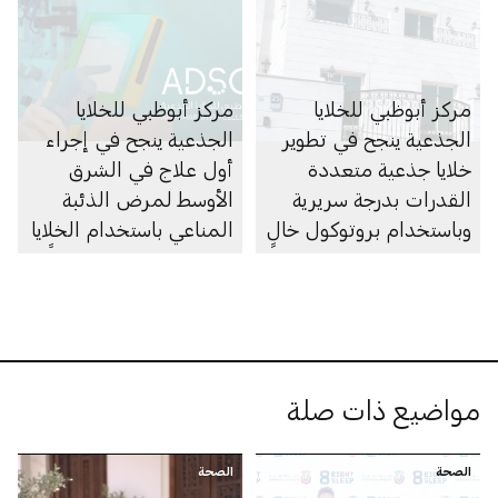
مركز أبوظبي للخلايا
مركز أبوظبي للخلايا
الجذعية ينجح في تطوير
الجذعية ينجح في إجراء
خلايا جذعية متعددة
أول علاج في الشرق
القدرات بدرجة سريرية
الأوسط لمرض الذئبة
وباستخدام بروتوكول خالٍ
المناعي باستخدام الخلايا
من الفيروسات لأول مرة
المناعية المعدَّلة وراثياً
في منطقة الشرق الأوسط
مواضيع ذات صلة
الصحة
الصحة