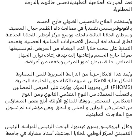
تعد الخيارات العلاجية التقليدية تحسن حالتهم بالدرجة
المطلوبة.
ويُستخدم العلاج بالتحسس الضوئي خارج الجسم
بالفوتوفيريسيس تقليدياً في معالجة داء الطُعم حيال المضيف
وسرطان الخلايا التائية بالجلد، ووسع مركز أبوظبي للخلايا الجذعية
نطاق استخدامه ليشمل الاضطرابات المناعية العصبية. وتعتمد
التقنية على سحب خلايا الدم البيضاء من المريض، ثم تنشيطها
ضوئياً خارج الجسم وإعادتها إليه بهدف إعادة توازن الجهاز
المناعي، ما قد يبطئ تطور المرض ويخفف من أعراضه.
ويُعد هذا الابتكار جزءاً من الدراسة السريرية للبنى البيضاوية
الشكل عالية الانعكاس شبيهة بالكتلة حول الحليمة البصرية
(PHOMS) التي يجريها المركز، وركزت على المرضى المصابين
بالتصلّب المتعدّد من النوع التقدّمي الثانوي ومن النوع
الانتكاسي المتحسّن. ووفقاً للنتائج الأوليّة، أبلغ بعض المشاركين
عن تحسّن في التوازن والمشي والنطق، وهي مؤشرات لم تسجل
مع العلاجات التقليدية.
وقال البروفيسور يندري فينتورا، الباحث الرئيسي للدراسة، الرئيس
التنفيذي لمركز أبوظبي للخلايا الجذعية، أستاذ مشارك في جامعة