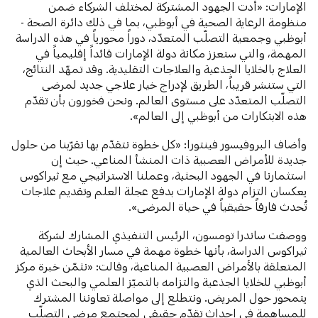
الإمارات: «أدت الجهود المشتركة لمختلف الشركاء ضمن
منظومة الرعاية الصحية في أبوظبي، بما في ذلك دائرة الصحة -
أبوظبي وجمعية التصلّب المتعدّد، دوراً محورياً في هذه الدراسة
المهمة، والتي ستعزز مكانة دولة الإمارات قائداً إقليمياً في
العلاج بالخلايا الجذعية والعلاجات التقليدية. وقد تمهّد النتائج،
التي ستنشر قريباً، الطريق لإدراج خيار علاجي جديد لمرضى
التصلّب المتعدّد على مستوى العالم. ونحن فخورون بأن تقدّم
هذه الابتكارات من أبوظبي إلى العالم».
وأضاف البروفيسور فينتورا: «كل خطوة نتقدّم بها تقرّبنا من حلول
جديدة للأمراض العصبية ذات المنشأ المناعي. حيث إن
استثمارنا
في الجهود البحثية، وعملنا الاستراتيجي مع ثيراكوس
يعكسان التزام دولة الإمارات بدفع عجلة العلم وتقديم علاجات
تُحدث فارقاً حقيقياً في حياة المرضى».
ووصفت ساندرا تومسون، الرئيس التنفيذي المشارك لشركة
ثيراكوس الدراسة، بأنها خطوة مهمة في مسار الأبحاث العالمية
المتعلقة بالأمراض العصبية المناعية، وقالت: «نثمّن خبرة مركز
أبوظبي للخلايا الجذعية والتزامه بالتميّز العلمي والبحث الذي
يتمحور حول المريض. ونتطلع إلى مواصلة تعاوننا المشترك
للمساهمة في إحداث تقدّم حقيقي لمجتمع مرضى التصلّب