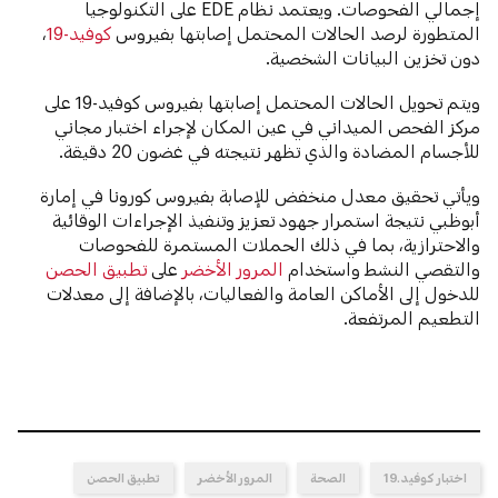
إجمالي الفحوصات. ويعتمد نظام EDE على التكنولوجيا
المتطورة لرصد الحالات المحتمل إصابتها بفيروس
كوفيد-19
،
دون تخزين البيانات الشخصية.
ويتم تحويل الحالات المحتمل إصابتها بفيروس كوفيد-19 على
مركز الفحص الميداني في عين المكان لإجراء اختبار مجاني
للأجسام المضادة والذي تظهر نتيجته في غضون 20 دقيقة.
ويأتي تحقيق معدل منخفض للإصابة بفيروس كورونا في إمارة
أبوظبي نتيجة استمرار جهود تعزيز وتنفيذ الإجراءات الوقائية
والاحترازية، بما في ذلك الحملات المستمرة للفحوصات
والتقصي النشط واستخدام
المرور الأخضر
على
تطبيق الحصن
للدخول إلى الأماكن العامة والفعاليات، بالإضافة إلى معدلات
التطعيم المرتفعة.
اختبار كوفيد ـ19
الصحة
المرور الأخضر
تطبيق الحصن