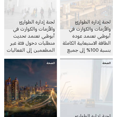
لجنة إدارة الطوارئ
لجنة إدارة الطوارئ
والأزمات والكوارث في
والأزمات والكوارث في
أبوظبي تعتمد عودة
أبوظبي تعتمد تحديث
الطاقة الاستيعابية الكاملة
متطلبات دخول فئة غير
بنسبة 100% إلى جميع
المطعمين إلى الفعاليات
مواقع الأنشطة التجارية
والأماكن السياحية
الصحة
والسياحية والفعاليات
الصحة
والثقافية في الإمارة
وتمديد مدة صلاحية حالة
المرور الأخضر على تطبيق
الحصن لتصبح 30 يوماً
بدلاً من 14 يوم
لجنة إدارة الطوارئ