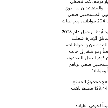
ً ومواطنة، إلى جانب منح أراضٍ ومساكن جاهزة بقيمة 1.51 مليار درهم، كما تتضمّن
ين والمتقاعدين من ذوي
اطنين المستحقين ضمن
وبهذه الحزمة يرتفع مجموع المنافع السكنية المقدمة للمواطنين في إمارة أبوظبي خلال عام 2025
مواطنة في مختلف مناطق الإمارة، شملت
هم للقروض السكنية بكافة أنواعها استفاد منها 7,802 من المواطنين والمواطنات،
 لمنح الأراضي والمساكن الجاهزة استفاد منها 2,438 مواطناً ومواطنة، إلى جانب
ن ذوي الدخل المحدود،
لمستحقين ضمن برنامج
 عن اعتماد صرف حزمة المنافع السكنية الثالثة لعام 2025 يرتفع مجموع المنافع
إلى أكثر من 129,448 منفعة بلغت
ات الدولة بعيد الاتحاد الـ54، وذلك تجسيداً لحرص القيادة