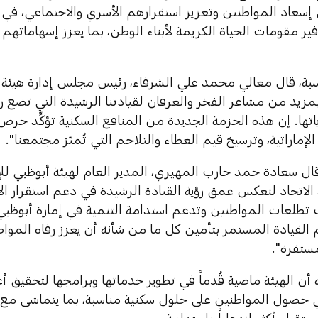
إسعاد المواطنين وتعزيز استقرارهم الأسري والاجتماعي، في إ
ير مقومات الحياة الكريمة لأبناء الوطن، بما يعزز إسهاماتهم 
سبة، قال معالي محمد علي الشرفاء، رئيس مجلس إدارة هيئة 
بمزيد من مشاعر الفخر والعرفان لقيادتنا الرشيدة التي تضع ر
تها. إن هذه الحزمة الجديدة من المنافع السكنية تؤكِّد حرص
الإماراتية، وترسيخ قيم العطاء والتلاحم التي تُميّز مجتمعنا".
قال سعادة حمد حارب المهيري، المدير العام لهيئة أبوظبي لل
الاتحاد لتعكس عمق رؤية القيادة الرشيدة في دعم استقرار الأسر
 تطلعات المواطنين وتدعم استدامة التنمية في إمارة أبوظبي
م القيادة المستمر بتأمين كل ما من شأنه أن يعزز رفاه المو
مستقرة".
ه أن الهيئة ماضية قُدماً في تطوير خدماتها وبرامجها لتحقيق 
 حصول المواطنين على حلول سكنية مناسبة، بما يتماشى مع تو