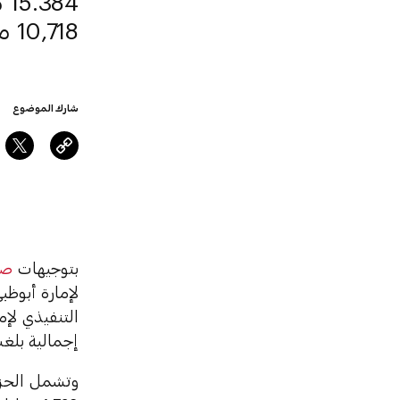
10,718 مواطناً ومواطنة.
شارك الموضوع
بتوجيهات
صا
لإمارة أبوظب
إجمالية بلغت 4 مليارات درهم، يستفيد منها 3,310 مواطنين ومواطنات في مختلف 