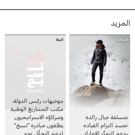
المزيد
الرياضة
البيئة
بتوجيهات رئيس الدولة،
مكتب المشاريع الوطنية
متسلقة جبال رائدة
وشركاؤه الاستراتيجيون
تجسد التزام القيادة
يطلقون مبادرة "نسيج"
بدعم التميُّز الإماراتي
لدعم التحوُّل نحو