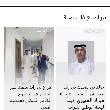
مواضيع ذات صلة
الشؤون الحكومية
البنية التحتية
خالد بن محمد بن زايد
هزاع بن زايد يتفقَّد سير
يصدر قراراً بتعيين عبدالله
العمل في مشروع
مبارك المهيري رئيساً
الظاهر السكني بمنطقة
لهيئة أبوظبي للتراث
العين