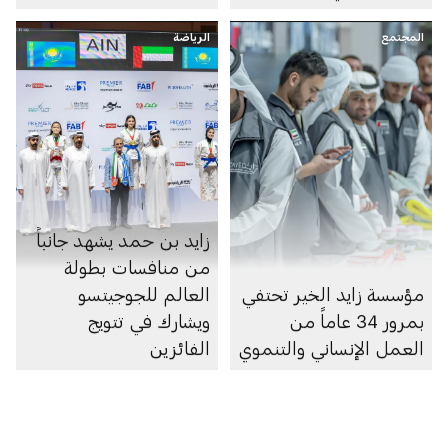
المجتمع
الرياضة
زايد بن حمد يشهد جانباً
من منافسات بطولة
مؤسسة زايد الخير تحتفي
العالم للجوجيتسو
بمرور 34 عاماً من
ويشارك في تتويج
العمل الإنساني والتنموي
الفائزين