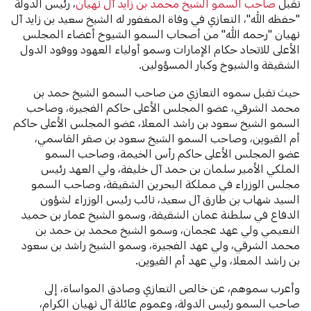
تقبل
صاحب السمو الشيخ محمد بن زايد آل نهيان
، رئيس الدولة
"حفظه الله"، التعازي في وفاة المغفور له الشيخ سعيد بن زايد آل
نهيان "رحمه الله" من أصحاب السمو الشيوخ أعضاء المجلس
الأعلى للاتحاد حكام الإمارات وسمو أولياء العهود ووفود الدول
الشقيقة والشيوخ وكبار المسؤولين.
حيث تقبل سموه التعازي من صاحب السمو الشيخ حمد بن
محمد الشرقي، عضو المجلس الأعلى حاكم الفجيرة، وصاحب
السمو الشيخ سعود بن راشد المعلا، عضو المجلس الأعلى حاكم
أم القيوين، وصاحب السمو الشيخ سعود بن صقر القاسمي،
عضو المجلس الأعلى حاكم رأس الخيمة، وصاحب السمو
الملكي الأمير سلمان بن حمد آل خليفة، ولي العهد رئيس
مجلس الوزراء في مملكة البحرين الشقيقة، وصاحب السمو
السيد شهاب بن طارق آل سعيد، نائب رئيس الوزراء لشؤون
الدفاع في سلطنة عمان الشقيقة، وسمو الشيخ عمار بن حميد
النعيمي ولي عهد عجمان، وسمو الشيخ محمد بن حمد بن
محمد الشرقي، ولي عهد الفجيرة، وسمو الشيخ راشد بن سعود
بن راشد المعلا، ولي عهد أم القيوين.
وأعرب سموهم، عن خالص التعازي وصادق المواساة، إلى
صاحب السمو رئيس الدولة، وعموم عائلة آل نهيان الكرام،