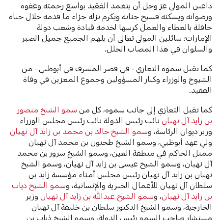
داعين المولى عز وجل أن يتغمد الفقيد بواسع رحمته وعفوه
ورضوانه ويسكنه فسيح جنانه ويكرم نزله جزاء ما قدمه خلال حياة
حافلة بالعطاء والعمل كرسها لخدمة قيادة وشعب دولة
الإمارات؛ سائلين المولى تعالى أن يلهم الجميع جميل الصبر
والسلوان في هذا المصاب الجلل.
كما تقبل سموه التعازي - في قصر المشرف في أبوظبي - من
الشيوخ والوزراء وكبار المسؤولين وجموع المعزين في وفاة
الفقيد.
كما تقبل التعازي إلى جانب سموه، كل من
سمو الشيخ منصور
بن زايد آل نهيان
نائب رئيس الدولة نائب رئيس مجلس الوزراء
وزير ديوان الرئاسة، و
سمو الشيخ خالد بن محمد بن زايد آل نهيان
ولي عهد أبوظبي، وسمو الشيخ طحنون بن محمد آل نهيان
ممثل الحاكم في منطقة العين، وسمو الشيخ سرور بن محمد
آل نهيان، وسمو الشيخ عيسى بن زايد آل نهيان، وسمو الشيخ
نهيان بن زايد آل نهيان رئيس مجلس أمناء مؤسسة زايد بن
سلطان آل نهيان للأعمال الخيرية والإنسانية، و
سمو الشيخ ذياب
بن زايد آل نهيان
، و
سمو الشيخ عبدالله بن زايد آل نهيان
وزير
الخارجية، وسمو الشيخ الدكتور سلطان بن خليفة آل نهيان
مستشار صاحب السمو رئيس الدولة، وسمو الشيخ ذياب بن