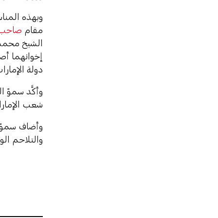
وبهذه المناس
مقام
صاحب ا
الشيخ محمد 
إخوانهما أصح
دولة الإمارات
وأكَّد سموّ 
شعب الإمارات
وأضاف سموّه:
والتلاحم الو