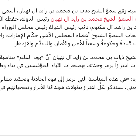
بة، رفع سموّ الشيخ ذياب بن محمد بن زايد آل نهيان، أسمى آي
لسموّ الشيخ محمد بن زايد آل نهيان
رئيس الدولة، حفظه الل
بن راشد آل مكتوم، نائب رئيس الدولة رئيس مجلس الوزراء حاك
اب السموّ الشيوخ أعضاء المجلس الأعلى حكّام الإمارات، راجي
 قيادةً وحكومةً وشعباً الأمن والأمان والتقدُّم والازدهار.
الشيخ ذياب بن محمد بن زايد آل نهيان أنَّ «يوم العلم» مناسبة 
 اعتزازاً برمز وحدته، وبمنجزات الآباء المؤسِّسين في بناء وط
 «في هذه المناسبة التي ترمز إلى قوة اتحادنا، وتجسِّد معاني
طني، نستذكر بكلِّ اعتزاز بطولات شهدائنا الأبرار وتضحياتهم 