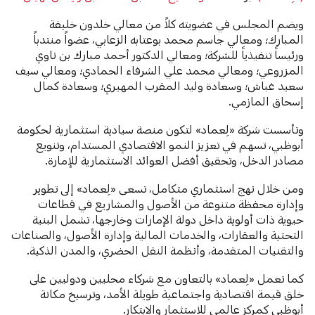
ويضم المجلس في عضويته كلاً من معالي خلدون خليفة
المبارك؛ ومعالي جاسم محمد بوعتابه الزعابي، عضواً منتدباً
ورئيساً تنفيذياً للشركة؛ ومعالي الدكتور أحمد مبارك بن ناوي
المزروعي؛ ومعالي محمد علي الشرفاء الحمادي؛ ومعالي سيف
سعيد غباش؛ وسعادة وليد المقرب المهيري؛ وسعادة كمال
إسحاق المازمي.
وتأسست شركة «لِعماد» لتكون منصة سيادية استثمارية لحكومة
أبوظبي، تسهم في تعزيز النمو الاقتصادي المستدام، وتنويع
مصادر الدخل، وتحقيق أفضل العوائد الاستثمارية للإمارة.
ومن خلال نهج استثماري متكامل، تسعى «لِعماد» إلى تطوير
وإدارة محفظة متنوعة من الأصول والمشاريع في قطاعات
حيوية ذات أولوية داخل دولة الإمارات وخارجها، تشمل البنية
التحتية والعقارات، والخدمات المالية وإدارة الأصول، والصناعات
والتقنيات المتقدمة، وأنظمة النقل الحضري، والمدن الذكية.
كما تعمل «لِعماد» بالتعاون مع شركاء محليين ودوليين على
خلق قيمة اقتصادية واجتماعية طويلة الأمد، وترسيخ مكانة
أبوظبي كمركز عالمي للاستثمار والابتكار.