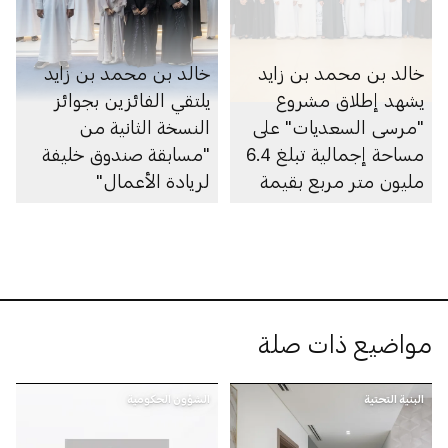
خالد بن محمد بن زايد
خالد بن محمد بن زايد
يشهد إطلاق مشروع
يلتقي الفائزين بجوائز
"مرسى السعديات" على
النسخة الثانية من
مساحة إجمالية تبلغ 6.4
"مسابقة صندوق خليفة
مليون متر مربع بقيمة
لريادة الأعمال"
100 مليار درهم
مواضيع ذات صلة
البنية التحتية
الشؤون الحكومية