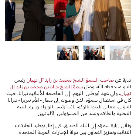
نيابة عن
صاحب السموّ الشيخ محمد بن زايد آل نهيان
رئيس
الدولة، حفظه الله، وصل
سموّ الشيخ خالد بن محمد بن زايد آل
نهيان
، ولي عهد أبوظبي، اليوم، إلى العاصمة الألبانية تيرانا، حيث
كان في استقبال سموّه، لدى وصوله إلى مطار «الأم تيريزا» تيرانا
الدولي، معالي بليندا بالوكو، نائب رئيس الوزراء وزيرة البنية
التحتية والطاقة وعدد من المسؤولين الألبانيين.
وتأتي زيارة سموّه إلى البلد الصديق، في إطار توطيد العلاقات
الثنائية وتعزيز التعاون بين دولة الإمارات العربية المتحدة