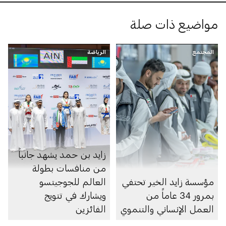
مواضيع ذات صلة
المجتمع
الرياضة
زايد بن حمد يشهد جانباً
من منافسات بطولة
مؤسسة زايد الخير تحتفي
العالم للجوجيتسو
بمرور 34 عاماً من
ويشارك في تتويج
العمل الإنساني والتنموي
الفائزين