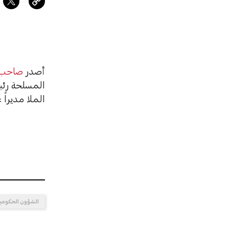
أصدر
صاحب ا
المسلحة رئ
الملا مديراً ع
الشؤون الحكومي