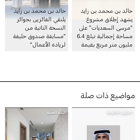
خالد بن محمد بن زايد
خالد بن محمد بن زايد
يشهد إطلاق مشروع
يلتقي الفائزين بجوائز
"مرسى السعديات" على
النسخة الثانية من
مساحة إجمالية تبلغ 6.4
"مسابقة صندوق خليفة
مليون متر مربع بقيمة
لريادة الأعمال"
100 مليار درهم
مواضيع ذات صلة
الشؤون الحكومية
البنية التحتية