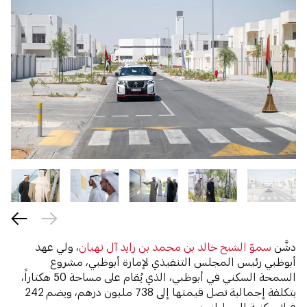
دشَّن
سموّ الشيخ خالد بن محمد بن زايد آل نهيان
، ولي عهد
أبوظبي رئيس المجلس التنفيذي لإمارة أبوظبي، مشروع
السمحة السكني في أبوظبي، الذي يُقام على مساحة 50 هكتاراً،
بتكلفة إجمالية تصل قيمتها إلى 738 مليون درهم، ويضم 242
فيلا سكنية للمواطنين.