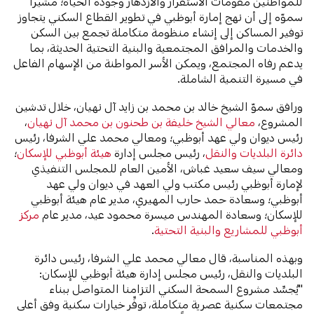
للمواطنين مقومات الاستقرار والازدهار وجودة الحياة؛ مشيراً
سموّه إلى أن نهج إمارة أبوظبي في تطوير القطاع السكني يتجاوز
توفير المساكن إلى إنشاء منظومة متكاملة تجمع بين السكن
والخدمات والمرافق المجتمعية والبنية التحتية الحديثة، بما
يدعم رفاه المجتمع، ويمكن الأسر المواطنة من الإسهام الفاعل
في مسيرة التنمية الشاملة.
ورافق سموّ الشيخ خالد بن محمد بن زايد آل نهيان، خلال تدشين
المشروع،
معالي الشيخ خليفة بن طحنون بن محمد آل نهيان
،
رئيس ديوان ولي عهد أبوظبي؛ ومعالي محمد علي الشرفا، رئيس
دائرة البلديات والنقل
، رئيس مجلس إدارة
هيئة أبوظبي للإسكان
؛
ومعالي سيف سعيد غباش، الأمين العام للمجلس التنفيذي
لإمارة أبوظبي رئيس مكتب ولي العهد في ديوان ولي عهد
أبوظبي؛ وسعادة حمد حارب المهيري، مدير عام هيئة أبوظبي
للإسكان؛ وسعادة المهندس ميسرة محمود عيد، مدير عام
مركز
أبوظبي للمشاريع والبنية التحتية
.
وبهذه المناسبة، قال معالي محمد علي الشرفا، رئيس دائرة
البلديات والنقل، رئيس مجلس إدارة هيئة أبوظبي للإسكان:
"يُجسِّد مشروع السمحة السكني التزامنا المتواصل ببناء
مجتمعات سكنية عصرية متكاملة، توفِّر خيارات سكنية وفق أعلى