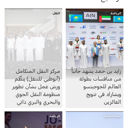
الرياضة
النقل
زايد بن حمد يشهد جانباً
مركز النقل المتكامل
من منافسات بطولة
(أبوظبي للتنقل) ينظِّم
العالم للجوجيتسو
ورش عمل بشأن تطوير
ويشارك في تتويج
منظومة النقل الجوي
الفائزين
والبحري والبري ذاتي
الحركة في الإمارة
البنية التحتية
الرياضة