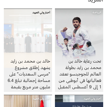
الرياضة
أخبار ولي العهد
تحت رعاية خالد بن
خالد بن محمد بن زايد
محمد بن زايد بطولة
يشهد إطلاق مشروع
العالم للجوجيتسو تعقد
"مرسى السعديات" على
فعالياتها في أبوظبي من
مساحة إجمالية تبلغ 6.4
1 إلى 9 أغسطس المقبل
مليون متر مربع بقيمة
100 مليار درهم
أخبار ولي العهد
أخبار ولي العهد