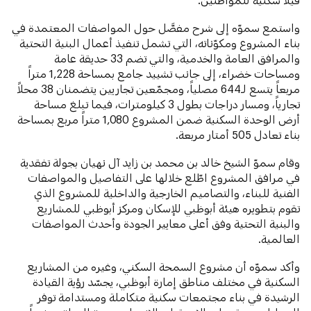
واستمع سموّه إلى شرح مفصَّل حول المواصفات المعتمدة في
بناء المشروع ومكوّناته، التي تشمل تنفيذ أعمال البنية التحتية
والمرافق العامة والخدمية، والتي تضم 33 حديقة عامة
ومساحات خضراء، إلى جانب تشييد جامع بمساحة 1,228 متراً
مربعاً يتسع لـ644 مصلياً، ومجمّعين تجاريين يتضمنان 38 محلاً
تجارياً، ومسار دراجات بطول 3 كيلومترات، فيما تبلغ مساحة
أرض الوحدة السكنية ضمن المشروع 1,080 متراً مربع بمساحة
بناء تعادل 505 أمتار مربعة.
وقام سموّ الشيخ خالد بن محمد بن زايد آل نهيان بجولة تفقدية
في مرافق المشروع اطّلع خلالها على التفاصيل والمواصفات
الفنية للبناء، والتصاميم الخارجية والداخلية للمشروع الذي
تقوم بتطويره هيئة أبوظبي للإسكان ومركز أبوظبي للمشاريع
والبنية التحتية وفق أعلى معايير الجودة وأحدث المواصفات
العالمية.
وأكد سموّه أن مشروع السمحة السكني، وغيره من المشاريع
السكنية في مختلف مناطق إمارة أبوظبي، يجسّد رؤية القيادة
الرشيدة في بناء مجتمعات سكنية متكاملة ومستدامة توفر