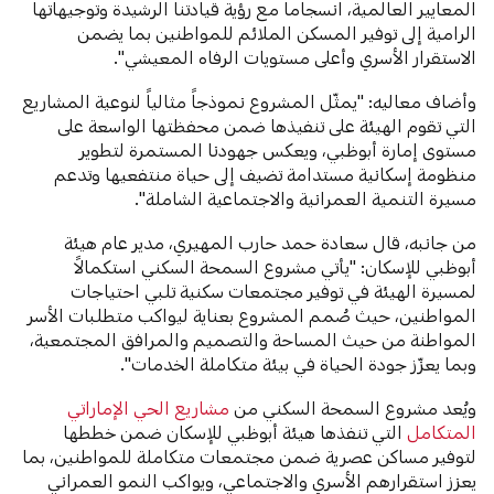
المعايير العالمية، انسجاماً مع رؤية قيادتنا الرشيدة وتوجيهاتها
الرامية إلى توفير المسكن الملائم للمواطنين بما يضمن
الاستقرار الأسري وأعلى مستويات الرفاه المعيشي".
وأضاف معاليه: "يمثّل المشروع نموذجاً مثالياً لنوعية المشاريع
التي تقوم الهيئة على تنفيذها ضمن محفظتها الواسعة على
مستوى إمارة أبوظبي، ويعكس جهودنا المستمرة لتطوير
منظومة إسكانية مستدامة تضيف إلى حياة منتفعيها وتدعم
مسيرة التنمية العمرانية والاجتماعية الشاملة".
من جانبه، قال سعادة حمد حارب المهيري، مدير عام هيئة
أبوظبي للإسكان: "يأتي مشروع السمحة السكني استكمالاً
لمسيرة الهيئة في توفير مجتمعات سكنية تلبي احتياجات
المواطنين، حيث صُمم المشروع بعناية ليواكب متطلبات الأسر
المواطنة من حيث المساحة والتصميم والمرافق المجتمعية،
وبما يعزّز جودة الحياة في بيئة متكاملة الخدمات".
ويُعد مشروع السمحة السكني من
مشاريع الحي الإماراتي
المتكامل
التي تنفذها هيئة أبوظبي للإسكان ضمن خططها
لتوفير مساكن عصرية ضمن مجتمعات متكاملة للمواطنين، بما
يعزز استقرارهم الأسري والاجتماعي، ويواكب النمو العمراني