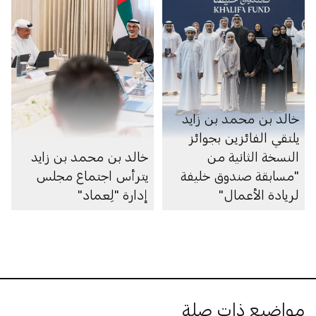
خالد بن محمد بن زايد
يلتقي الفائزين بجوائز
النسخة الثانية من
خالد بن محمد بن زايد
"مسابقة صندوق خليفة
يترأس اجتماع مجلس
لريادة الأعمال"
إدارة "لِعماد"
مواضيع ذات صلة