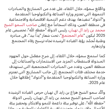
واطَّلع سموّه، خلال اللقاء، على عدد من المشاريع والمبادرات
التنموية التي تعتزم وزارة الصناعة والتكنولوجيا المتقدمة
و"أدنوك" تنفيذها؛ بهدف دعم التنمية الاقتصادية والاجتماعية
في منطقة العين، وذلك انسجاماً مع إعلان
صاحب السمو الشيخ
محمد بن زايد آل نهيان
، رئيس الدولة "حفظه الله"، تخصيص عام
2025 ليكون "
عام المجتمع
"، تحت شعار "يداً بيد"، في مبادرة
وطنية تُجسِّد رؤية القيادة الرشيدة تجاه ترسيخ رفاه المجتمع
وازدهاره.
كما استمع سموّه، خلال اللقاء، إلى شرح مفصّل حول الجهود
المبذولة لاستقطاب المزيد من الاستثمارات والصناعات إلى
منطقة العين، وعدد من المبادرات المجتمعية التي تستهدف
خدمة مختلف فئات المجتمع، إلى جانب المشاريع التي تعتزم
وزارة الصناعة والتكنولوجيا المتقدمة و"أدنوك" إطلاقها خلال
عام 2025.
وأكّد سمو الشيخ هزاع بن زايد آل نهيان حرص القيادة الرشيدة
لصاحب السمو الشيخ محمد بن زايد آل نهيان، رئيس الدولة
"حفظه الله"، على توفير بيئة داعمة للنمو والابتكار، وتحفيز بيئة
الأعمال والاستثمار، وتعزيز تنافسية الكفاءات الوطنية من خلال