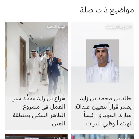
مواضيع ذات صلة
الشؤون الحكومية
البنية التحتية
خالد بن محمد بن زايد
هزاع بن زايد يتفقَّد سير
يصدر قراراً بتعيين عبدالله
العمل في مشروع
مبارك المهيري رئيساً
الظاهر السكني بمنطقة
لهيئة أبوظبي للتراث
العين
المجتمع
الرياضة