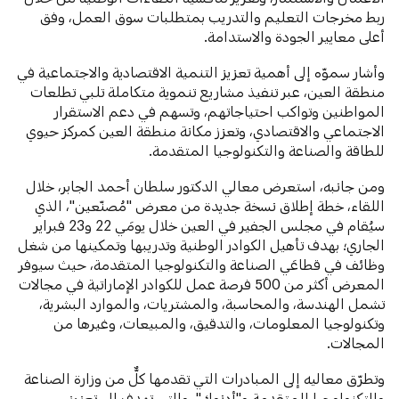
ربط مخرجات التعليم والتدريب بمتطلبات سوق العمل، وفق
أعلى معايير الجودة والاستدامة.
وأشار سموّه إلى أهمية تعزيز التنمية الاقتصادية والاجتماعية في
منطقة العين، عبر تنفيذ مشاريع تنموية متكاملة تلبي تطلعات
المواطنين وتواكب احتياجاتهم، وتسهم في دعم الاستقرار
الاجتماعي والاقتصادي، وتعزز مكانة منطقة العين كمركز حيوي
للطاقة والصناعة والتكنولوجيا المتقدمة.
ومن جانبه، استعرض معالي الدكتور سلطان أحمد الجابر، خلال
اللقاء، خطة إطلاق نسخة جديدة من معرض "مُصنّعين"، الذي
سيُقام في مجلس الجفير في العين خلال يومَي 22 و23 فبراير
الجاري؛ بهدف تأهيل الكوادر الوطنية وتدريبها وتمكينها من شغل
وظائف في قطاعَي الصناعة والتكنولوجيا المتقدمة، حيث سيوفر
المعرض أكثر من 500 فرصة عمل للكوادر الإماراتية في مجالات
تشمل الهندسة، والمحاسبة، والمشتريات، والموارد البشرية،
وتكنولوجيا المعلومات، والتدقيق، والمبيعات، وغيرها من
المجالات.
وتطرّق معاليه إلى المبادرات التي تقدمها كلٌّ من وزارة الصناعة
والتكنولوجيا المتقدمة و"أدنوك"، والتي تهدف إلى تعزيز