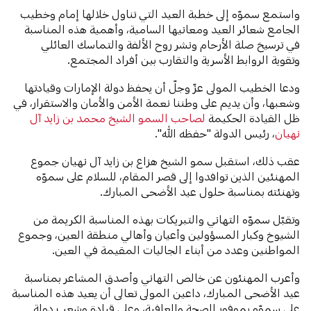
واستمع سموّه إلى خطبة العيد التي تناول خلالها إمام وخطيب
الجامع شعائر العيد ومعانيها السامية، وأهمية هذه المناسبة
في ترسيخ صلة الأرحام ونشر روح الألفة والتماسك العائلي
وتقوية الروابط الأسرية والتقارب بين أفراد المجتمع.
ودعا الخطيب المولى عزّ وجلّ أن يحفظ دولة الإمارات وقيادتها
وشعبها، وأن يديم على وطننا نعمة الأمن والأمان والاستقرار، في
ظل القيادة الحكيمة
لصاحب السمو الشيخ محمد بن زايد آل
نهيان
، رئيس الدولة "حفظه الله".
عقب ذلك، استقبل سمو الشيخ هزاع بن زايد آل نهيان جموع
المهنئين الذين توافدوا إلى قصر المقام، للسلام على سموّه
وتهنئته بمناسبة حلول عيد الأضحى المبارك.
وتقبّل سموّه التهاني والتبريكات بهذه المناسبة الكريمة من
الشيوخ وكبار المسؤولين وأعيان وأهالي منطقة العين، وجموع
المواطنين وعدد من أبناء الجاليات المقيمة في العين.
وأعرب المهنئون عن خالص التهاني وأصدق المشاعر بمناسبة
عيد الأضحى المبارك، داعين المولى تعالى أن يعيد هذه المناسبة
على سموّه بموفور الصحة والعافية، وعلى قيادة وشعب دولة