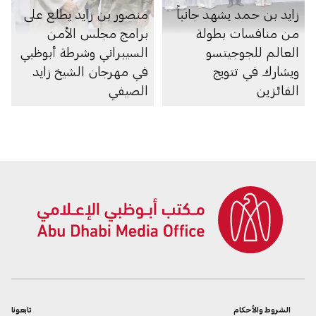
زايد بن حمد يشهد جانباً
منصور بن زايد يطلع على
من منافسات بطولة
برامج مجلس الأمن
العالم للجوجيتسو
السيبراني وشرطة أبوظبي
ويشارك في تتويج
في مهرجان الشيخ زايد
الفائزين
الصيفي
الشروط والأحكام
تابعونا