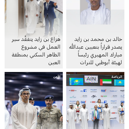
خالد بن محمد بن زايد
هزاع بن زايد يتفقَّد سير
يصدر قراراً بتعيين عبدالله
العمل في مشروع
مبارك المهيري رئيساً
الظاهر السكني بمنطقة
لهيئة أبوظبي للتراث
العين
الرياضة
الأمن