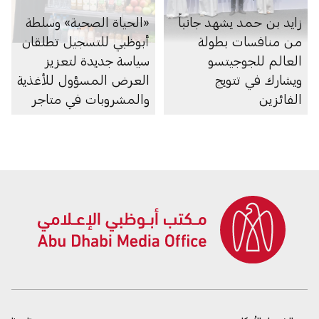
زايد بن حمد يشهد جانباً
«الحياة الصحية» وسلطة
من منافسات بطولة
أبوظبي للتسجيل تطلقان
العالم للجوجيتسو
سياسة جديدة لتعزيز
ويشارك في تتويج
العرض المسؤول للأغذية
الفائزين
والمشروبات في متاجر
السوبرماركت ومنصاتها
الإلكترونية