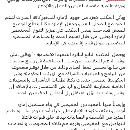
وجهة عالمية مفضلة للعيش والعمل والازدهار.
ويأتي المكتب كجزء من جهود الإمارة لتسخير كافة القدرات لدعم
المجتمع المحلّي الغني، وجعل الإمارة مكاناً يتطلّع الجميع
للعيش فيه، حيث يعمل المكتب على تعزيز التنوع المجتمعي
لإمارة أبوظبي، من خلال تقديم الدعم والمساعدة المستمرة
للمقيمين طوال فترة إقامتهم في الإمارة.
ويعمل المكتب التابع لدائرة التنمية الاقتصادية - أبوظبي، على
توفير الدعم للمقيمين من خلال المساهمة في وضع سياسات
من شأنها تحسين نمط الحياة، وذلك من خلال توفير مجموعة
من البرامج والمبادرات بالشراكة مع الهيئات الحكوميّة وغير
الحكوميّة، تتضمن خدمات ذكيّة لطلبات التأشيرات والتسهيلات
الخاصة بممارسة الأعمال والرد على الاستفسارات، بالإضافة إلى
توفير إرشادات تسهّل الانتقال إلى أبوظبي للمقيمين الجدد.
وإيماناً منها بأهمية دور المقيمين في بناء مستقبل إمارة
أبوظبي، تعكف حكومة الإمارة على إجراء أبحاث ودراسات وتنظيم
العديد من الأنشطة والفعاليات بهدف خلق قنوات فاعلة
للتواصل مع المقيمين وتزويدهم بكافة المعلومات والخدمات
الداعمة لتعزيز شعورهم بالانتماء.