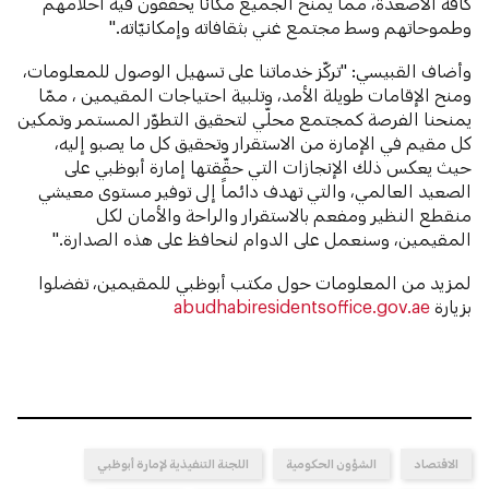
كافة الأصعدة، مما يمنح الجميع مكاناً يحقّقون فيه أحلامهم
وطموحاتهم وسط مجتمع غني بثقافاته وإمكانيّاته."
وأضاف القبيسي: "تركّز خدماتنا على تسهيل الوصول للمعلومات،
ومنح الإقامات طويلة الأمد، وتلبية احتياجات المقيمين ، ممّا
يمنحنا الفرصة كمجتمع محلّي لتحقيق التطوّر المستمر وتمكين
كل مقيم في الإمارة من الاستقرار وتحقيق كل ما يصبو إليه،
حيث يعكس ذلك الإنجازات التي حقّقتها إمارة أبوظبي على
الصعيد العالمي، والتي تهدف دائماً إلى توفير مستوى معيشي
منقطع النظير ومفعم بالاستقرار والراحة والأمان لكل
المقيمين، وسنعمل على الدوام لنحافظ على هذه الصدارة."
لمزيد من المعلومات حول مكتب أبوظبي للمقيمين، تفضلوا
بزيارة
abudhabiresidentsoffice.gov.ae
الاقتصاد
الشؤون الحكومية
اللجنة التنفيذية لإمارة أبوظبي