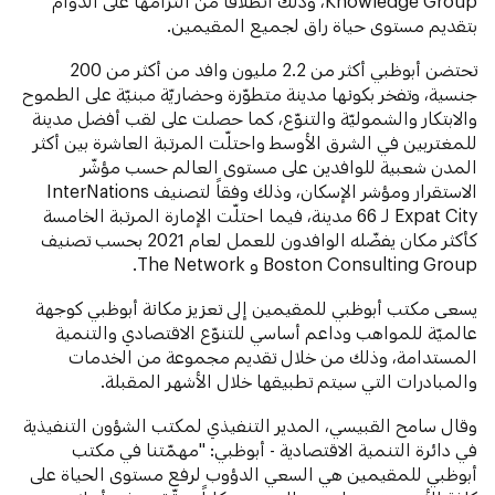
Knowledge Group، وذلك انطلاقاً من التزامها على الدوام
بتقديم مستوى حياة راق لجميع المقيمين.
تحتضن أبوظبي أكثر من 2.2 مليون وافد من أكثر من 200
جنسية، وتفخر بكونها مدينة متطوّرة وحضاريّة مبنيّة على الطموح
والابتكار والشموليّة والتنوّع، كما حصلت على لقب أفضل مدينة
للمغتربين في الشرق الأوسط واحتلّت المرتبة العاشرة بين أكثر
المدن شعبية للوافدين على مستوى العالم حسب مؤشّر
الاستقرار ومؤشر الإسكان، وذلك وفقاً لتصنيف InterNations
Expat City لـ 66 مدينة، فيما احتلّت الإمارة المرتبة الخامسة
كأكثر مكان يفضّله الوافدون للعمل لعام 2021 بحسب تصنيف
Boston Consulting Group و The Network.
يسعى مكتب أبوظبي للمقيمين إلى تعزيز مكانة أبوظبي كوجهة
عالميّة للمواهب وداعم أساسي للتنوّع الاقتصادي والتنمية
المستدامة، وذلك من خلال تقديم مجموعة من الخدمات
والمبادرات التي سيتم تطبيقها خلال الأشهر المقبلة.
وقال سامح القبيسي، المدير التنفيذي لمكتب الشؤون التنفيذية
في دائرة التنمية الاقتصادية - أبوظبي: "مهمّتنا في مكتب
أبوظبي للمقيمين هي السعي الدؤوب لرفع مستوى الحياة على