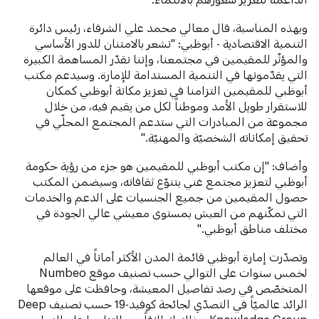
وبهذه المناسبة، قال معالي محمد علي الشرفاء، رئيس دائرة
التنمية الاقتصادية - أبوظبي: "نشعر بالامتنان للدور الأساسي
والمؤثّر للمقيمين في مجتمعنا، وإننا نقدّر المساهمة الكبيرة
التي يقدّمونها في التنمية المستدامة للإمارة. وسيدعم مكتب
أبوظبي للمقيمين التزامنا في تعزيز مكانة أبوظبي كمكان
للاستقرار طويل الأمد وموطناً لكل من يقيم فيه، من خلال
مجموعة من المبادرات التي ستدعم المجتمع المحلّي في
تحقيق إمكاناته الشخصيّة والمهنيّة."
وأضاف: "إن مكتب أبوظبي للمقيمين هو جزء من رؤية حكومة
أبوظبي لتعزيز مجتمع غني بتنوّع ثقافاته، وسيضمن المكتب
حصول المقيمين من جميع الجنسيات على الدعم والخدمات
التي تمكّنهم من العيش بمستوى معيشي عالي الجودة في
مختلف مناطق أبوظبي."
وتصدّرت إمارة أبوظبي قائمة المدن الأكثر أماناً في العالم
لخمس سنوات على التوالي حسب تصنيف موقع Numbeo
المتخصّص في رصد تفاصيل المعيشة، وحافظت على موقعها
الرائد عالميّاً في التصدّي لجائحة كوفيد-19 حسب تصنيف Deep