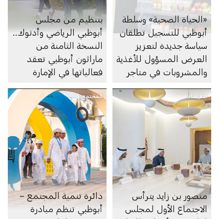
«الحياة الصحية» وسلطة
بتنظيم من مجلس
أبوظبي للتسجيل تطلقان
أبوظبي الرياضي وأدنوك..
سياسة جديدة لتعزيز
النسخة الثامنة من
العرض المسؤول للأغذية
ماراثون أبوظبي تعقد
والمشروبات في متاجر
فعالياتها في الإمارة
السوبرماركت ومنصاتها
الاقتصاد
الإلكترونية
المجتمع
منصور بن زايد يترأس
دائرة تنمية المجتمع –
الاجتماع الأول لمجلس
أبوظبي تنظم مبادرة