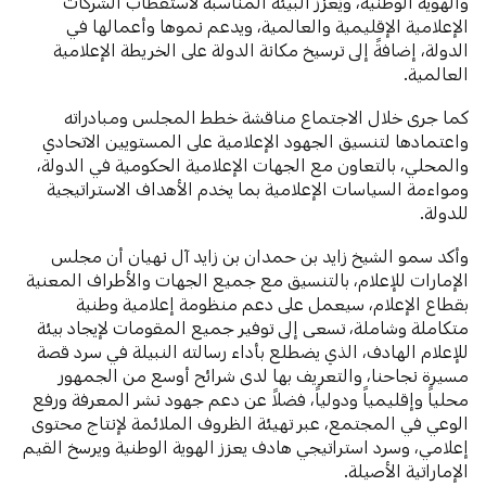
والهوية الوطنية، ويُعزز البيئة المناسبة لاستقطاب الشركات
الإعلامية الإقليمية والعالمية، ويدعم نموها وأعمالها في
الدولة، إضافةً إلى ترسيخ مكانة الدولة على الخريطة الإعلامية
العالمية.
كما جرى خلال الاجتماع مناقشة خطط المجلس ومبادراته
واعتمادها لتنسيق الجهود الإعلامية على المستويين الاتحادي
والمحلي، بالتعاون مع الجهات الإعلامية الحكومية في الدولة،
ومواءمة السياسات الإعلامية بما يخدم الأهداف الاستراتيجية
للدولة.
وأكد سمو الشيخ زايد بن حمدان بن زايد آل نهيان أن مجلس
الإمارات للإعلام، بالتنسيق مع جميع الجهات والأطراف المعنية
بقطاع الإعلام، سيعمل على دعم منظومة إعلامية وطنية
متكاملة وشاملة، تسعى إلى توفير جميع المقومات لإيجاد بيئة
للإعلام الهادف، الذي يضطلع بأداء رسالته النبيلة في سرد قصة
مسيرة نجاحنا، والتعريف بها لدى شرائح أوسع من الجمهور
محلياً وإقليمياً ودولياً، فضلاً عن دعم جهود نشر المعرفة ورفع
الوعي في المجتمع، عبر تهيئة الظروف الملائمة لإنتاج محتوى
إعلامي، وسرد استراتيجي هادف يعزز الهوية الوطنية ويرسخ القيم
الإماراتية الأصيلة.