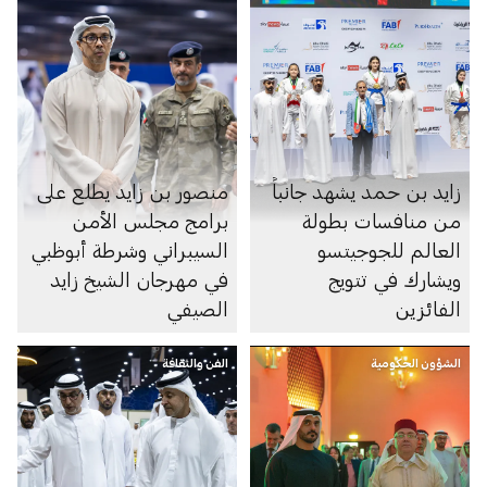
زايد بن حمد يشهد جانباً
منصور بن زايد يطلع على
من منافسات بطولة
برامج مجلس الأمن
العالم للجوجيتسو
السيبراني وشرطة أبوظبي
ويشارك في تتويج
في مهرجان الشيخ زايد
الفائزين
الصيفي
الشؤون الحكومية
الفن والثقافة