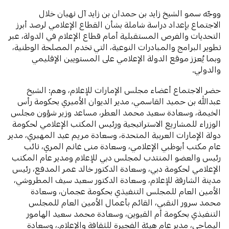
ووجّه سمو الشيخ زايد بن حمدان بن زايد آل نهيان خلال
الاجتماع بإعداد دراسة شاملة بشأن القطاع الإعلامي لرصد أبرز
التحديات والفرص المستقبلية أمام قطاع الإعلام في الدولة، عبر
تطوير البرامج والمبادرات النوعية، التي تخدم المصلحة الوطنية،
وبما يُعزز موقع الدولة الإعلامي على المستويين الإقليمي
والدولي.
حضر الاجتماع أعضاء مجلس الإمارات للإعلام، وهم: الشيخ
عبدالله بن حميد القاسمي، مدير الديوان الأميري بحكومة رأس
الخيمة، وسعادة سعيد محمد العطر، مساعد وزير شؤون مجلس
الوزراء للمشاريع الاستراتيجية ورئيس المكتب الإعلامي لحكومة
دولة الإمارات العربية المتحدة، وسعادة مريم عيد المهيري، مدير
عام مكتب أبوظبي الإعلامي، وسعادة منى غانم المري، نائب
رئيس والعضو المنتدب لمجلس دبي للإعلام ومدير عام المكتب
الإعلامي لحكومة دبي، وسعادة الدكتور خالد عمر المدفع، رئيس
مدينة الشارقة للإعلام، وسعادة الدكتور سعيد سيف المطروشي،
الأمين العام للمجلس التنفيذي بحكومة عجمان، وسعادة
محمد سرور النقبي، القائم بأعمال الأمين العام للمجلس
التنفيذي بحكومة أم القيوين، وسعادة محمد سعید الھامور
الیماحي، مدير عام هيئة الفجيرة للثقافة والإعلام.، وسعادة