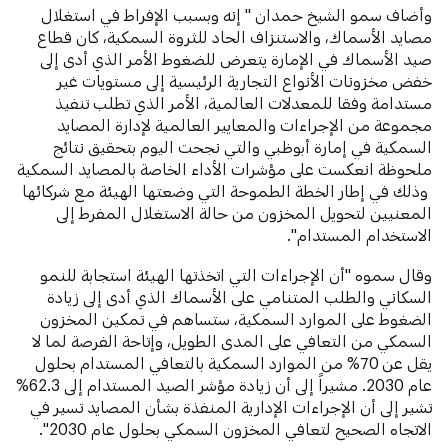
وأضاف سمو الشيخ حمدان " إنه وبسبب الإفراط في استغلال
مصايد الأسماك، والاستنزاف الحاد للثروة السمكية، كان قطاع
صيد الأسماك في الإمارة يتعرض للضغوط الأمر الذي أدى إلى
خفض مخزونات الأنواع التجارية الرئيسية إلى مستويات غير
مستدامة وفقا للمعدلات العالمية، الأمر الذي تطلب تنفيذ
مجموعة من الإجراءات والمعايير العالمية لإدارة المصايد
السمكية في إمارة أبوظبي والتي نجحت اليوم بتحقيق نتائج
ملحوظة انعكست على مؤشرات الأداء الخاصة بالمصايد السمكية
وذلك في إطار الخطة الطموحة التي وضعتها الهيئة مع شركائها
المعنيين لتحويل المخزون من حالة الاستغلال المفرط إلى
الاستخدام المستدام".
وقال سموه "أن الإجراءات التي اتخذتها الهيئة استجابة للنمو
السكاني والطلب المتنامي على الأسماك الذي أدى إلى زيادة
الضغوط على الموارد السمكية، ستساهم في تمكين المخزون
السمكي من التعافي على المدى الطويل، وإتاحة الفرصة لما لا
يقل عن 70% من الموارد السمكية بالتعافي المستدام بحلول
عام 2030. مشيراً إلى أن زيادة مؤشر الصيد المستدام إلى 62.3%
تشير إلى أن الإجراءات الإدارية المنفذة بشأن المصايد تسير في
الاتجاه الصحيح لتعافي المخزون السمكي بحلول عام 2030".