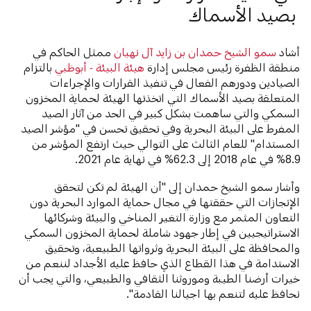
بصيد الأسماك
أشاد
سمو الشيخ حمدان بن زايد آل نهيان
ممثل الحاكم في
منطقة الظفرة رئيس مجلس إدارة
هيئة البيئة - أبوظبي
بالتزام
الصيادين ودورهم الفعال في تنفيذ القرارات والإجراءات
المتعلقة بصيد الأسماك التي اتخذتها الهيئة لحماية المخزون
السمكي والتي ساهمت بشكل كبير في الحد من آثار الصيد
المفرط على البيئة البحرية وفي تحقيق تحسن في "مؤشر الصيد
المستدام" للعام الثالث على التوالي حيث ارتفع المؤشر من
8.9% في عام 2018 إلى 62.3% في نهاية عام 2021.
وأشار سمو الشيخ حمدان إلى "أن الهيئة لم تكن لتحقق
الإنجازات التي حققتها في مجال حماية الموارد البحرية دون
التعاون المثمر مع وزارة التغير المناخي والبيئة وشركائها
الاستراتيجيين في إطار جهود شاملة لحماية المخزون السمكي
والمحافظة على البيئة البحرية وثرواتها الطبيعية، وتحقيق
الاستدامة في هذا القطاع الذي حافظ عليه الأجداد لننعم من
خيرات أرضنا الطيبة وموروثنا الثقافي والطبيعي، والتي يجب أن
نحافظ عليه لتنعم بها اجيالنا القادمة".