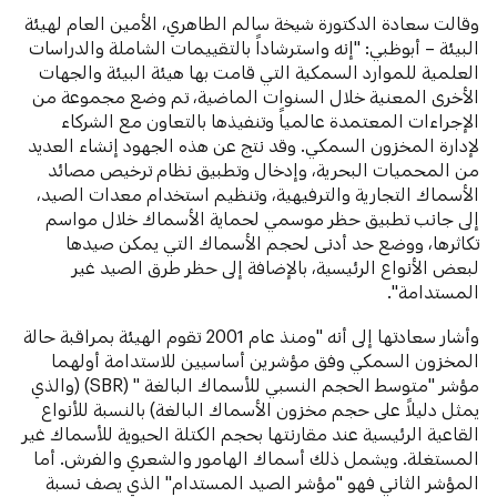
وقالت سعادة الدكتورة شيخة سالم الطاهري، الأمين العام لهيئة
البيئة – أبوظبي: "إنه واسترشاداً بالتقييمات الشاملة والدراسات
العلمية للموارد السمكية التي قامت بها هيئة البيئة والجهات
الأخرى المعنية خلال السنوات الماضية، تم وضع مجموعة من
الإجراءات المعتمدة عالمياً وتنفيذها بالتعاون مع الشركاء
لإدارة المخزون السمكي. وقد نتج عن هذه الجهود إنشاء العديد
من المحميات البحرية، وإدخال وتطبيق نظام ترخيص مصائد
الأسماك التجارية والترفيهية، وتنظيم استخدام معدات الصيد،
إلى جانب تطبيق حظر موسمي لحماية الأسماك خلال مواسم
تكاثرها، ووضع حد أدنى لحجم الأسماك التي يمكن صيدها
لبعض الأنواع الرئيسية، بالإضافة إلى حظر طرق الصيد غير
المستدامة".
وأشار سعادتها إلى أنه "ومنذ عام 2001 تقوم الهيئة بمراقبة حالة
المخزون السمكي وفق مؤشرين أساسيين للاستدامة أولهما
مؤشر "متوسط الحجم النسبي للأسماك البالغة " (SBR) (والذي
يمثل دليلاً على حجم مخزون الأسماك البالغة) بالنسبة للأنواع
القاعية الرئيسية عند مقارنتها بحجم الكتلة الحيوية للأسماك غير
المستغلة. ويشمل ذلك أسماك الهامور والشعري والفرش. أما
المؤشر الثاني فهو "مؤشر الصيد المستدام" الذي يصف نسبة