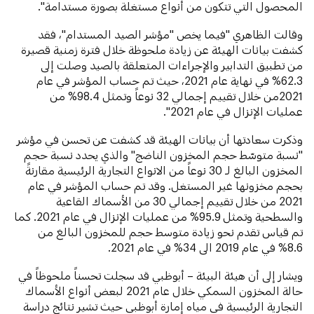
المحصول التي تتكون من أنواع مستغلة بصورة مستدامة".
وقالت الظاهري "فيما يخص "مؤشر الصيد المستدام"، فقد
كشفت بيانات الهيئة عن زيادة ملحوظة خلال فترة زمنية قصيرة
من تطبيق التدابير والإجراءات المتعلقة بالصيد وصلت إلى
62.3% في نهاية عام 2021، حيث تم حساب المؤشر في عام
2021من خلال تقييم إجمالي 32 نوعاً وتمثل 98.4% من
عمليات الإنزال في عام 2021".
وذكرت سعادتها أن بيانات الهيئة قد كشفت عن تحسن في مؤشر
"نسبة متوسّط حجم المخزون الناضج" والذي يحدد نسبة حجم
المخزون البالغ لـ 30 نوعاً من الانواع التجارية الرئيسية مقارنةً
بحجم مخزونها غير المستغل. وقد تم حساب المؤشر في عام
2021 من خلال تقييم إجمالي 30 من الأسماك القاعية
والسطحية وتمثل 95.9% من عمليات الإنزال في عام 2021. كما
تم قياس تقدم نحو زيادة متوسط حجم للمخزون البالغ من
8.6% في عام 2019 الى 34% في عام 2021.
ويشار إلى أن هيئة البيئة – أبوظبي قد سجلت تحسناً ملحوظاً في
حالة المخزون السمكي خلال عام 2021 لبعض أنواع الأسماك
التجارية الرئيسية في مياه إمارة أبوظبي حيث تشير نتائج دراسة