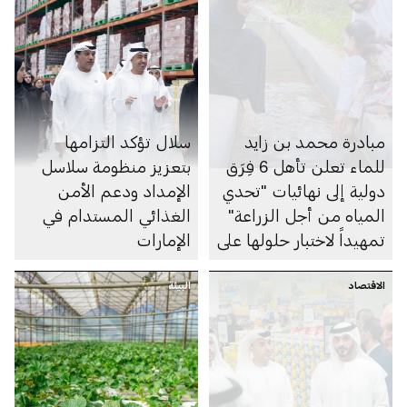
مبادرة محمد بن زايد
سلال تؤكد التزامها
للماء تعلن تأهل 6 فِرَق
بتعزيز منظومة سلاسل
دولية إلى نهائيات "تحدي
الإمداد ودعم الأمن
المياه من أجل الزراعة"
الغذائي المستدام في
تمهيداً لاختبار حلولها على
الإمارات
أرض الواقع في دولة
الاقتصاد
الإمارات
البيئة