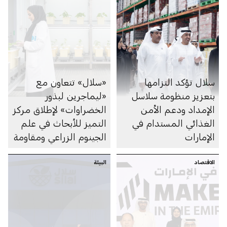
سلال تؤكد التزامها
«سلال» تتعاون مع
بتعزيز منظومة سلاسل
«ليماجرين لبذور
الإمداد ودعم الأمن
الخضراوات» لإطلاق مركز
الغذائي المستدام في
التميز للأبحاث في علم
الإمارات
الجينوم الزراعي ومقاومة
الظروف المناخية (ARC-
الاقتصاد
البيئة
GEN)