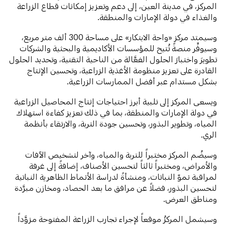
المركز، في مدينة العين، إلى دعم وتعزيز إمكانات قطاع الزراعة
والغذاء في دولة الإمارات والمنطقة.
وسيمتد مركز «واحة الابتكار» على مساحة 300 ألف متر مربع،
وسيوفِّر منصةً تُتيح للمؤسسات الأكاديمية والبحثية والشركات
تطويرَ واختبارَ الحلول الفعَّالة من الناحية التقنية، وتحديد الحلول
القادرة على تعزيز منظومة الأغذية الزراعية، وتحسين الإنتاج
بشكل مستدام عبر أفضل الممارسات الزراعية.
ويسعى المركز إلى تلبية أبرز احتياجات إنتاج المحاصيل الزراعية
في دولة الإمارات والمنطقة، بما في ذلك تعزيز كفاءة استهلاك
المياه، وتطوير البذور، وتحسين جودة التربة، والارتقاء بأنظمة
الري.
وسيضُم المركز مختبراً للتربة والمياه، وآخر لتشخيص الآفات
والأمراض، ومختبراً ثالثاً لتحسين الأصناف، إضافةً إلى غرفة
لمراقبة نموّ النباتات، ومنشأةً لدراسة الأنماط الظاهرية النباتية
لتحسين البذور، فضلاً عن مرافق ما بعد الحصاد، ومخازن مبرَّدة
ومناطق العرض.
وسيشمل المركزُ موقعاً لإجراء تجارب الزراعة المفتوحة مزوَّداً