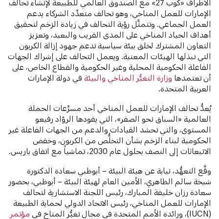
الأطراف «كوب 27» مع الصندوق العالمي للطبيعة لإنشاء تحالف
الإمارات للعمل المناخي، وهو تحالف متعدِّد الشركاء يدعم
العمل الجماعي. وتتمثَّل رؤية التحالف في زيادة الزخم لتحقيق
أهداف الحياد المناخي على المدى القريب والبعيد، وتعزيز
التعاون المشترك لخلق بيئة سياسية تدعم جهود إزالة الكربون
التي تبذلها الهيئات المعنية. ويعمل التحالف على إشراك الجهات
الفاعلة الحكومية المحلية وغير الحكومية والقطاع الخاص، على
أن تعتمدها
وزارة التغيُّر المناخي والبيئة
في دولة الإمارات
العربية المتحدة.
يُعدُّ تحالف الإمارات للعمل المناخي أحد مسرِّعات الحملة
العالمية «السباق نحو الصفر»، التي يقودها الروّاد رفيعو
المستوى، والتي تحشد القيادات والدعم من الجهات الفاعلة غير
الحكومية لبناء الزخم بشأن التخلُّص من الكربون، وخفض
الانبعاثات إلى النصف بحلول عام 2030، تماشياً مع اتفاق باريس.
وقَّع التعهُّد، نيابة عن هيئة البيئة – أبوظبي سعادة الدكتورة
شيخة سالم الظاهري، الأمين العام لهيئة البيئة – أبوظبي، بحضور
سعادة رزان خليفة المبارك، رئيس اللجنة الاستشارية لتحالف
الإمارات للعمل المناخي، رئيس الاتحاد الدولي لحماية الطبيعة
(IUCN)، ورائدة الأمم المتحدة في مجال تغيُّر المناخ في
مؤتمر