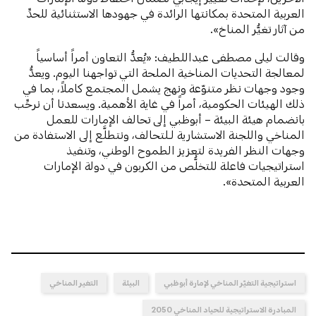
العربية المتحدة بمكانتها الرائدة في جهودها الاستثنائية للحدِّ
من آثار تغيُّر المناخ».
وقالت ليلى مصطفى عبداللطيف: «يُعدُّ التعاون أمراً أساسياً
لمعالجة التحديات المناخية الملحة التي تواجهنا اليوم. ويعدُّ
وجود وجهات نظر متنوّعة ونهج يشمل المجتمع كاملاً، بما في
ذلك الهيئات الحكومية، أمراً في غاية الأهمية. ويسعدنا أن نرحِّب
بانضمام هيئة البيئة – أبوظبي إلى تحالف الإمارات للعمل
المناخي واللجنة الاستشارية لـلتحالف، ونتطلَّع إلى الاستفادة من
وجهات النظر الفريدة لتعزيز الطموح الوطني، وتنفيذ
استراتيجيات فاعلة للتخلُّص من الكربون في دولة الإمارات
العربية المتحدة».
استراتيجية التغيّر المناخي لإمارة أبوظبي
البيئة
التغير المناخي
المبادرة الاستراتيجية للحياد المناخي 2050