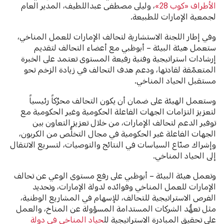
الأطراف «كوب 28»
، وليلى مصطفى عبداللطيف، المدير العام
لجمعية الإمارات للطبيعة.
وفي إطار اللجنة الاستشارية لتحالف الإمارات للعمل المناخي،
ستعمل هيئة البيئة – أبوظبي مع أعضاء التحالف لتقديم
إرشادات استراتيجية وفنية رفيعة المستوى تعتمد على الخبرة
المتعمّقة لقادتها، ودعم هدف التحالف في زيادة الزخم نحو
مستقبل الحياد المناخي.
وستعمل الهيئة على ضمان أن يكون التحالف محرِّكاً رئيسياً
لتعزيز التزامات الجهات الفاعلة الحكومية وغير الحكومية مع
توفير الدعم لتحالف الإمارات، من خلال تعزيز التعاون بين
الجهات الفاعلة غير الحكومية في مجال التخلُّص من الكربون،
وإشراك صنّاع السياسات في النتائج والتوصيات، لتسريع الانتقال
إلى الحياد المناخي.
وتعمل هيئة البيئة – أبوظبي على رفع مستوى الوعي عن تحالف
الإمارات للعمل المناخي وفوائده لدولة الإمارات، وتحديد
الفرص الاستراتيجية للتحالف، للإسهام في المشاريع الوطنية،
مثل تعهُّد الشركات المستدامة المسؤولة عن المناخ، والعمل
على تحقيق المبادرة الاستراتيجية لل
حياد المناخي في دولة