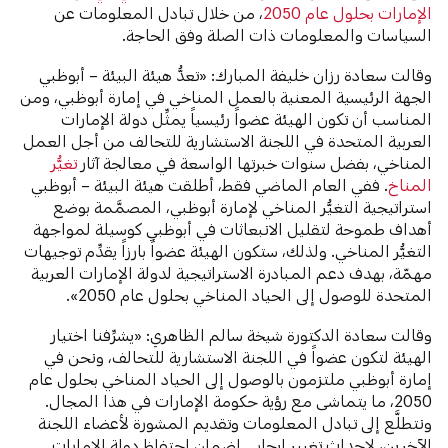
الإمارات بحلول عام 2050
، من خلال تبادل المعلومات عن
السياسات والمعلومات ذات الصلة وفق الحاجة.
وقالت سعادة رزان خليفة المبارك: «تعدُّ هيئة البيئة – أبوظبي
الجهة الرئيسية المعنية بالعمل المناخي في إمارة أبوظبي، ومن
المناسب أن تكون الهيئة عضواً رئيسياً يمثِّل دولة الإمارات
العربية المتحدة في اللجنة الاستشارية للتحالف من أجل العمل
المناخي، بفضل سنوات خبرتها الواسعة في معالجة آثار
تغيُّر
المناخ
. ففي العام الماضي فقط، أطلقت هيئة البيئة – أبوظبي
استراتيجية التغيُّر المناخي لإمارة أبوظبي، المصمَّمة بوضع
أهداف طموحة لتقليل الانبعاثات في أبوظبي كوسيلة لمواجهة
التغيُّر المناخي. ولذلك، ستكون الهيئة عضواً بارزاً يقدِّم توجيهات
مهمّة، بهدف دعم المبادرة الاستراتيجية لدولة الإمارات العربية
المتحدة للوصول إلى الحياد المناخي بحلول عام 2050».
وقالت سعادة الدكتورة شيخة سالم الظاهري: «يشرِّفنا اختيار
الهيئة لتكون عضواً في اللجنة الاستشارية للتحالف، ونحن في
إمارة أبوظبي ملتزمون بالوصول إلى الحياد المناخي بحلول عام
2050، ما يتماشى مع رؤية حكومة الإمارات في هذا المجال.
ونتطلَّع إلى تبادل المعلومات وتقديم المشورة لأعضاء اللجنة
الآخرين، لإحداث تغيير إيجابي لضمان احتفاظ دولة الإمارات