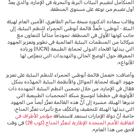
المتكامل لتقييم البيئات البرية والبحرية في الإمارة، والذي يعدُّ
أول تقييم من نوعه على مستوى المنطقة.
وقالت سعادة الدكتورة شيخة سالم الظاهري، الأمين العام لهيئة
البيئة - أبوظبي: «تُعدُّ قائمة أبوظبي الحمراء للنظم البيئية، إلى
جانب كونها الأولى في المنطقة، نموذجاً مثالياً للتعاون مع
شركائنا من المنظمات البيئية العالمية في تطوير وتعزيز الجهود
التي يبذلها الاتحاد الدولي لحماية الطبيعة (IUCN) وزيادة
المعرفة حول الوضع الحالي والتهديدات التي تتعرَّض لها
الأنواع».
وأضافت: «تعمل قائمة أبوظبي الحمراء للنظم البيئية على تعزيز
جهود الهيئة لحماية الموائل والأنظمة البيئية المهدّدة بشكل
فعّال في الإمارة، من خلال تضمين النظم البيئية المهددة ذات
الأولوية في خططنا لتوسيع شبكة المحميات الطبيعية التي
تديرها الهيئة. مشيرة إلى أنَّ هذه القائمة تعزِّز أيضاً من الجهود
التي تبذلها الهيئة للتخفيف والتكيُّف مع تأثيرات تغيُّر المناخ،
خاصة أنَّ دولة الإمارات تستعد لاستضافة
مؤتمر الأطراف في
اتفاقية الأمم المتحدة الإطارية لتغيُّر المناخ (كوب 28)
في وقت
لاحق من هذا العام».