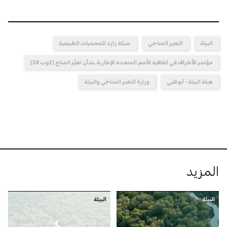
البيئة
التغير المناخي
شبكة زايد للمحميات الطبيعية
مؤتمر الأطراف في اتفاقية الأمم المتحدة الإطارية بشأن تغيُّر المناخ (كوب 28)
هيئة البيئة - أبوظبي
وزارة التغير المناخي والبيئة
المزيد
البيئة
البيئة