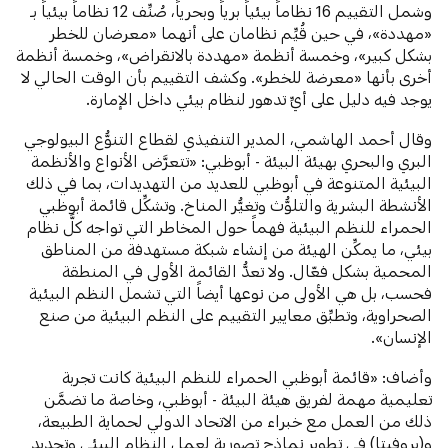
وشمل التقييم 16 نظاماً بيئياً برياً وبحرياً، صُنِّف 12 نظاماً بيئياً بـ
«مهددة»، في حين قُيِّم نظامان على أنهما «معرضان للخطر
بشكل كبير»، وخمسة أنظمة «مهددة بالانقراض»، وخمسة أنظمة
أخرى بأنها «معرضة للخطر». وكشف التقييم بأن الوقت الحالي لا
يوجد فيه دليل على أيِّ تدهور لنظام بيئي داخل الإمارة.
وقال أحمد الهاشمي، المدير التنفيذي لقطاع التنوُّع البيولوجي
البري والبحري بهيئة البيئة - أبوظبي: «تتعرَّض الأنواع والأنظمة
البيئية المتنوعة في أبوظبي للعديد من التهديدات، بما في ذلك
الأنشطة البشرية والتلوُّث وتغيُّر المناخ. وتشكِّل قائمة أبوظبي
الحمراء للنظم البيئية فهماً حول المخاطر التي تواجه كلَّ نظام
بيئي، ما يمكِّن الهيئة من إنشاء شبكة مستهدفة من المناطق
المحمية بشكل فعّال. ولا تعدُّ القائمة الأولى في المنطقة
فحسب، بل هي الأولى من نوعها أيضاً التي تشمل النظم البيئية
الصحراوية، وتطبِّق معايير التقييم على النظم البيئية من صنع
الإنسان».
وأضاف: «قائمة أبوظبي الحمراء للنظم البيئية كانت تجربة
تعليمية مهمة لفريق هيئة البيئة - أبوظبي، وخاصة ما تضمَّن
ذلك من العمل مع خبراء من الاتحاد الدولي لحماية الطبيعة،
و(بروفيتا) في تطوير نماذج تصورية لعمل النظام البيئي وتحديد