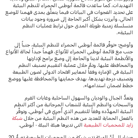
التهديدات. كما ساعدت قائمة أبوظبي الحمراء للنظم البيئية
على تحديد الفجوات في البيانات فيما يتعلَّق بمدى فهمنا للوضع
الحالي، وأبرزت بشكل أكبر الحاجة إلى ضرورة وجود بيانات
متسلسلة زمنية طويلة المدى حول ترابط عمليات النظم
البيئية».
وأوضح: «توفِّر قائمة أبوظبي الحمراء للنظم البيئية، جنباً إلى
جنب مع قائمة أبوظبي الحمراء للأنواع، فهماً جيداً لحالة الأنواع
والأنظمة البيئية لدينا والحاجة إلى وضع برامج لإدارتها
والمحافظة عليها. وتمَّ خلال عملية التقييم تصنيف النظم
البيئية في الإمارة وفقاً لمعايير الاتحاد الدولي لصون الطبيعة
وتصنيف درجة تهديدها، بهدف حمايتها والمحافظة عليها ووضع
خطط لضمان استدامها».
وتعدُّ الجبال والوديان والسهول الساحلية وغابات القرم
والسبخات والنظم البيئية للشعاب المرجانية من أكثر النظم
البيئية المهدَّدة وفقاً للتقييم الذي أُجرِيَ في أبوظبي. وتوفَّر
بالفعل الحماية للعديد من هذه النظم البيئية من خلال
شبكة
زايد للمحميات الطبيعية
التي تديرها هيئة البيئة - أبوظبي.
ويشار إلى أنَّ الهيئة تدير شبكة من المحميات الطبيعية تضمُّ 20