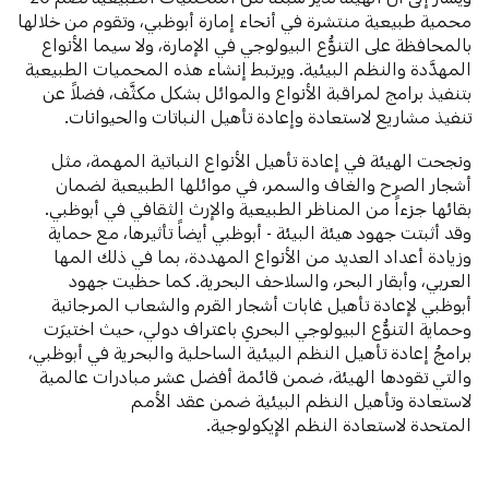
محمية طبيعية منتشرة في أنحاء إمارة أبوظبي، وتقوم من خلالها
بالمحافظة على التنوُّع البيولوجي في الإمارة، ولا سيما الأنواع
المهدَّدة والنظم البيئية. ويرتبط إنشاء هذه المحميات الطبيعية
بتنفيذ برامج لمراقبة الأنواع والموائل بشكل مكثَّف، فضلاً عن
تنفيذ مشاريع لاستعادة وإعادة تأهيل النباتات والحيوانات.
ونجحت الهيئة في إعادة تأهيل الأنواع النباتية المهمة، مثل
أشجار الصرح والغاف والسمر، في موائلها الطبيعية لضمان
بقائها جزءاً من المناظر الطبيعية والإرث الثقافي في أبوظبي.
وقد أثبتت جهود هيئة البيئة - أبوظبي أيضاً تأثيرها، مع حماية
وزيادة أعداد العديد من الأنواع المهددة، بما في ذلك المها
العربي، وأبقار البحر، والسلاحف البحرية. كما حظيت جهود
أبوظبي لإعادة تأهيل غابات أشجار القرم والشعاب المرجانية
وحماية التنوُّع البيولوجي البحري باعتراف دولي، حيث اختيرَت
برامجُ إعادة تأهيل النظم البيئية الساحلية والبحرية في أبوظبي،
والتي تقودها الهيئة، ضمن قائمة أفضل عشر مبادرات عالمية
لاستعادة وتأهيل النظم البيئية ضمن عقد الأمم
المتحدة لاستعادة النظم الإيكولوجية.