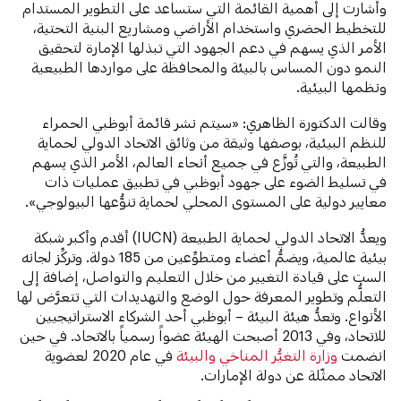
وأشارت إلى أهمية القائمة التي ستساعد على التطوير المستدام
للتخطيط الحضري واستخدام الأراضي ومشاريع البنية التحتية،
الأمر الذي يسهم في دعم الجهود التي تبذلها الإمارة لتحقيق
النمو دون المساس بالبيئة والمحافظة على مواردها الطبيعية
ونظمها البيئية.
وقالت الدكتورة الظاهري: «سيتم نشر قائمة أبوظبي الحمراء
للنظم البيئية، بوصفها وثيقة من وثائق الاتحاد الدولي لحماية
الطبيعة، والتي تُوزَّع في جميع أنحاء العالم، الأمر الذي يسهم
في تسليط الضوء على جهود أبوظبي في تطبيق عمليات ذات
معايير دولية على المستوى المحلي لحماية تنوُّعها البيولوجي».
ويعدُّ الاتحاد الدولي لحماية الطبيعة (IUCN) أقدم وأكبر شبكة
بيئية عالمية، ويضمُّ أعضاء ومتطوِّعين من 185 دولة. وتركِّز لجانه
الست على قيادة التغيير من خلال التعليم والتواصل، إضافة إلى
التعلُّم وتطوير المعرفة حول الوضع والتهديدات التي تتعرَّض لها
الأنواع. وتعدُّ هيئة البيئة – أبوظبي أحد الشركاء الاستراتيجيين
للاتحاد، وفي 2013 أصبحت الهيئة عضواً رسمياً بالاتحاد. في حين
انضمت
وزارة التغيُّر المناخي والبيئة
في عام 2020 لعضوية
الاتحاد ممثّلة عن دولة الإمارات.